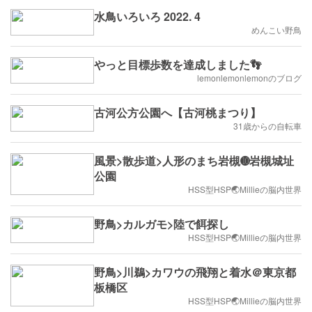
水鳥いろいろ 2022. 4
めんこい野鳥
やっと目標歩数を達成しました👣
lemonlemonlemonのブログ
古河公方公園へ【古河桃まつり】
31歳からの自転車
風景>散歩道>人形のまち岩槻➓岩槻城址
公園
HSS型HSP🌏Millieの脳内世界
野鳥>カルガモ>陸で餌探し
HSS型HSP🌏Millieの脳内世界
野鳥>川鵜>カワウの飛翔と着水＠東京都
板橋区
HSS型HSP🌏Millieの脳内世界