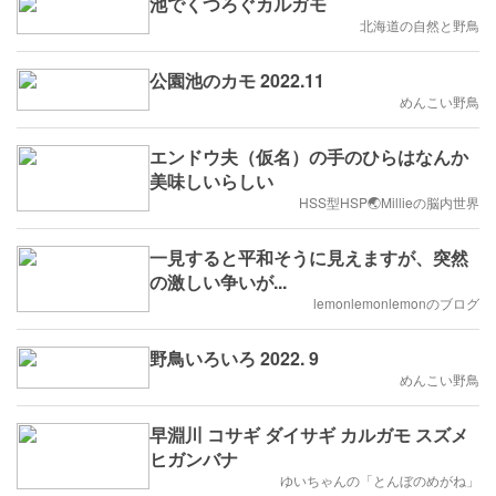
池でくつろぐカルガモ
北海道の自然と野鳥
公園池のカモ 2022.11
めんこい野鳥
エンドウ夫（仮名）の手のひらはなんか
美味しいらしい
HSS型HSP🌏Millieの脳内世界
一見すると平和そうに見えますが、突然
の激しい争いが...
lemonlemonlemonのブログ
野鳥いろいろ 2022. 9
めんこい野鳥
早淵川 コサギ ダイサギ カルガモ スズメ
ヒガンバナ
ゆいちゃんの「とんぼのめがね」