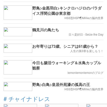
野鳥>金黒羽白>キンクロハジロのパラダ
イス浮間公園@東京都
HSS型HSP🌏Millieの脳内世界
鶴見川の鳥たち
日々是好日 - Seize the Day
お年寄りは73歳、シニアは61歳から？
人生の第3章を楽しもう！
今日も腸活ウォーキング＆水鳥カップル
観察
lemonlemonlemonのブログ
野鳥>白鳥>皇居外苑濠の孤高の王
HSS型HSP🌏Millieの脳内世界
#
チャイナドレス