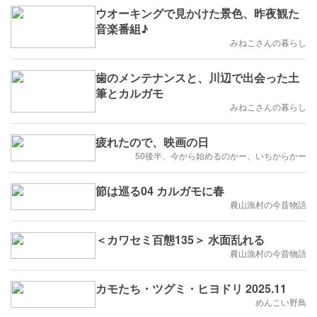
ウオーキングで見かけた景色、昨夜観た
音楽番組♪
みねこさんの暮らし
歯のメンテナンスと、川辺で出会った土
筆とカルガモ
みねこさんの暮らし
疲れたので、映画の日
50後半、今から始めるのかー、いちからかー
節は巡る04 カルガモに春
農山漁村の今昔物語
＜カワセミ百態135＞ 水面乱れる
農山漁村の今昔物語
カモたち・ツグミ・ヒヨドリ 2025.11
めんこい野鳥