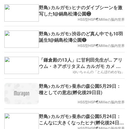
野鳥>カルガモ>ヒナのダイブシーンを激
写した❗️@鍋島松濤公園❷
HSS型HSP🌏Millieの脳内世界
野鳥>カルガモ>渋谷のど真ん中でも10羽
誕生❗️@鍋島松濤公園❶
HSS型HSP🌏Millieの脳内世界
「鎌倉殿の13人」に甘利田先生が... アリ
ウム・ネアポリタヌム カルガモ カメ 早
淵川
ゆいちゃんの「とんぼのめがね」
野鳥>カルガモ>蚕糸の森公園5月29日：
種としての意志(孵化後29日目)
HSS型HSP🌏Millieの脳内世界
野鳥>カルガモ>蚕糸の森公園5月24日：
こんなに大きくなったヒナ(孵化後24日
目)
HSS型HSP🌏Millieの脳内世界