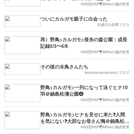
HSS型HSP🌏Millieの脳内世界
ついにカルガモ親子に出会った
安威川の四季プラス
再）野鳥>カルガモ>蚕糸の森公園：成長
記録5/3〜6/8
HSS型HSP🌏Millieの脳内世界
その後の水鳥さんたち
lemonlemonlemonのブログ
野鳥>カルガモ>一列になって泳ぐヒナ10
羽＠鍋島松濤公園❹
HSS型HSP🌏Millieの脳内世界
野鳥>カルガモ>ヒナを見せに来た❓人間
を気にない❓大胆なお母さん鴨＠鍋島松濤
公園❸
HSS型HSP🌏Millieの脳内世界