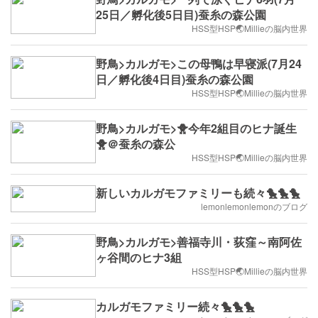
25日／孵化後5日目)蚕糸の森公園
HSS型HSP🌏Millieの脳内世界
野鳥>カルガモ>この母鴨は早寝派(7月24
日／孵化後4日目)蚕糸の森公園
HSS型HSP🌏Millieの脳内世界
野鳥>カルガモ>🐥今年2組目のヒナ誕生
🐥＠蚕糸の森公
HSS型HSP🌏Millieの脳内世界
新しいカルガモファミリーも続々🐤🐤🐤
lemonlemonlemonのブログ
野鳥>カルガモ>善福寺川・荻窪～南阿佐
ヶ谷間のヒナ3組
HSS型HSP🌏Millieの脳内世界
カルガモファミリー続々🐤🐤🐤