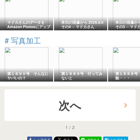
マドカさんのデータを
本日の現像から 2026.8.9
本日の現像から 2
Amazon Photosにアップ
その4 ─ マドカさん
その3 ─ マド
ロードしました！
2026.8.1 黒石社 チャイナ
2026.8.1 
ドレス企画 ─
ドレス企画 ─
#
写真加工
第１８９０号 そんなに
第１８８９号 行ってみ
第１８８８号
ヤバいの？
ないと
能・・・
次へ
1
/
2
シェアする
LINEする
はてブする