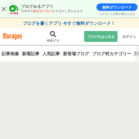
ブログみるアプリ
無料ダウンロード
日本中の
好きなブログ
をすばやく見られます
ムラゴンとはIDが異なります
ブログを書くアプリ 今すぐ無料ダウンロード！
ブログをはじめる
ログイン
検索する
記事画像
新着記事
人気記事
新登場ブログ
ブログ村カテゴリー
閲