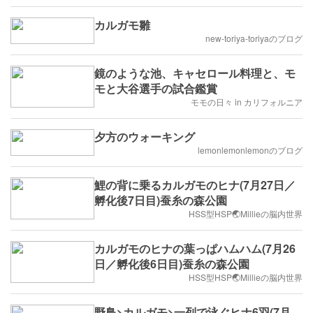
カルガモ雛
new-toriya-toriyaのブログ
鏡のような池、キャセロール料理と、モ
モと大谷選手の試合鑑賞
モモの日々 in カリフォルニア
夕方のウォーキング
lemonlemonlemonのブログ
鯉の背に乗るカルガモのヒナ(7月27日／
孵化後7日目)蚕糸の森公園
HSS型HSP🌏Millieの脳内世界
カルガモのヒナの葉っぱハムハム(7月26
日／孵化後6日目)蚕糸の森公園
HSS型HSP🌏Millieの脳内世界
野鳥>カルガモ>一列で泳ぐヒナ6羽(7月