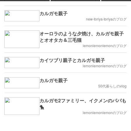
シのレンチン蒸しの晩ご
紅）とカルガ
飯～
カルガモ親子
new-toriya-toriyaのブログ
オーロラのような夕焼け、カルガモ親子
とオオタカ＆三毛猫
lemonlemonlemonのブログ
カイツブリ親子とカルガモ親子
lemonlemonlemonのブログ
カルガモ親子
50代暮らしのvlog
カルガモ2ファミリー、イクメンのパパも
🐤
lemonlemonlemonのブログ