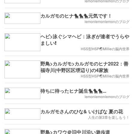
lemonlemonlemonのブログ
カルガモのヒナ🐤🐤🐤元気です！
lemonlemonlemonのブログ
ヘビ>泳ぐシマヘビ：泳ぎが達者でうらや
ましい❗️
HSS型HSP🌏Millieの脳内世界
野鳥>カルガモ>カルガモのヒナ2022：善
福寺川(中野区区堺辺り)の4家族
HSS型HSP🌏Millieの脳内世界
待ちに待ったヒナ誕生🐤🐤🐤...
lemonlemonlemonのブログ
カルガモさんのひな& いけばな 夏の花
人生の第3章を楽しもう！
野鳥>カワウ＠旧中川沿い遊歩道