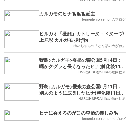
カルガモのヒナ🐤🐤🐤誕生
lemonlemonlemonのブログ
ヒルガオ「昼顔」カトリーヌ・ドヌーヴ/
上戸彩 カルガモ 揚げ物
ゆいちゃんの「とんぼのめがね」
野鳥>カルガモ>蚕糸の森公園5月14日：
嘴がググッと長くなったヒナ(孵化後14日
目)
HSS型HSP🌏Millieの脳内世界
野鳥>カルガモ>蚕糸の森公園5月11日：
別人のように成長したヒナ(孵化後11日
目)
HSS型HSP🌏Millieの脳内世界
ヒナに会えるのがこの季節の楽しみ🐤
lemonlemonlemonのブログ