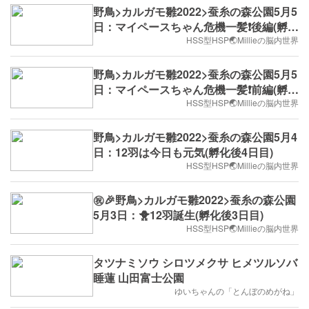
野鳥>カルガモ雛2022>蚕糸の森公園5月5
日：マイペースちゃん危機一髪❗️後編(孵化
後5日目)
HSS型HSP🌏Millieの脳内世界
野鳥>カルガモ雛2022>蚕糸の森公園5月5
日：マイペースちゃん危機一髪❗️前編(孵化
後5日目)
HSS型HSP🌏Millieの脳内世界
野鳥>カルガモ雛2022>蚕糸の森公園5月4
日：12羽は今日も元気(孵化後4日目)
HSS型HSP🌏Millieの脳内世界
㊗️🎉野鳥>カルガモ雛2022>蚕糸の森公園
5月3日：🐥12羽誕生(孵化後3日目)
HSS型HSP🌏Millieの脳内世界
タツナミソウ シロツメクサ ヒメツルソバ
睡蓮 山田富士公園
ゆいちゃんの「とんぼのめがね」