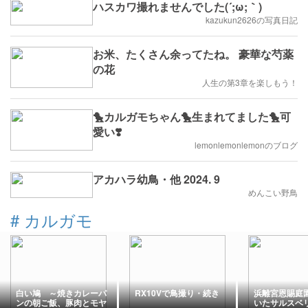
ハスカワ撮れませんでした(´;ω;｀)
kazukun2626の写真日記
お米、たくさん余ってたね。 豪華な芍薬
の花
人生の第3章を楽しもう！
🐤カルガモちゃん🐤生まれてました🐤可
愛い❣️
lemonlemonlemonのブログ
アカハラ幼鳥・他 2024. 9
めんこい野鳥
#
カルガモ
白い鳩 ～焼きカレーパ
RX10Vで鳥撮り・続き
浜離宮恩賜庭
ンの朝ご飯、豚肉とモヤ
いたサルスベ