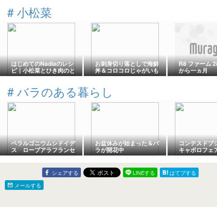
#
小松菜
はじめてのNadiaのレシ
お刺身切り落としで海鮮
R8 ファーム 
ピ｜小松菜とひき肉のと
丼＆コロコロじゃがいも
から一ヵ月
ろ玉子炒め他
のガーリックバター炒め
#
バラのある暮らし
ペラルゴニウムシドイデ
お盆休みが始まった＆バ
コンテスドブ
ス ローブアラフランセ
ラが開花中
キャボロフェ
ーズ プリンセスアレキ
かざり
サンドラオブケント
シェアする
LINEする
はてブする
メールする