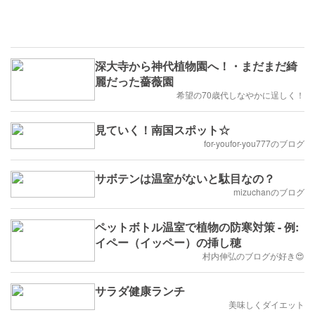
深大寺から神代植物園へ！・まだまだ綺
麗だった薔薇園
希望の70歳代しなやかに逞しく！
見ていく！南国スポット☆
for-youfor-you777のブログ
サボテンは温室がないと駄目なの？
mizuchanのブログ
ペットボトル温室で植物の防寒対策 - 例:
イペー（イッペー）の挿し穂
村内伸弘のブログが好き😍
サラダ健康ランチ
美味しくダイエット