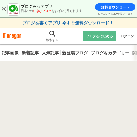
ブログみるアプリ
無料ダウンロード
日本中の
好きなブログ
をすばやく見られます
ムラゴンとはIDが異なります
ブログを書くアプリ 今すぐ無料ダウンロード！
ブログをはじめる
ログイン
検索する
記事画像
新着記事
人気記事
新登場ブログ
ブログ村カテゴリー
閲