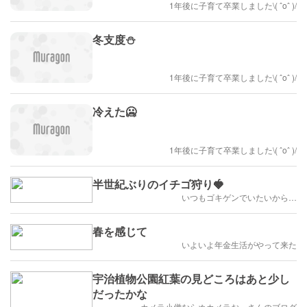
1年後に子育て卒業しました\( ˆoˆ )/
冬支度⛄️
1年後に子育て卒業しました\( ˆoˆ )/
冷えた🥶
1年後に子育て卒業しました\( ˆoˆ )/
半世紀ぶりのイチゴ狩り🍓
いつもゴキゲンでいたいから…
春を感じて
いよいよ年金生活がやって来た
宇治植物公園紅葉の見どころはあと少し
だったかな
カメラ小僧ならぬカメラおっさんのブログ