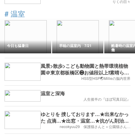
りくの日々
#
温室
今日も猛暑日
早暁の温室内 7/21
酷暑時の温室
働
風景>散歩>こども動物園と熱帯環境植物
園＠東京都板橋区❷お値段以上❗️素晴らし
い❗️熱帯環境植物園編⑴温室編
HSS型HSP🌏Millieの脳内世界
温室と深海
人生後半の『ほぼ写真日記』
ゆとりを 捜しております…★出来なかっ
た 点滴…★出窓・温室…★抗がん剤治療
日…
necokyuu29 保護猫さんと＋公園猫さん…