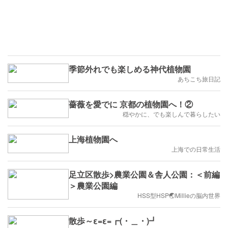
季節外れでも楽しめる神代植物園
あちこち旅日記
薔薇を愛でに 京都の植物園へ！②
穏やかに、でも楽しんで暮らしたい
上海植物園へ
上海での日常生活
足立区散歩>農業公園＆舎人公園：＜前編
＞農業公園編
HSS型HSP🌏Millieの脳内世界
散歩～ε=ε=┏(・＿・)┛