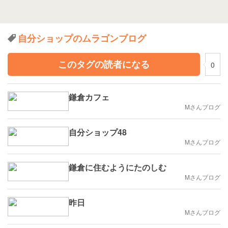
自分ショップのムラゴンブログ
このタグの読者になる
0
鎌倉カフェ
Mさんブログ
自分ショップ48
Mさんブログ
鎌倉に住むようにたのしむ
Mさんブログ
昨日
Mさんブログ