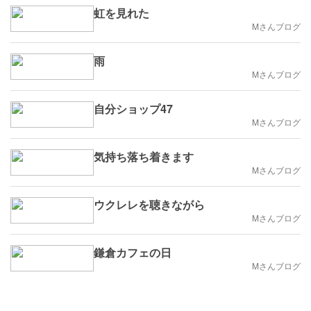
虹を見れた
Mさんブログ
雨
Mさんブログ
自分ショップ47
Mさんブログ
気持ち落ち着きます
Mさんブログ
ウクレレを聴きながら
Mさんブログ
鎌倉カフェの日
Mさんブログ