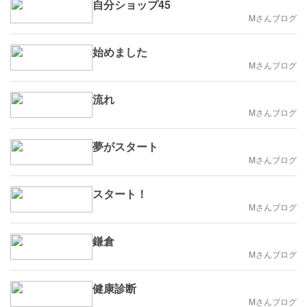
自分ショップ45
Mさんブログ
始めました
Mさんブログ
流れ
Mさんブログ
夢がスタート
Mさんブログ
スタート！
Mさんブログ
鎌倉
Mさんブログ
健康診断
Mさんブログ