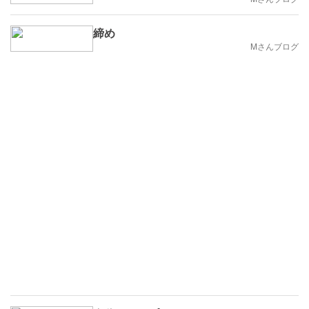
締め
Mさんブログ