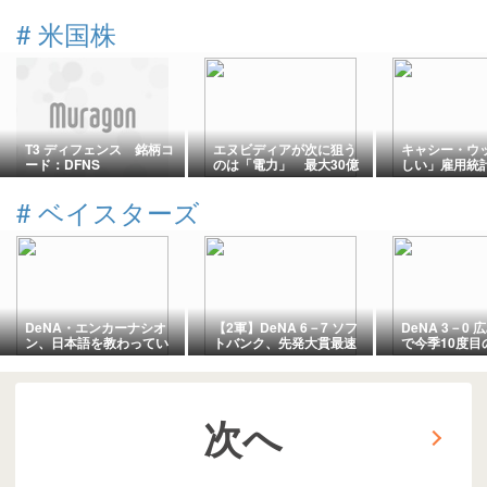
#
米国株
T3 ディフェンス 銘柄コ
エヌビディアが次に狙う
キャシー・ウッ
ード：DFNS
のは「電力」 最大30億
しい」雇用統
ドル投資で始まるAIイン
朗報となり得
フラ争奪戦
#
ベイスターズ
DeNA・エンカーナシオ
【2軍】DeNA 6－7 ソフ
DeNA 3－0
ン、日本語を教わってい
トバンク、先発大貫最速
で今季10度目
るのは…松本凌・森敬・
141キロストレートで2回
ち！片山最長6
濱将
4失点…9回小田グラスラ
勝目！筒香3戦
も、康晃の失点が響き追
先制V弾！レイ
いつけず
次へ