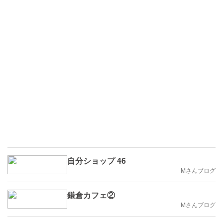
自分ショップ 46
Mさんブログ
鎌倉カフェ②
Mさんブログ