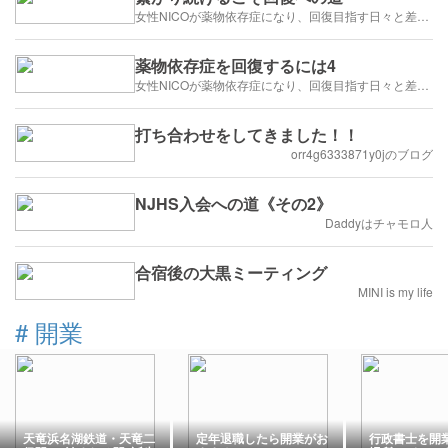
女性NICOが薬物依存症になり、回復目指す日々と差別や偏見の厳しい世間
薬物依存症を回復するには4
女性NICOが薬物依存症になり、回復目指す日々と差別や偏見の厳しい世間
打ち合わせをしてきました！！
orr4g6333871y0jのブログ
NJHS入会への道《その2》
Daddyはチャモロ人
合宿後の大黒ミーティング
MINI is my life
#
開業
天竜浜名湖鉄道・天竜二
定年退職したら開業がお
行政書士を開