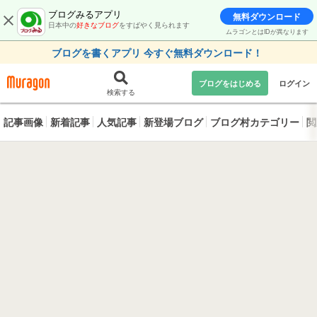
ブログみるアプリ
無料ダウンロード
日本中の
好きなブログ
をすばやく見られます
ムラゴンとはIDが異なります
ブログを書くアプリ 今すぐ無料ダウンロード！
ブログをはじめる
ログイン
検索する
記事画像
新着記事
人気記事
新登場ブログ
ブログ村カテゴリー
閲