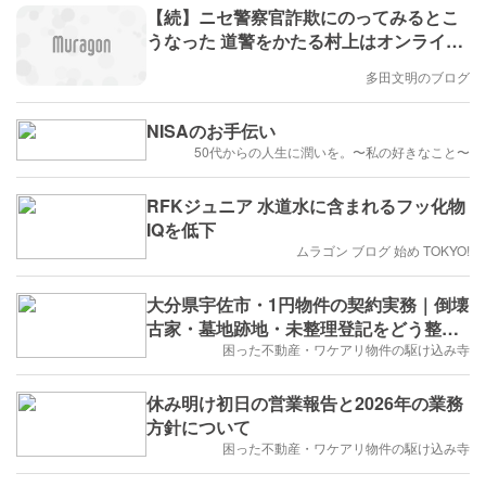
【続】ニセ警察官詐欺にのってみるとこ
うなった 道警をかたる村上はオンライン
ミーティングで事情聴取する(多田文明)
多田文明のブログ
NISAのお手伝い
50代からの人生に潤いを。〜私の好きなこと〜
RFKジュニア 水道水に含まれるフッ化物
IQを低下
ムラゴン ブログ 始め TOKYO!
大分県宇佐市・1円物件の契約実務｜倒壊
古家・墓地跡地・未整理登記をどう整理
するか
困った不動産・ワケアリ物件の駆け込み寺
休み明け初日の営業報告と2026年の業務
方針について
困った不動産・ワケアリ物件の駆け込み寺