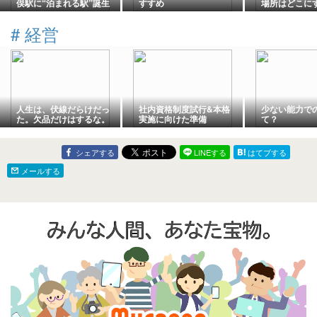
俣駅に“泊まれる駅”誕生
すすめ
場所はどこに
へ -シン・エヴァの世界観
を体験できる新スポット-
#
経営
人生は、伏線だらけだっ
社内資格制度試行&本格
少ない能力で
た。欠品だけはするな。
実施に向けた準備
て？
シェアする
LINEする
はてブする
メールする