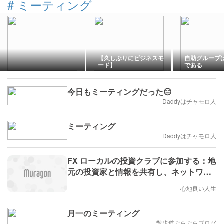
#
ミーティング
【久しぶりにビジネスモ
自助グループ
ード】
である
今日もミーティングだった😑
Daddyはチャモロ人
ミーティング
Daddyはチャモロ人
FX ローカルの投資クラブに参加する：地
元の投資家と情報を共有し、ネットワー
クを広げる
心地良い人生
月一のミーティング
散歩道ぶらぶらブログ