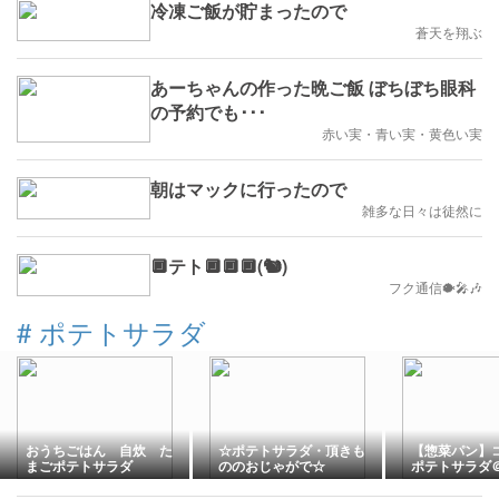
冷凍ご飯が貯まったので
蒼天を翔ぶ
あーちゃんの作った晩ご飯 ぼちぼち眼科
の予約でも･･･
赤い実・青い実・黄色い実
朝はマックに行ったので
雑多な日々は徒然に
🔲テト🔲🔲🔲(🐿️)
フク通信🐡🎤🎶
#
ポテトサラダ
おうちごはん 自炊 た
☆ポテトサラダ・頂きも
【惣菜パン】
まごポテトサラダ
ののおじゃがで☆
ポテトサラダ