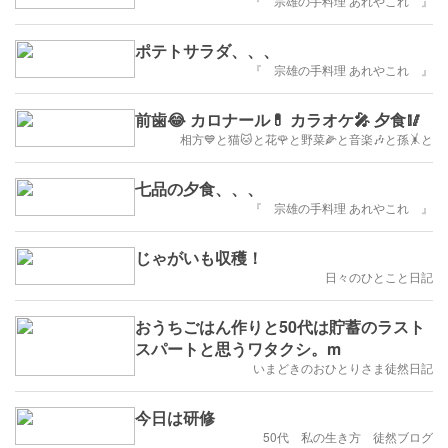
『 宗雄の手料理 あれやこれ 』
ポテトサラダ、、、
『 宗雄の手料理 あれやこれ 』
前歯😂 カロナール💊 カラオケ🎤 夕食🥢
相方💙と猫🐱と花🌹と野菜🌽と音楽🎶と孫🤸と
七品の夕食、、、
『 宗雄の手料理 あれやこれ 』
じゃがいも収穫！
日々のひとこと日記
おうちごはん作りと50代は貯蓄のラスト
スパートと思うワタクシ。m
いまどきのおひとりさま徒然日記
今日は研修
50代 私の生き方 徒然ブログ