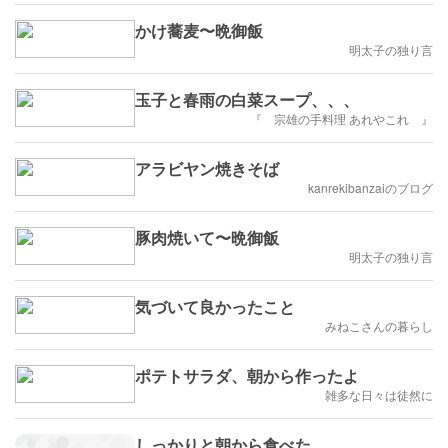
かけ蕎麦〜晩御飯
明太子の独り言
玉子と春雨の白菜スープ、、、
『 宗雄の手料理 あれやこれ 』
アラビヤン焼きそば
kanrekibanzaiのブログ
豚肉焼いて〜晩御飯
明太子の独り言
気づいて良かったこと
みねこさんの暮らし
ポテトサラダ、朝から作ったよ
雑多な日々は徒然に
しっかりと朝から食べた