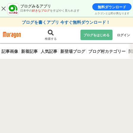
ブログみるアプリ
無料ダウンロード
日本中の
好きなブログ
をすばやく見られます
ムラゴンとはIDが異なります
ブログを書くアプリ 今すぐ無料ダウンロード！
ブログをはじめる
ログイン
検索する
記事画像
新着記事
人気記事
新登場ブログ
ブログ村カテゴリー
閲