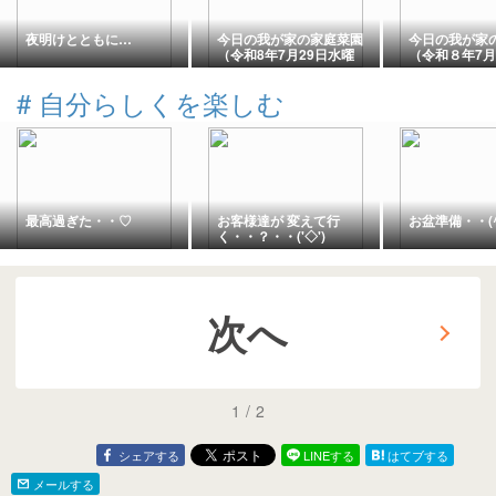
夜明けとともに…
今日の我が家の家庭菜園
今日の我が家
（令和8年7月29日水曜
（令和８年7月
日 先負 晴天）
曜日 仏滅 
暑）
#
自分らしくを楽しむ
最高過ぎた・・♡
お客様達が 変えて行
お盆準備・・(^
く・・？・・('◇')ゞ
次へ
1
/
2
シェアする
LINEする
はてブする
メールする