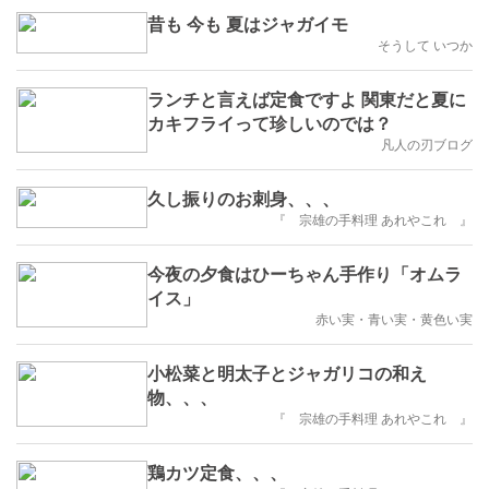
昔も 今も 夏はジャガイモ
そうして いつか
ランチと言えば定食ですよ 関東だと夏に
カキフライって珍しいのでは？
凡人の刃ブログ
久し振りのお刺身、、、
『 宗雄の手料理 あれやこれ 』
今夜の夕食はひーちゃん手作り「オムラ
イス」
赤い実・青い実・黄色い実
小松菜と明太子とジャガリコの和え
物、、、
『 宗雄の手料理 あれやこれ 』
鶏カツ定食、、、