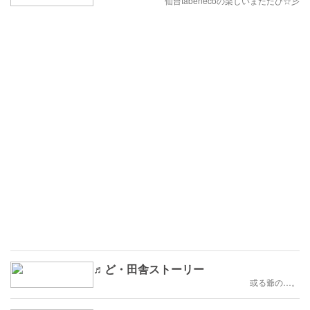
(๑ÒωÓ๑)
仙台tabenecoの楽しいまたたび☆彡
♬ど・田舎ストーリー
或る爺の…。