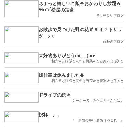
ちょっと嬉しいご飯🍚おかわりし放題🍚
🍴⑅*॰ॱ松屋の定食
モリ中食いブログ
お散歩で見つけた野の花🍂 & ポテトサラ
ダ…>⁠.⁠<
rintoのブログ
大好物ありがとうm(_ _)m♥️
相方💙と猫🐱と花🌹と野菜🌽と音楽🎶と孫🤸と
畑仕事は休みました🍀
相方💙と猫🐱と花🌹と野菜🌽と音楽🎶と孫🤸と
ドライブの続き
シーズー犬 みかんとらんとはい
祝杯、、、
『 宗雄の手料理 あれやこれ 』