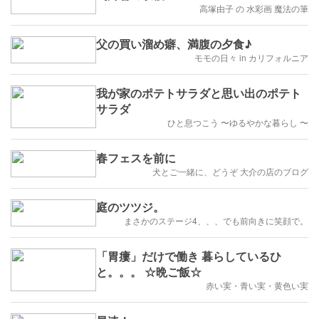
高塚由子 の 水彩画 魔法の筆
父の買い溜め癖、満腹の夕食♪
モモの日々 in カリフォルニア
我が家のポテトサラダと思い出のポテト
サラダ
ひと息つこう 〜ゆるやかな暮らし 〜
春フェスを前に
犬とご一緒に、どうぞ 大介の店のブログ
庭のツツジ。
まさかのステージ4、、、でも前向きに笑顔で。
「胃瘻」だけで働き 暮らしているひ
と。。。 ☆晩ご飯☆
赤い実・青い実・黄色い実