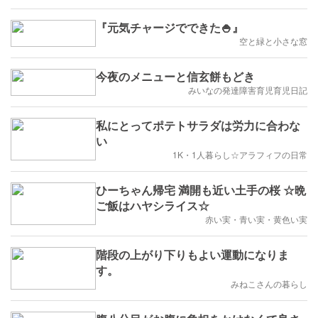
『元気チャージでできた🍚』
空と緑と小さな窓
今夜のメニューと信玄餅もどき
みいなの発達障害育児育児日記
私にとってポテトサラダは労力に合わな
い
1K・1人暮らし☆アラフィフの日常
ひーちゃん帰宅 満開も近い土手の桜 ☆晩
ご飯はハヤシライス☆
赤い実・青い実・黄色い実
階段の上がり下りもよい運動になりま
す。
みねこさんの暮らし