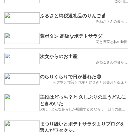
七の日記
ふるさと納税返礼品のりんご🍎
みねこさんの暮らし
葉ボタン 高級なポテトサラダ
花と野菜と私の時間
次女からのお土産
みねこさんの暮らし
のらりくらりで日が暮れた😅
相方💙と猫🐱と花🌹と野菜🌽と音楽🎶と孫🤸と
主役はどっち？と 久しぶりの皿うどんに
ときめいた
60代 どんな暮らしが展開するのだろう 日々の生活を楽しむように歩みたい
まつり縫いとポテトサラダよりブログを
選んだワタクシ。