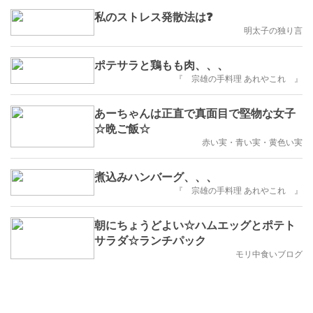
私のストレス発散法は❓
明太子の独り言
ポテサラと鶏もも肉、、、
『 宗雄の手料理 あれやこれ 』
あーちゃんは正直で真面目で堅物な女子
☆晩ご飯☆
赤い実・青い実・黄色い実
煮込みハンバーグ、、、
『 宗雄の手料理 あれやこれ 』
朝にちょうどよい☆ハムエッグとポテト
サラダ☆ランチパック
モリ中食いブログ