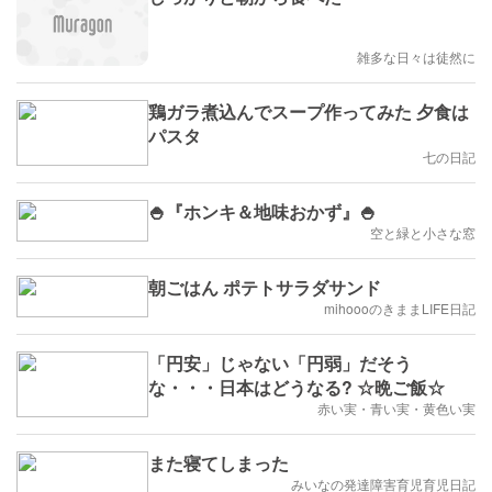
雑多な日々は徒然に
鶏ガラ煮込んでスープ作ってみた 夕食は
パスタ
七の日記
🍚『ホンキ＆地味おかず』🍚
空と緑と小さな窓
朝ごはん ポテトサラダサンド
mihoooのきままLIFE日記
「円安」じゃない「円弱」だそう
な・・・日本はどうなる? ☆晩ご飯☆
赤い実・青い実・黄色い実
また寝てしまった
みいなの発達障害育児育児日記