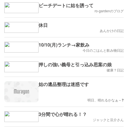
ビーチデートに姑を誘って
ro-gardenのブログ
休日
あんかけの日記
10/10(月)ランチ→家飲み
今日のごはんと飲み物日記
押しの強い義母と引っ込み思案の娘
健康？日記
姑の遺品整理は迷惑です
明日、晴れるかなぁ～❓️
3分間で心が晴れる！？
ジャックと豆介さん