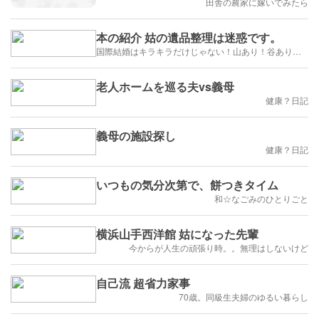
田舎の農家に嫁いでみたら
本の紹介 姑の遺品整理は迷惑です。
国際結婚はキラキラだけじゃない！山あり！谷あり！闇もある！？
老人ホームを巡る夫vs義母
健康？日記
義母の施設探し
健康？日記
いつもの気分次第で、餅つきタイム
和☆なごみのひとりごと
横浜山手西洋館 姑になった先輩
今からが人生の頑張り時。。無理はしないけど
自己流 超省力家事
70歳。同級生夫婦のゆるい暮らし