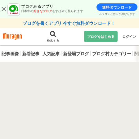
ブログみるアプリ
無料ダウンロード
日本中の
好きなブログ
をすばやく見られます
ムラゴンとはIDが異なります
ブログを書くアプリ 今すぐ無料ダウンロード！
ブログをはじめる
ログイン
検索する
記事画像
新着記事
人気記事
新登場ブログ
ブログ村カテゴリー
閲