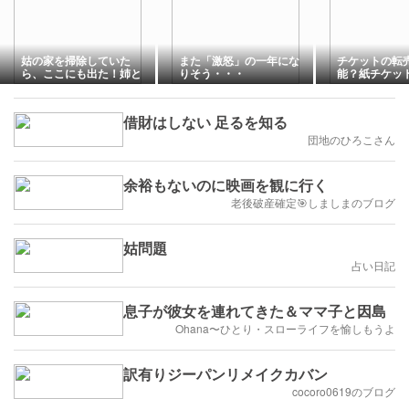
姑の家を掃除していた
また「激怒」の一年にな
チケットの転
ら、ここにも出た！姉と
りそう・・・
能？紙チケッ
同居してほしい
どうなる？
借財はしない 足るを知る
団地のひろこさん
余裕もないのに映画を観に行く
老後破産確定🎯しましまのブログ
姑問題
占い日記
息子が彼女を連れてきた＆ママ子と因島
Ohana〜ひとり・スローライフを愉しもうよ
訳有りジーパンリメイクカバン
cocoro0619のブログ