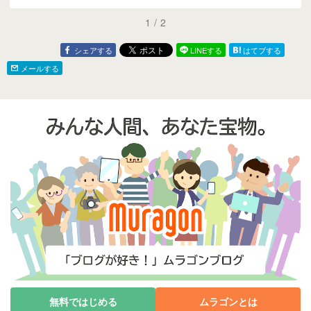
1
/
2
シェアする
LINEする
はてブする
メールする
無料ではじめる
ムラゴンとは