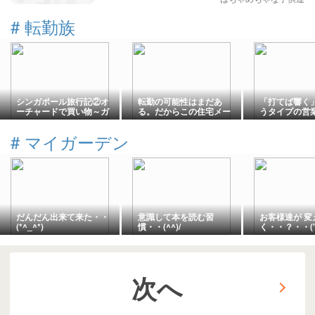
#
転勤族
シンガポール旅行記②オ
転勤の可能性はまだあ
「打てば響く
ーチャードで買い物～ガ
る。だからこの住宅メー
うタイプの営
ーデンズ・バイ・ザ・ベ
カーがよかった。
たち夫婦は好
イとマリーナベイサンズ
#
マイガーデン
へ
だんだん出来て来た・・
意識して本を読む習
お客様達が 変
(*^_^*)
慣・・(^^)/
く・・？・・('
次へ