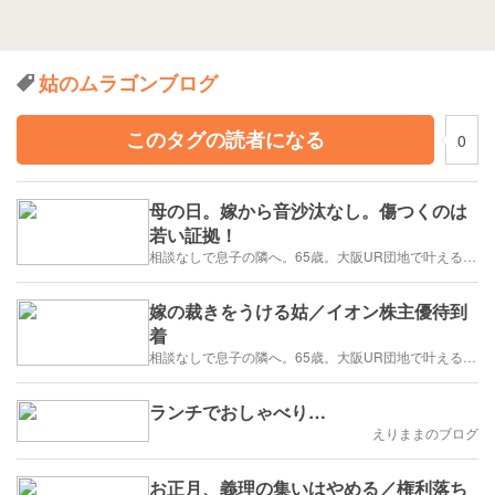
姑のムラゴンブログ
このタグの読者になる
0
母の日。嫁から音沙汰なし。傷つくのは
若い証拠！
相談なしで息子の隣へ。65歳。大阪UR団地で叶える「貯金を減らさない」年金暮らし
嫁の裁きをうける姑／イオン株主優待到
着
相談なしで息子の隣へ。65歳。大阪UR団地で叶える「貯金を減らさない」年金暮らし
ランチでおしゃべり…
えりままのブログ
お正月、義理の集いはやめる／権利落ち