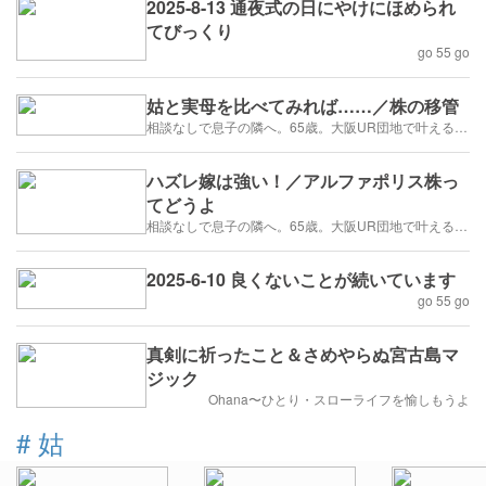
2025-8-13 通夜式の日にやけにほめられ
てびっくり
go 55 go
姑と実母を比べてみれば……／株の移管
相談なしで息子の隣へ。65歳。大阪UR団地で叶える「貯金を減らさない」年金暮らし
ハズレ嫁は強い！／アルファポリス株っ
てどうよ
相談なしで息子の隣へ。65歳。大阪UR団地で叶える「貯金を減らさない」年金暮らし
2025-6-10 良くないことが続いています
go 55 go
真剣に祈ったこと＆さめやらぬ宮古島マ
ジック
Ohana〜ひとり・スローライフを愉しもうよ
#
姑