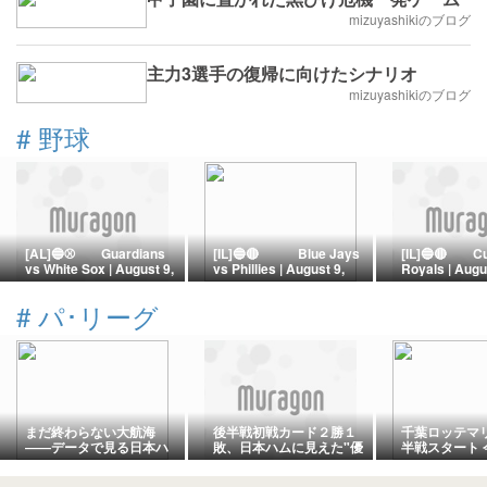
mizuyashikiのブログ
主力3選手の復帰に向けたシナリオ
mizuyashikiのブログ
#
野球
[AL]🔵⚾ Guardians
[IL]🔵🔴 Blue Jays
[IL]🔵🔴 Cu
vs White Sox | August 9,
vs Phillies | August 9,
Royals | Augu
2026 | Guaranteed Rate
2026 | Citizens Bank
| Kauffman 
Field ー Murakami
Park ー An 11-Inning
ー Caglianone
#
パ･リーグ
Ignites the Fire! White
Epic of Attrition! Lukes'
Embrace! Tw
Sox Erase Deficit in a 5-
Walk-Off Blast Silences
Sink Cubs as
Run 6th Inning
the Philly Roar
Defend Kauf
Avalanche
Stadium
まだ終わらない大航海
後半戦初戦カード２勝１
千葉ロッテマ
――データで見る日本ハ
敗、日本ハムに見えた"優
半戦スタート 
ム"逆転V"への５つの根
勝への光" 有原航平・達
誰がやっても
拠
孝太が同時復活
ことは変わり