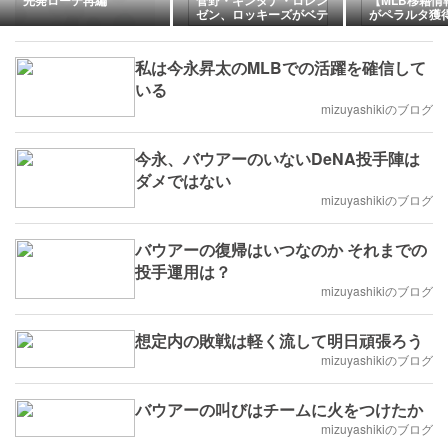
先発ローテ再編
菅野・キンタナ・ロレン
【MLB移籍情
ゼン、ロッキーズがベテ
がペラルタ獲得
ラン投手陣で挑む「崩
ーズとの大型
壊」からの脱却
立
私は今永昇太のMLBでの活躍を確信して
いる
mizuyashikiのブログ
今永、バウアーのいないDeNA投手陣は
ダメではない
mizuyashikiのブログ
バウアーの復帰はいつなのか それまでの
投手運用は？
mizuyashikiのブログ
想定内の敗戦は軽く流して明日頑張ろう
mizuyashikiのブログ
バウアーの叫びはチームに火をつけたか
mizuyashikiのブログ