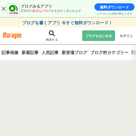
ブログみるアプリ
無料ダウンロード
日本中の
好きなブログ
をすばやく見られます
ムラゴンとはIDが異なります
ブログを書くアプリ 今すぐ無料ダウンロード！
ブログをはじめる
ログイン
検索する
記事画像
新着記事
人気記事
新登場ブログ
ブログ村カテゴリー
閲