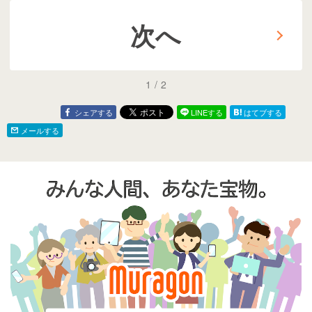
た
次へ
1
/
2
シェアする
LINEする
はてブする
メールする