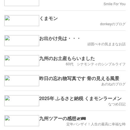
Smile For You
くまモン
donkeyのブログ
お出かけ先は・・・
頑固ぺキの気ままなお話
九州のお土産もらいました
60代 シナモンティのシンプルライフ
昨日の忘れ物写真です 骨の見える風景
あのねのブログ
2025年 ふるさと納税 くまモンラーメン
なつめ日記
九州ツアーの感想🛫🚌
定年バンザイ！人生の最高に幸福な時