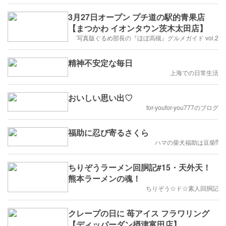
3月27日オープン プチ道の駅的青果店
【まつかわ イオンタウン茨木太田店】
写真版ぐるめ部長の『ほぼ高槻』グルメガイド vol.2
精神不安定な毎日
上海での日常生活
おいしい思い出♡
for-youfor-you777のブログ
福助に忍び寄るさくら
ハマの柴犬福助は豆柴⁉️
ちりぞうラーメン回胴記#15・天外天！
熊本ラーメンの魂！
ちりぞう☆ド☆素人回胴記
クレープの日に 苺アイス フラワリング
【ディッパーダン摂津富田店】