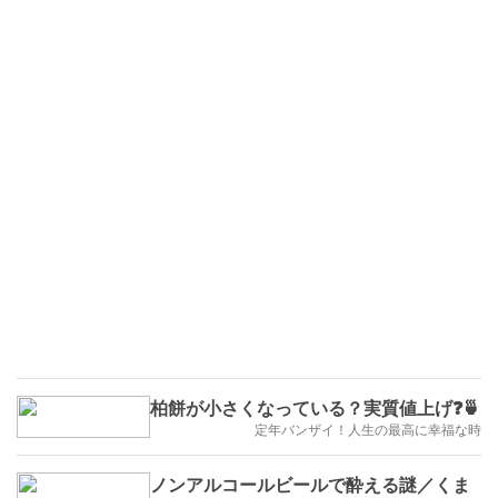
柏餅が小さくなっている？実質値上げ❓🍵
定年バンザイ！人生の最高に幸福な時
ノンアルコールビールで酔える謎／くま