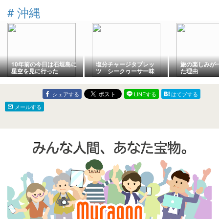
#
沖縄
10年前の今日は石垣島に
塩分チャージタブレッ
旅の楽しみが
星空を見に行った
ツ シークヮーサー味
た理由
沖縄限定 カバヤ食品
シェアする
LINEする
はてブする
メールする