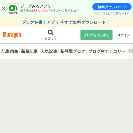
ブログみるアプリ
無料ダウンロード
日本中の
好きなブログ
をすばやく見られます
ムラゴンとはIDが異なります
ブログを書くアプリ 今すぐ無料ダウンロード！
ブログをはじめる
ログイン
検索する
記事画像
新着記事
人気記事
新登場ブログ
ブログ村カテゴリー
閲