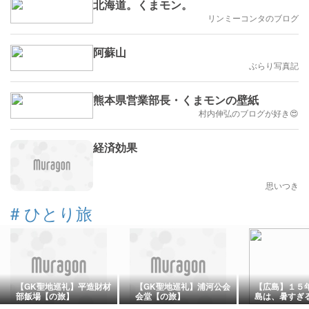
北海道。くまモン。
リンミーコンタのブログ
阿蘇山
ぶらり写真記
熊本県営業部長・くまモンの壁紙
村内伸弘のブログが好き😍
経済効果
思いつき
#
ひとり旅
【GK聖地巡礼】平造財材
【GK聖地巡礼】浦河公会
【広島】１５
部飯場【の旅】
会堂【の旅】
島は、暑すぎ
まみれだった