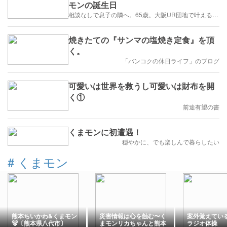
モンの誕生日
相談なしで息子の隣へ。65歳。大阪UR団地で叶える「貯金を減らさない」年金暮らし
焼きたての『サンマの塩焼き定食』を頂
く。
「バンコクの休日ライフ」のブログ
可愛いは世界を救うし可愛いは財布を開
く①
前途有望の書
くまモンに初遭遇！
穏やかに、でも楽しんで暮らしたい
#
くまモン
熊本ちいかわ&くまモン
災害情報は心を蝕む〜く
案外覚えてい
🐻〔熊本県八代市〕
まモンリカちゃんと熊本
ラジオ体操