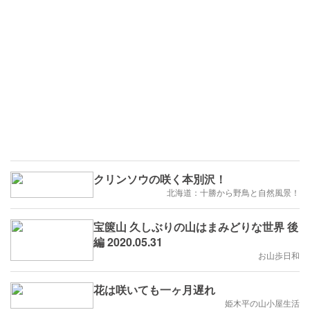
クリンソウの咲く本別沢！
北海道：十勝から野鳥と自然風景！
宝篋山 久しぶりの山はまみどりな世界 後
編 2020.05.31
お山歩日和
花は咲いても一ヶ月遅れ
姫木平の山小屋生活