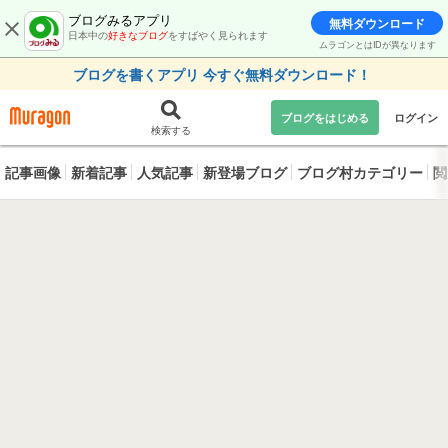
ブログみるアプリ
無料ダウンロード
日本中の
好きなブログ
をすばやく見られます
ムラゴンとはIDが異なります
ブログを書くアプリ 今すぐ無料ダウンロード！
ブログをはじめる
ログイン
検索する
記事画像
新着記事
人気記事
新登場ブログ
ブログ村カテゴリー
閲