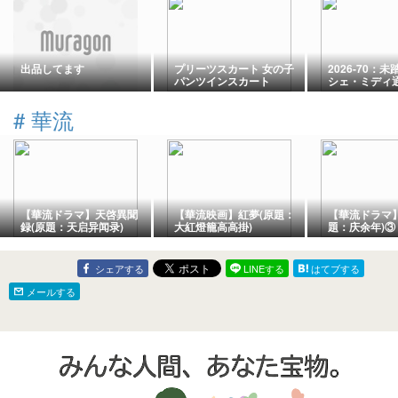
出品してます
プリーツスカート 女の子
2026-70：
パンツインスカート
シェ・ミディ
#
華流
【華流ドラマ】天啓異聞
【華流映画】紅夢(原題：
【華流ドラマ
録(原題：天启异闻录)
大紅燈籠高高掛)
題：庆余年)③
シェアする
LINEする
はてブする
メールする