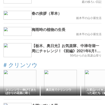
庭の移ろい日記
春の挨拶（草本）
姫木平の山小屋生活
梅雨時の植物の生長
姫木平の山小屋生活
【栃木、奥日光】お気楽隊、中禅寺湖一
周にチャレンジ！《前編》2021年6月12
日(土)
50代からのお気楽山登り
#
クリンソウ
クリンソウ～伸びてきた
奥日光でクリンソウ
入笠山ハイキ
ばかりの花茎に咲く
った花たち（
アツモリソウ