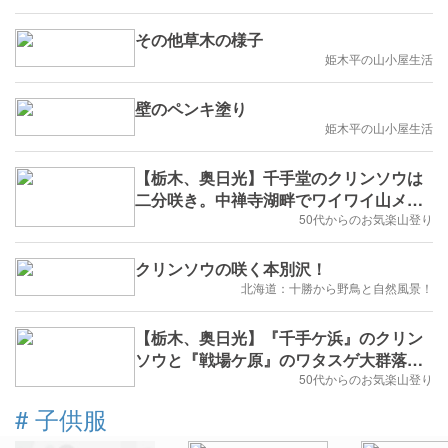
その他草木の様子
姫木平の山小屋生活
壁のペンキ塗り
姫木平の山小屋生活
【栃木、奥日光】千手堂のクリンソウは
二分咲き。中禅寺湖畔でワイワイ山メシ
のあと、千手の森を歩きズミが満開の西
50代からのお気楽山登り
ノ湖へ《後編》2019年6月2日(日)
クリンソウの咲く本別沢！
北海道：十勝から野鳥と自然風景！
【栃木、奥日光】『千手ケ浜』のクリン
ソウと『戦場ケ原』のワタスゲ大群落に
感動し、奥日光に魅了された雨上がりの
50代からのお気楽山登り
一日 2018年6月16日
#
子供服