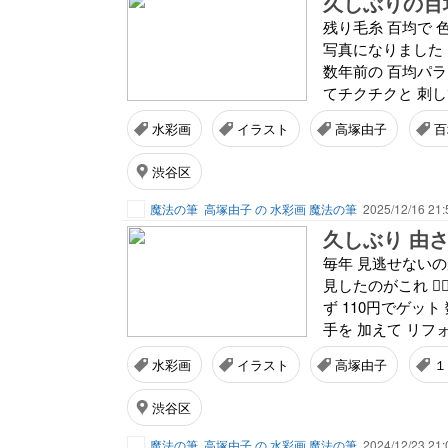
久しぶりの百
残り毛糸 百均で 
写真になりました B
数年前の 百均パラ
てチクチクと 刺して
水彩画
イラスト
高塚由子
百
渋谷区
魔法の筆
高塚由子 の 水彩画 魔法の筆
2025/12/16 21:
久しぶり 由さ
毎年 見逃せないのが
見したのがこれ 💁
ず 110円でゲッ
手を 加えて リフォ
水彩画
イラスト
高塚由子
１
渋谷区
魔法の筆
高塚由子 の 水彩画 魔法の筆
2024/12/23 21: