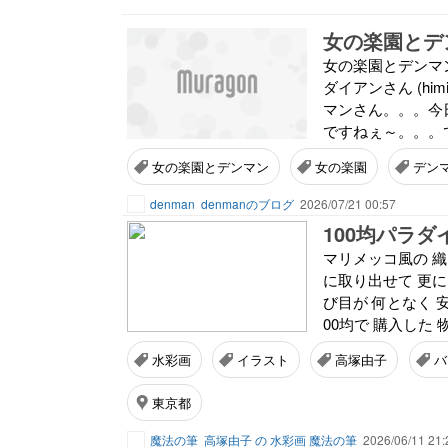
女の楽園とデ
女の楽園とデンマ
ダイアンさん (himi
マンさん。。。今
ですねぇ～。。。で
女の楽園とデンマン
女の楽園
デン
denman
denmanのブログ
2026/07/21 00:57
100均パラダ
マリメッコ風の 織
に取り出せて 更に 
び目が 何となく 
00均で 購入した 物
水彩画
イラスト
高塚由子
バ
東京都
魔法の筆
高塚由子 の 水彩画 魔法の筆
2026/06/11 21: