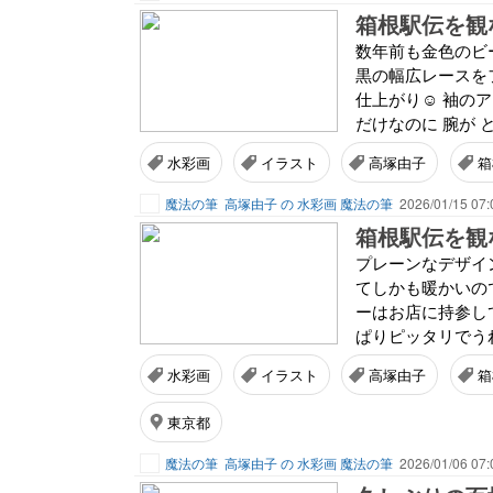
箱根駅伝を観
数年前も金色のビ
黒の幅広レースを
仕上がり☺️ 袖の
だけなのに 腕が と
水彩画
イラスト
高塚由子
箱
魔法の筆
高塚由子 の 水彩画 魔法の筆
2026/01/15 07:
箱根駅伝を観
プレーンなデザイ
てしかも暖かいの
ーはお店に持参し
ぱりピッタリでうれ
水彩画
イラスト
高塚由子
箱
東京都
魔法の筆
高塚由子 の 水彩画 魔法の筆
2026/01/06 07: