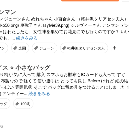
ンマン
ン ジューンさん めれちゃん 小百合さん （軽井沢タリアセン夫人）
ko56.png) 卑弥子さん (sylvie39.png) シルヴィーさん デンマン デン
日はわたしたち、女性陣を集めてお花見にでも行くのですか？ い
も、...
続きをみる
マン
楽園
ジューン
軽井沢タリアセン夫人
卑弥
イス ⭐️ 小さなバッグ
り柄が 気に入って 購入 スマホもお財布もICカードも入って すぐ
布製なので 軽くて 使い勝手は とっても良し Before けれど 紐の結
安っぽい 雰囲気😢 そこで バッグに留め具をつけることにしました 1
 アンティー...
続きをみる
ッグ
100均
23