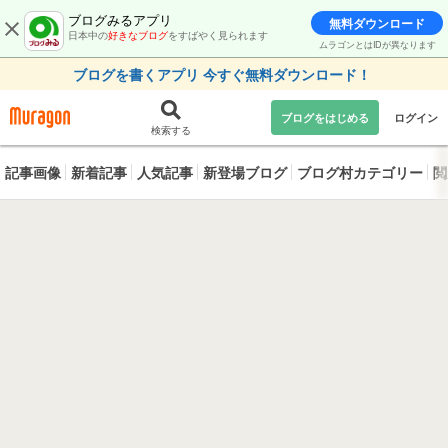
ブログみるアプリ
無料ダウンロード
日本中の
好きなブログ
をすばやく見られます
ムラゴンとはIDが異なります
ブログを書くアプリ 今すぐ無料ダウンロード！
ブログをはじめる
ログイン
検索する
記事画像
新着記事
人気記事
新登場ブログ
ブログ村カテゴリー
閲