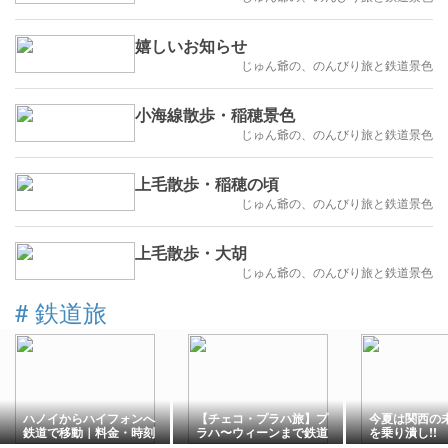
嬉しいお知らせ
じゅん爺の、のんびり旅と鉄道景色
小海線散歩・稲穂景色
じゅん爺の、のんびり旅と鉄道景色
上毛散歩・稲穂の頃
じゅん爺の、のんびり旅と鉄道景色
上毛散歩・大胡
じゅん爺の、のんびり旅と鉄道景色
#
鉄道旅
ハノイからハイフォンへ
【チェコ・プラハ旅】プ
今夏は関西の
鉄道で移動｜料金・時刻
ラハ〜ウィーンまで鉄道
を乗り潰し!!
表・車内・乗り方を実体
旅｜Railjetで約4時間！快