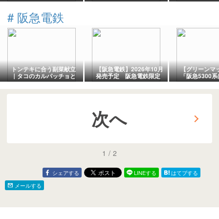
#
阪急電鉄
トンテキに合う副菜献立
【阪急電鉄】2026年10月
【グリーンマ
｜タコのカルパッチョと
発売予定 阪急電鉄限定
「阪急5300系
出汁煮でさっぱり晩ごは
「鉄道コレクション さよ
造車・5313編
ん
なら阪急6300系（嵐山線
セット(動力付き
仕様）4両セット」
＞」鉄道模型N
（2026年7月24日発表）
年版)
次へ
Nゲージ 鉄道模型
1
/
2
シェアする
LINEする
はてブする
メールする