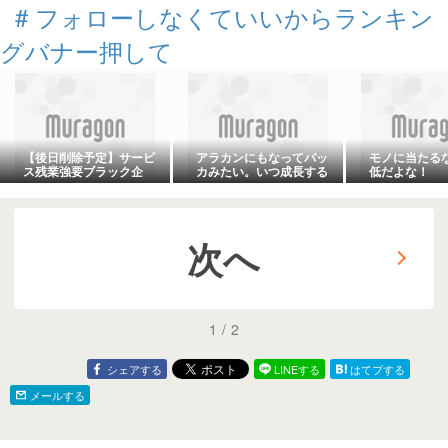
#
フォローしなくていいからランキン
グバナー押して
【後日削除予定】サービ
アラカンにもなってバッ
モノに当たる
ス残業強要ブラック企
カみたい。いつ成長する
低だよな！
業！
のか。一生バカのままな
んだろうな。
次へ
1
/
2
シェアする
LINEする
はてブする
メールする