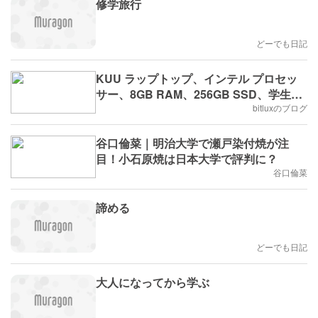
修学旅行
どーでも日記
KUU ラップトップ、インテル プロセッ
サー、8GB RAM、256GB SSD、学生ノ
ートブック、オンライン クラス ラップト
bitluxのブログ
ップ、ポータブル コンピューター、
谷口倫菜｜明治大学で瀬戸染付焼が注
目！小石原焼は日本大学で評判に？
谷口倫菜
諦める
どーでも日記
大人になってから学ぶ