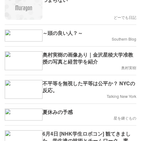
どーでも日記
～頭の良い人？～
Southern Blog
奥村実樹の画像あり｜金沢星稜大学准教
授の写真と経営学を紹介
奥村実樹
不平等を無視した平等は公平か？ NYCの
反応。
Talking New York
夏休みの予感
星を継ぐもの
6月4日 [NHK学生ロボコン] 観てきまし
た。学生達の技術とチームワーク、素晴