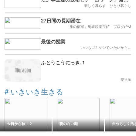
しいかったです。
楽しく暮らす ひとり暮らし
27日間の長期滞在
「旅の宿家」鳥取境港❝縁❞ ブログ(^^♪
最後の授業
いつもゴキゲンでいたいから…
ふとうこうにっき. 1
愛言葉
#
いきいき生きる
今日から秋！？
妻の白い顔
自分らしく活