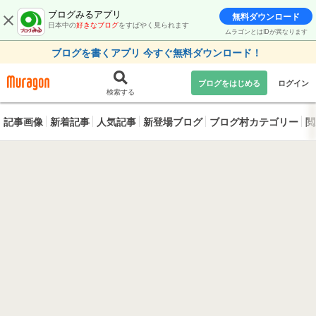
ブログみるアプリ
無料ダウンロード
日本中の
好きなブログ
をすばやく見られます
ムラゴンとはIDが異なります
ブログを書くアプリ 今すぐ無料ダウンロード！
ブログをはじめる
ログイン
検索する
記事画像
新着記事
人気記事
新登場ブログ
ブログ村カテゴリー
閲