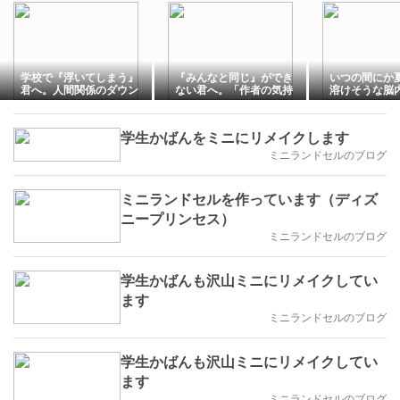
学校で『浮いてしまう』
『みんなと同じ』ができ
いつの間にか
君へ。人間関係のダウン
ない君へ。「作者の気持
溶けそうな脳
グレード術と、将来無双
ち」を深読みして0点をと
できる職業（第2回）
った理由（第1回）
学生かばんをミニにリメイクします
ミニランドセルのブログ
ミニランドセルを作っています（ディズ
ニープリンセス）
ミニランドセルのブログ
学生かばんも沢山ミニにリメイクしてい
ます
ミニランドセルのブログ
学生かばんも沢山ミニにリメイクしてい
ます
ミニランドセルのブログ