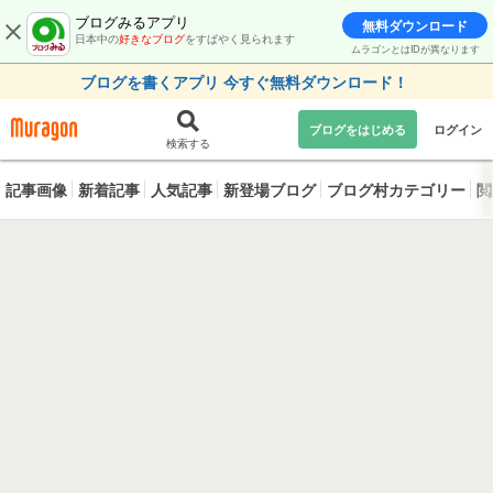
ブログみるアプリ
無料ダウンロード
日本中の
好きなブログ
をすばやく見られます
ムラゴンとはIDが異なります
ブログを書くアプリ 今すぐ無料ダウンロード！
ブログをはじめる
ログイン
検索する
記事画像
新着記事
人気記事
新登場ブログ
ブログ村カテゴリー
閲