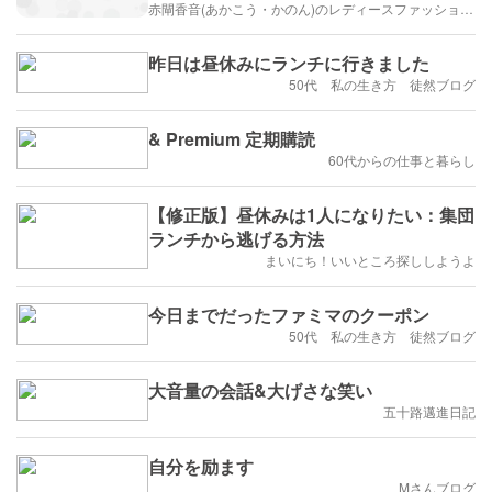
赤閘香音(あかこう・かのん)のレディースファッション考察ブログ
昨日は昼休みにランチに行きました
50代 私の生き方 徒然ブログ
& Premium 定期購読
60代からの仕事と暮らし
【修正版】昼休みは1人になりたい：集団
ランチから逃げる方法
まいにち！いいところ探ししようよ
今日までだったファミマのクーポン
50代 私の生き方 徒然ブログ
大音量の会話&大げさな笑い
五十路邁進日記
自分を励ます
Mさんブログ