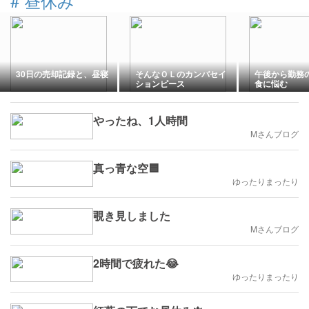
#
昼休み
30日の売却記録と、昼寝
そんなＯＬのカンバセイ
午後から勤務
ションピース
食に悩む
やったね、1人時間
Mさんブログ
真っ青な空🟦
ゆったりまったり
覗き見しました
Mさんブログ
2時間で疲れた😂
ゆったりまったり