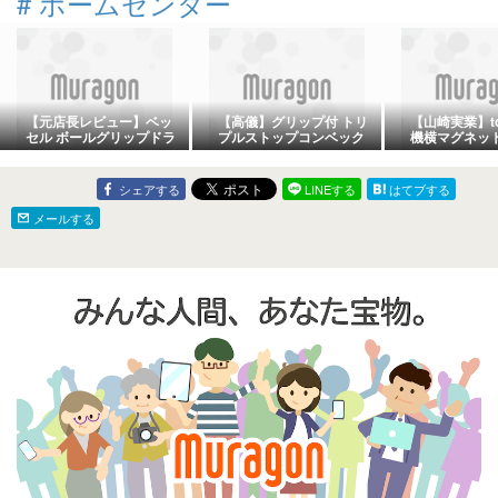
#
ホームセンター
【元店長レビュー】ベッ
【高儀】グリップ付 トリ
【山崎実業】to
セル ボールグリップドラ
プルストップコンベック
機横マグネッ
イバー220(-6×100)が握
ス 19mm×5.5mは滑りに
棚 ホワイト (5
りやすすぎるべ
くいグリップと便利な3点
脱衣所の収納
ストップでDIYの計測作
に解消する神
シェアする
LINEする
はてブする
業を劇的に快適にする神
スケールだ
メールする