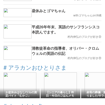
昼休みとゴマちゃん
withゴマちゃんon沖縄
平成26年年末、英語のサンフランシスコ
本読んでます。
村内伸弘のブログが好き😍
清教徒革命の指導者、オリバー・クロム
ウェルの英語の伝記
村内伸弘のブログが好き😍
#
アラカンおひとりさま
お盆休みはなし/ツルの剪
【シニアの暮らし】昨
叔母の葬儀 
定バイト「むかご」
日・今日のごはんメモ
りました/サラ
📝。。