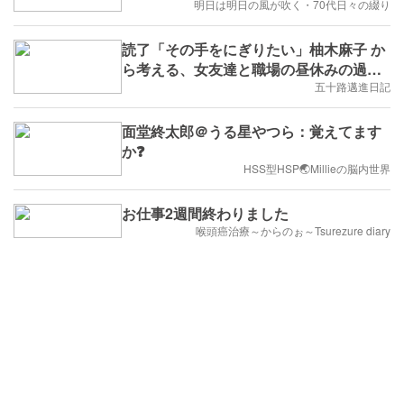
明日は明日の風が吹く・70代日々の綴り
読了「その手をにぎりたい」柚木麻子 か
ら考える、女友達と職場の昼休みの過ご
し方
五十路邁進日記
面堂終太郎＠うる星やつら：覚えてます
か❓
HSS型HSP🌏Millieの脳内世界
お仕事2週間終わりました
喉頭癌治療～からのぉ～Tsurezure diary