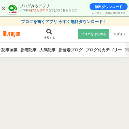
ブログみるアプリ
無料ダウンロード
日本中の
好きなブログ
をすばやく見られます
ムラゴンとはIDが異なります
ブログを書くアプリ 今すぐ無料ダウンロード！
ブログをはじめる
ログイン
検索する
記事画像
新着記事
人気記事
新登場ブログ
ブログ村カテゴリー
閲