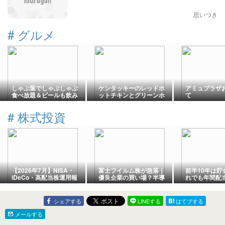
思いつき
#
グルメ
しゃぶ葉でしゃぶしゃぶ
ケンタッキーのレッドホ
アミュプラザ
食べ放題＆ビールも飲み
ットチキンとグリーンホ
て
放題の満足度は？！
ットウィングを食べ比べ
た感想
#
株式投資
【2026年7月】NISA・
富士フイルム株が急落｜
前半10年は貯
iDeCo・高配当株運用報
優良企業の買い場？半導
れでも年間配当
告｜高配当株は続伸、
体材料・増配・決算を分
台まで積み上
iDeCoはやや軟調
析
資歴
シェアする
LINEする
はてブする
メールする