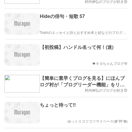
村内伸弘のブログが好き😍
Hideの俳句・短歌 57
Toshiのエッセイと詩とおすすめ本と絵などのブログ by車戸都志春
【初投稿】ハンドル名って何！(迷)
🍁キヨちゃんブログ🌸
【簡単に素早くブログを見る】にほんブ
ログ村が「ブログリーダー機能」をリリ
ース！
村内伸弘のブログが好き😍
ちょっと待って!!
ゆっくりコツコツマイペース(✿˘艸˘✿)