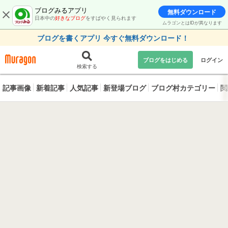
ブログみるアプリ
無料ダウンロード
日本中の
好きなブログ
をすばやく見られます
ムラゴンとはIDが異なります
ブログを書くアプリ 今すぐ無料ダウンロード！
ブログをはじめる
ログイン
検索する
記事画像
新着記事
人気記事
新登場ブログ
ブログ村カテゴリー
閲