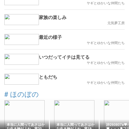
ヤギとゆかいな仲間たち
家族の楽しみ
元気夢工房
最近の様子
ヤギとゆかいな仲間たち
いつだってイチは見てる
ヤギとゆかいな仲間たち
ともだち
ヤギとゆかいな仲間たち
#
ほのぼの
本当に人間ってあさはか
本当に人間ってあさはか
詩260807a
な生き物だよね 第20
な生き物だよね 第19
💗・・・🐈