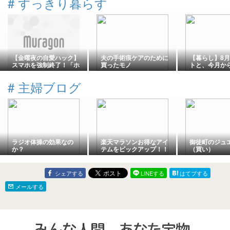
#
すっきり暮らす
【金曜夜の自愛ハック】
夫の手術痕ケアのために
【暮らし】8
スマホを強制終了！「ホ
買ったモノ
トと、今月か
ットアイマスク」で1週間
こと
の疲れをゆるめる夜💤✨
#
主婦ブログ
ラジオ体操の効果なの
楽天マラソンお得なアイ
御徒町のジュ
か？
テムをピックアップ！！
（買い）
シェアする
LINEする
はてブする
メールする