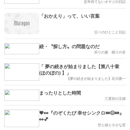
定年待てないオヤジの日記
「おかえり」って、いい言葉
日々のひとこと日記
続・〝探し方〟の問題なのだ
祈りの森 眠りの谷
「 夢の続きが始まりました【第八十章
(ほのぼの) 】」
【夢の続きが始まりました】石川善一
まったりとした時間
三度目の主婦
💗👀『のぞくたび 幸せシンクロ💤😊💤』
👀💕
空と緑と小さな窓