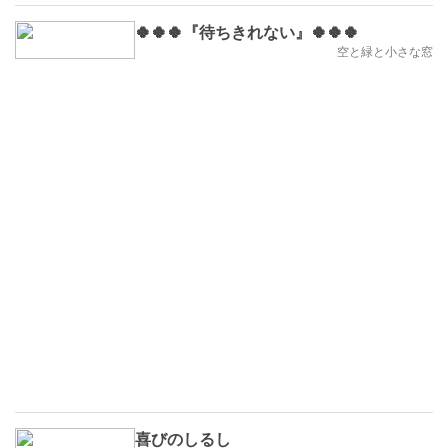
🍀🍀🍀『待ちきれない』🍀🍀🍀
空と緑と小さな窓
喜びのしるし