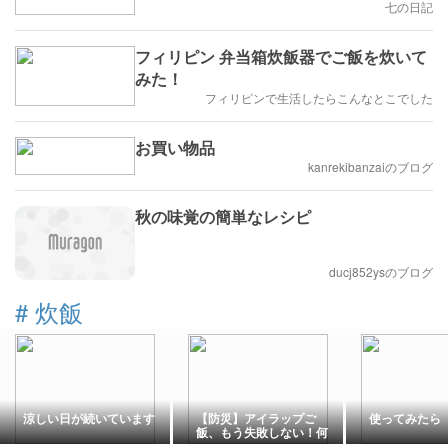
七の日記
フィリピン 弁当箱炊飯器でご飯を炊いて
みた！
フィリピンで生活したらこんなとこでした
お買い物品
kanrekibanzaiのブログ
秋の味覚の簡単なレシピ
ducj852ysのブログ
#
炊飯
涼しい日が続いています
【防災】アイラップご
使ってみたら
飯、もう失敗しない！何
度か試して分かったコツ7