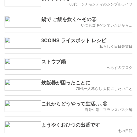
60代 シナモンティのシンプルライフ
鍋で ご飯を炊く〜その②
いつもゴキゲンでいたいから…
3COINS ライスポット レシピ
私らしく日日是笑日
ストウブ鍋
へらすのブログ
炊飯器が困ったことに
70代一人暮らし 大切にしたいこと
これからどうやって生活､､､😫
海外生活 フランスバスク編
ようやくおひつの出番です
七の日記