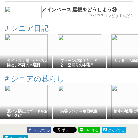
メインベース 屋根をどうしよう③
マジで？コレどうすんだ？
#
シニア日記
タイトル：雨上がりの太
フェーン現象？と、犬
８．６ 広島
陽と、不発の木曜日
と、空回りの木曜日
#
シニアの暮らし
夏バテ防止にゴーヤをお
渋谷ランチ＆絵画教室
熊本の地震に
安くGET
シェアする
LINEする
はてブする
メールする