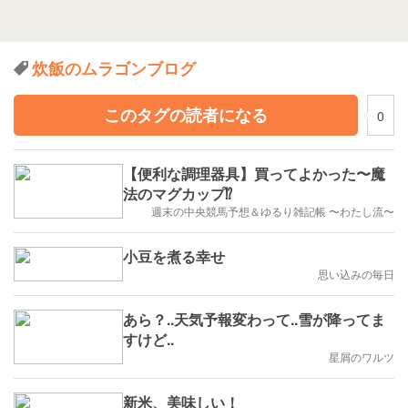
炊飯のムラゴンブログ
このタグの読者になる
0
【便利な調理器具】買ってよかった〜魔
法のマグカップ⁉️
週末の中央競馬予想＆ゆるり雑記帳 〜わたし流〜
小豆を煮る幸せ
思い込みの毎日
あら？..天気予報変わって..雪が降ってま
すけど..
星屑のワルツ
新米、美味しい！