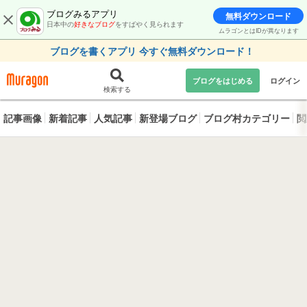
ブログみるアプリ
無料ダウンロード
日本中の
好きなブログ
をすばやく見られます
ムラゴンとはIDが異なります
ブログを書くアプリ 今すぐ無料ダウンロード！
ブログをはじめる
ログイン
検索する
記事画像
新着記事
人気記事
新登場ブログ
ブログ村カテゴリー
閲