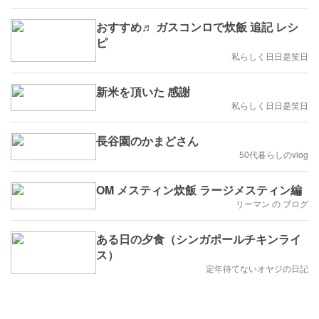
選（55）
おすすめ♬ ガスコンロで炊飯 追記 レシ
ピ
私らしく日日是笑日
新米を頂いた 感謝
私らしく日日是笑日
長谷園のかまどさん
50代暮らしのvlog
OM メスティン炊飯 ラージメスティン編
リーマン の ブログ
ある日の夕食（シンガポールチキンライ
ス）
定年待てないオヤジの日記