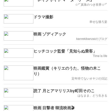
☆*ﾟ真珠のつき世界☆*ﾟ
ドラマ撮影
幸せな後ろ姿
映画 ゾディアック
kanrekibanzaiのブログ
ヒッチコック監督「見知らぬ乗客」
Time is life
映画鑑賞（キリエのうた、怪物の木こ
り）
定年待てないオヤジの日記
読了 月とアマリリスby町田そのこ
はなまま、どう生きる
映画 目撃者 韓流映画🎬