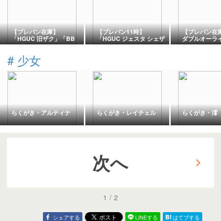
【プレバン在庫】
【プレバン11時】
【プレバン在
「HGUC 旧ザク」「BB
「HGUC ジェスタ シェザ
ダブルオーラ
戦士 キュベレイ トリプル
ール隊仕様 A班」「同 B
「HG ガンダ
コレクション」など一般
班 C班」「ガンダムデカ
ター」「リゼ
#
少女
販売品がプレバン朝市か
ールDX 06 ガンダムUC」
など一般販売
ら在庫中【週二度目の朝
不死鳥狩り部隊が久々再
ン朝市から在
市】
販へ
ィバイダー再
らくがき・アルティナ
らくがき・レイチェル
らくがき・澪
次へ
1
/
2
シェアする
LINEする
はてブする