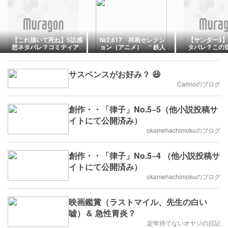
【これ描いて死ね】5話感
№2,617 邦画セレクシ
【サンダー3】
想ネタバレ？コミティア
ョン（アニメ） “ 鉄人
タバレ？この
はオリジナル作品に限る
28号 ”
イクなので。
サスペンスがお好み？ 😆
Carinoのブログ
創作・・「律子」No.5−5（他小説投稿サ
イトにて公開済み）
okamehachimokuのブログ
創作・・「律子」No.5−4 （他小説投稿サ
イトにて公開済み）
okamehachimokuのブログ
映画鑑賞（ラストマイル、先生の白い
嘘）＆ 急性胃炎？
定年待てないオヤジの日記