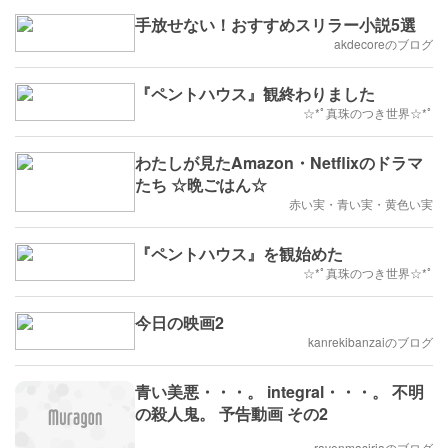
手放せない！おすすめスリラー小説5選
akdecoreのブログ
『ペントハウス』観終わりました
☆*ﾟ真珠のつき世界☆*ﾟ
わたしが見たAmazon・Netflixのドラマ
たち ☆晩ごはん☆
赤い実・青い実・黄色い実
『ペントハウス』を観始めた
☆*ﾟ真珠のつき世界☆*ﾟ
今日の映画2
kanrekibanzaiのブログ
青い美悪・・・。 integral・・・。 不明
の殺人鬼。 予告動画 その2
ravenmasiriaのブログ