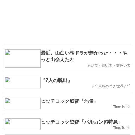
最近、面白い韓ドラが無かった・・・や
っと出会えたわ
赤い実・青い実・黄色い実
『7人の脱出』
☆*ﾟ真珠のつき世界☆*ﾟ
ヒッチコック監督「汚名」
Time is life
ヒッチコック監督「バルカン超特急」
Time is life