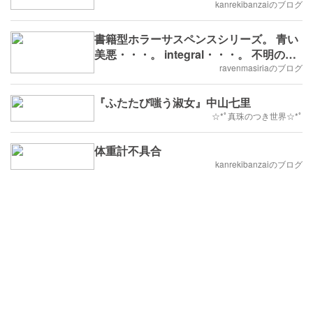
kanrekibanzaiのブログ
書籍型ホラーサスペンスシリーズ。 青い
美悪・・・。 integral・・・。 不明の殺
人鬼。
ravenmasiriaのブログ
『ふたたび嗤う淑女』中山七里
☆*ﾟ真珠のつき世界☆*ﾟ
体重計不具合
kanrekibanzaiのブログ