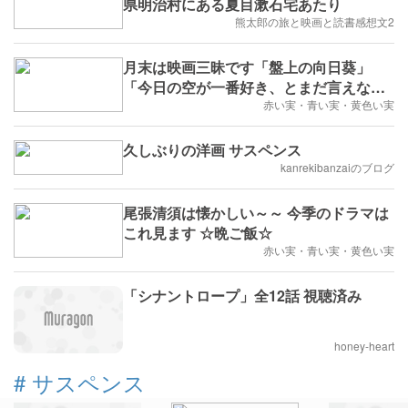
県明治村にある夏目漱石宅あたり
熊太郎の旅と映画と読書感想文2
月末は映画三昧です「盤上の向日葵」
「今日の空が一番好き、とまだ言えない
僕は」 ☆晩ご飯☆
赤い実・青い実・黄色い実
久しぶりの洋画 サスペンス
kanrekibanzaiのブログ
尾張清須は懐かしい～～ 今季のドラマは
これ見ます ☆晩ご飯☆
赤い実・青い実・黄色い実
「シナントロープ」全12話 視聴済み
honey-heart
#
サスペンス