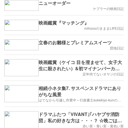
ニューオーダー
ケプラーの映画日記
映画鑑賞『マッチング』
mihoooのきままLIFE日記
立春のお雛様とプレミアムスイーツ
団地日記
映画鑑賞（ケイコ 目を澄ませて、女子大
生に殺されたい）&初マイナンバーカー
ド使用：便利でした
定年待てないオヤジの日記
相続小ネタ集7. サスペンスドラマにあり
がちな風景
はてなから引越し作業中～行政書士sukekiyo-kunの家族法など（仮）
ドラマふたつ「VIVANT｣｢ハヤブサ消防
団」私の好きな方は・・・？ ☆晩ごはん
☆
赤い実・青い実・黄色い実