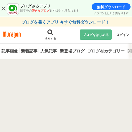
ブログみるアプリ
無料ダウンロード
日本中の
好きなブログ
をすばやく見られます
ムラゴンとはIDが異なります
ブログを書くアプリ 今すぐ無料ダウンロード！
ブログをはじめる
ログイン
検索する
記事画像
新着記事
人気記事
新登場ブログ
ブログ村カテゴリー
閲