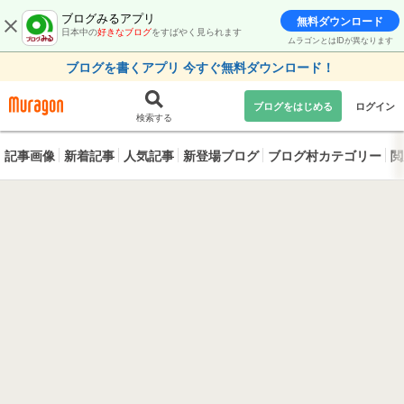
ブログみるアプリ
無料ダウンロード
日本中の
好きなブログ
をすばやく見られます
ムラゴンとはIDが異なります
ブログを書くアプリ 今すぐ無料ダウンロード！
ブログをはじめる
ログイン
検索する
記事画像
新着記事
人気記事
新登場ブログ
ブログ村カテゴリー
閲