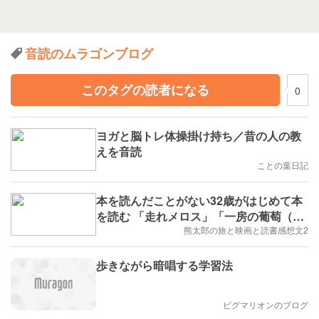
音読のムラゴンブログ
このタグの読者になる
0
ヨガと脳トレ体操掛け持ち／昔の人の教
えを音読
ことの葉日記
本を読んだことがない32歳がはじめて本
を読む 「走れメロス」「一房の葡萄（ひ
とふさのぶどう）」「杜子春（とししゅ
熊太郎の旅と映画と読書感想文2
ん）」「本棚」 かまど・みくのしん
歩きながら暗唱する学習法
ピグマリオンのブログ