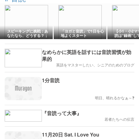
スピーキングに挑戦：あ
「ヨガと音読」で1日を心
【小1・小2マ
なたなら、どうする？；
地よくスタート
読は“録画”し
泣くほど愛お
由
なめらかに英語を話すには音読習慣が効
果的
英語をマスターしたい、シニアのためのブログ
1分音読
明日、晴れるかなぁ～❓️
『音読って大事』
若者たちへの伝言
11月20日 Sat. I Love You