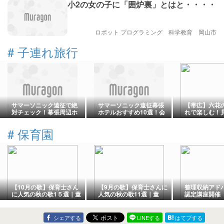
小2の女の子に「囲炉裏」とはと・・・・
ロボット プログラミング 科学教育 岡山市
#
子連れ旅行
サマーソニック遠征で絶
サマーソニック遠征幕張
【帯広】六花
対チェック！幕張周辺ホ
ホテルおすすめ10選！会
れで楽しむ！
テルおすすめ厳選6選を紹
場徒歩圏を厳選比較
休憩所・限定
介
#
保育園
【10月の歌】保育士さん
【9月の歌】保育士さんに
整理収納アド
に人気の秋の歌1５選｜童
人気の秋の歌11選｜童
認定講座開催
謡・ハロウィン・定番ソ
謡・運動会・定番ソング
ングまとめ
まとめ
シェアする
LINEする
はてブする