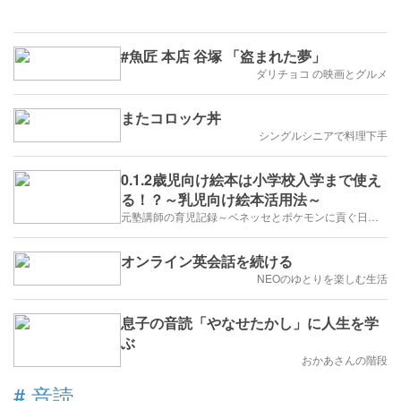
#魚匠 本店 谷塚 「盗まれた夢」
ダリチョコ の映画とグルメ
またコロッケ丼
シングルシニアで料理下手
0.1.2歳児向け絵本は小学校入学まで使え
る！？～乳児向け絵本活用法～
元塾講師の育児記録～ベネッセとポケモンに貢ぐ日々を綴る～
オンライン英会話を続ける
NEOのゆとりを楽しむ生活
息子の音読「やなせたかし」に人生を学
ぶ
おかあさんの階段
#
音読