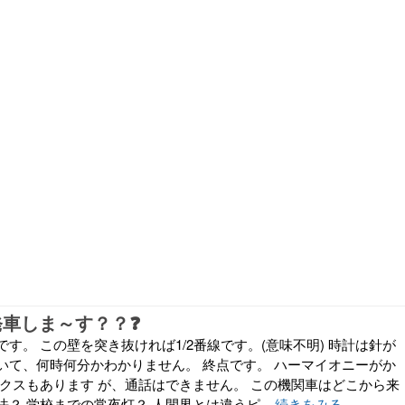
発車しま～す？？❓
す。 この壁を突き抜ければ1/2番線です。(意味不明) 時計は針が
いて、何時何分かわかりません。 終点です。 ハーマイオニーがか
ックスもあります が、通話はできません。 この機関車はどこから来
？ 学校までの常夜灯？ 人間界とは違うピ...
続きをみる