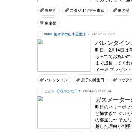
豊島園
スタジオツアー東京
庭の湯
東京都
kaho
姫木平の山小屋生活
2024/07/06 06:01
バレンタイン
昨日、2月14日
らっててお祝いの
まで成長してくれ
ィー🎉 プレゼント
バレンタイン
息子の誕生日
コザク
ことり
心穏やかな日々
2024/02/15 00:14
ガスメーターの
昨日のハリーポッ
と怖すぎて ジル
の部屋に〜 そん
越した理由が判明 と