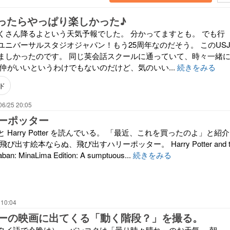
行ったらやっぱり楽しかった♪
くさん降るよという天気予報でした。 分かってますとも。 でも行
ユニバーサルスタジオジャパン！もう25周年なのだそう。 このUS
ましかったのです。 同じ英会話スクールに通っていて、時々一緒
仲がいいというわけでもないのだけど、気のいい...
続きをみる
ド
06/25 20:05
ーポッター
Harry Potter を読んでいる。 「最近、これを買ったのよ」と紹介
び出す絵本ならぬ、飛び出すハリーポッター。 Harry Potter and 
aban: MinaLima Edition: A sumptuous...
続きをみる
 10:04
ーの映画に出てくる「動く階段？」を撮る。
タイ語で今晩は）。 バンコクは「曇り時々晴れ」のお天気。 朝