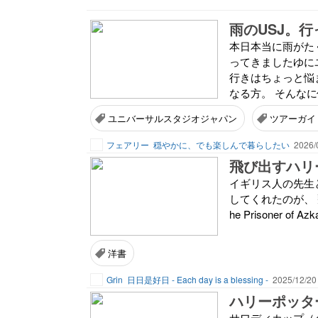
雨のUSJ。
本日本当に雨がた
ってきましたゆに
行きはちょっと悩
なる方。 そんなに
ユニバーサルスタジオジャパン
ツアーガイ
フェアリー
穏やかに、でも楽しんで暮らしたい
2026/
飛び出すハリ
イギリス人の先生と 
してくれたのが、 飛
he Prisoner of Azk
洋書
Grin
日日是好日 - Each day is a blessing -
2025/12/20
ハリーポッタ
サワディカップ（