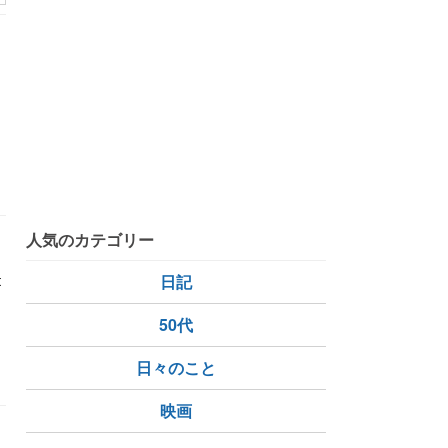
J
に
人気のカテゴリー
t
日記
50代
日々のこと
映画