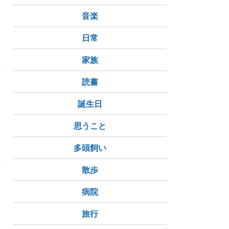
音楽
日常
家族
読書
っ
誕生日
思うこと
多頭飼い
散歩
病院
マ
旅行