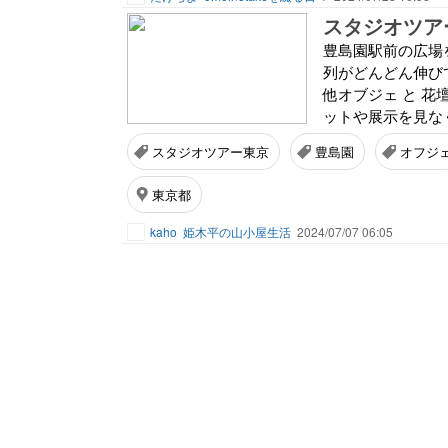
スタジオツア
豊島園駅前の広場
列がどんどん伸び
他オブジェ と 
ットや展示を見なく
スタジオツアー東京
豊島園
オフジ
東京都
kaho
姫木平の山小屋生活
2024/07/07 06:05