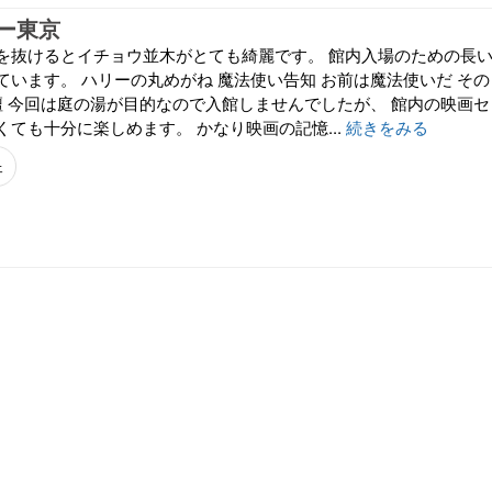
ー東京
を抜けるとイチョウ並木がとても綺麗です。 館内入場のための長
ています。 ハリーの丸めがね 魔法使い告知 お前は魔法使いだ その
花壇 今回は庭の湯が目的なので入館しませんでしたが、 館内の映画セ
ても十分に楽しめます。 かなり映画の記憶...
続きをみる
ェ