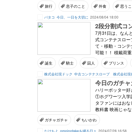
旅行
息子のこと
外食
思うこ
バタコ
今日、一日を大切に
2024/08/04 18:00
2段分割式コ
7月31日は、な
式コンテナスロー
て・移動・コンテ
可能！！ 積戴荷重：
誕生
騎士
囚人
プリンス
株式会社現ドック
中古コンテナスロープ 株式会社現
今日のガチャ
ハリーポッター好き
①ホグワーツ入学許
タファンにはおなじ
教科書 映画じゃな
ガチャガチャ
ちいかわ
たけちよ
omoinotakeを綴る日々
2024/07/28 16:58