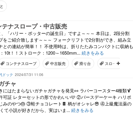
と
ンテナスロープ・中古販売
んと、「ハリー・ポッターの誕生日」ですよ～～～ 本日は、2段分割
プをご紹介致します～～～ フォークリフトで2分割ができ、組み立
ナとの連結が簡単！！ 不使用時は、折りたたみコンパクトに収納
10t！！ストローク：1200～1650mm...
続きをみる
コンテナスロープ
中古販売
滑り台
スロープ
代ドック
2024/07/31 11:06
ガチャ
にはたまらないガチャガチャを発見👀 ラバーコースター4種類🍹
可証 レターセットの形でかわいい🩷 ②バースデーケーキ ハリポ
みのやつ🎂 ③蛙チョコレート🍫 柄がオシャレ😎 ④上級魔法薬の
くて小説が好きだから、実はいま...
続きをみる