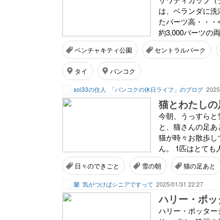
は、ベランダに洗
たバーツ高・・・今
約3,000バーツ
ベンチャキティ公園
セントラルパーク
タイ
バンコク
soi33の住人
「バンコクの休日ライフ」のブログ
2025
猫とわたしの
今朝、うっすらと
と、猫さんの足あ
猫が時々お散歩し
ん。 1匹はとても
日々のできごと
雪の朝
猫の足あと
蘭
気がつけばシニアですって
2025/01/31 22:27
ハリー・ポッター