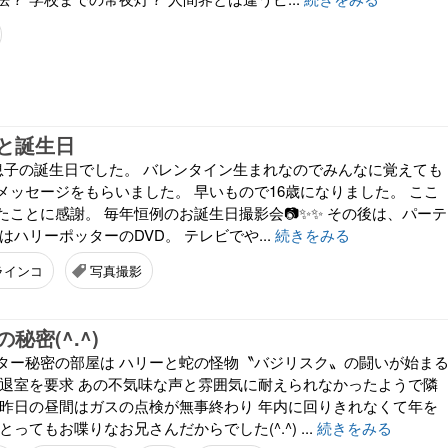
と誕生日
は息子の誕生日でした。 バレンタイン生まれなのでみんなに覚えても
メッセージをもらいました。 早いもので16歳になりました。 ここ
たことに感謝。 毎年恒例のお誕生日撮影会📷✨✨ その後は、パーテ
はハリーポッターのDVD。 テレビでや...
続きをみる
ラインコ
写真撮影
秘密(^.^)
ター秘密の部屋は ハリーと蛇の怪物〝バジリスク〟の闘いが始ま
が退室を要求 あの不気味な声と雰囲気に耐えられなかったようで隣
な昨日の昼間はガスの点検が無事終わり 年内に回りきれなくて年を
ってもお喋りなお兄さんだからでした(^.^) ...
続きをみる