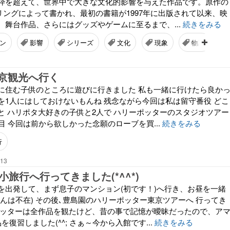
枠を超えて、世界中で大きな文化的影響を与えた作品です。原作の
ーリングによって書かれ、最初の書籍が1997年に出版されて以来、映
、舞台作品、さらにはグッズやゲームに至るまで、...
続きをみる
ン
影響
シリーズ
文化
現象
物語
京観光へ行く
に住む子供のところに遊びに行きました 私も一緒に行けたら良か
を1人にはしておけないもんね 残念ながら今回は私は留守番役 どこ
と ハリポタ大好きの子供と2人で ハリーポッターのスタジオツアー
回目 今回は前から欲しかった念願のローブを買...
続きをみる
行
:13
東京小旅行へ行ってきました(*^^*)
を出発して、まず息子のマンション(初です！)へ行き、お昼を一緒
んは不在) その後､豊島園のハリーポッター東京ツアーへ 行ってき
ポッターは全作品を観たけど、昔の事で記憶が曖昧だったので、ア
を復習しました(^^; さぁ～今から入館です...
続きをみる