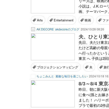
リーズは、映画の
小説は、J.K.ロ
画、テーマパーク
Arts
Entertainment
映画
ファ
AK DECORE
akdecoreのブログ
2024/10/28 08:26
夫、ひとり東
先日、夫だけ東京
たけど高齢の母親
へ行ったかという
東京 へ 子供は2
プロジェクションマッピング
夫
旅
ちょこみんと
素敵な毎日を過ごしたい
2024/10/18 16
8/3～8/4 
昨日、朝に新大阪
に食べ(孫とお嫁さ
ました！ ハリー
プラで最初の2作品