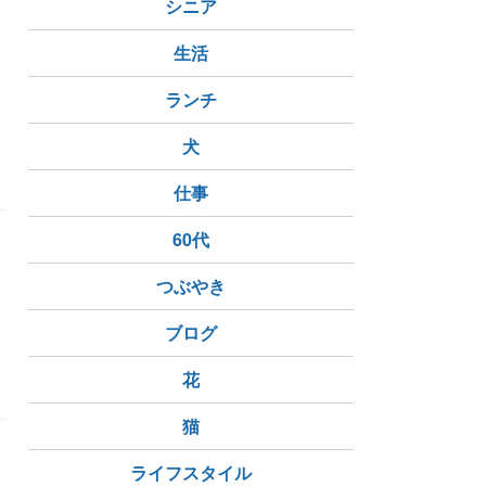
シニア
生活
ランチ
ガパオライス
バーツ高
犬
仕事
60代
つぶやき
ブログ
花
猫
シ
ライフスタイル