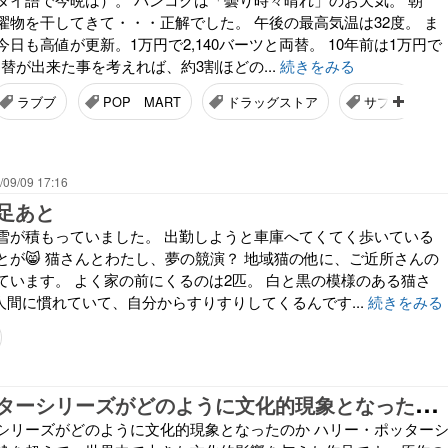
濯物を干してきて・・・正解でした。 午後の最高気温は32度。 ま
日も高値が更新。1万円で2,140バーツと両替。 10年前は1万円で
の両替が出来た事を考えれば、約3割ほどの...
続きをみる
ラブブ
POP MART
ドラッグストア
サプリ
/09/09 17:16
足あと
雪が積もっていました。 出勤しようと車庫へてくてく歩いている
とが😸 猫さんとわたし、夢の競演？ 地域猫の他に、ご近所さんの
ています。 よく家の前にくるのは2匹。 白と黒の模様のある猫さ
人間に慣れていて、自分からすりすりしてくるんです...
続きをみる
ハ
リー・ポッターシリーズがどのように文化的現象となったのか
シリーズがどのように文化的現象となったのか ハリー・ポッター