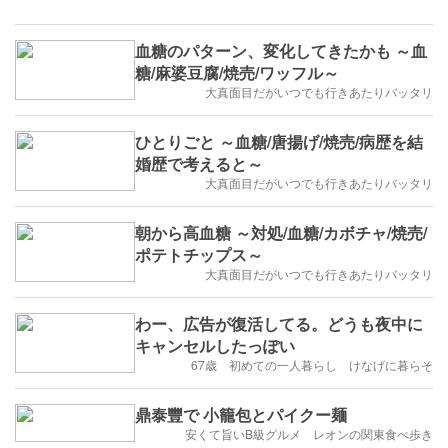
血糖のパターン、変化してきたかも ～血
糖/麻婆豆腐/焼売/ワッフル～
大真面目だがいつでも行きあたりバッタリ
ひとりごと ～血糖/唐揚げ/焼売/病歴を結
婚歴で考えると～
大真面目だがいつでも行きあたりバッタリ
朝から高血糖 ～対処/血糖/カボチャ/焼売/
ポテトチップス～
大真面目だがいつでも行きあたりバッタリ
わー、広告が復活してる。どうも夜中に
キャンセルしたっぽい
67歳 初めての一人暮らし けなげに暮らそ
鼎泰豐で 小籠包とパイクー麺
安くて旨いB級グルメ レオンの関東食べ歩き