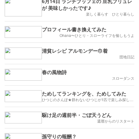
6月14日 ランチブッフェの 豆乳ブリュレ
が 美味しかったです♪
楽しく暮らす ひとり暮らし
プロフィール書き換えてみた
Ohana〜ひとり・スローライフを愉しもうよ
清貧レシピ アルモンデー巾着
団地日記
春の風物詩
スローダンス
ためしてランキングを、ためしてみた
ひつじのさんぽ★群れないひつじが1匹で楽しみ探して生きてゆく★
駆け足の週前半・ごぼ天うどん
還暦からのリスタート
孫守りの報酬？