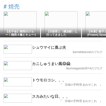
#
焼売
【女子会】焼売のジョ
【旦那君と〈横浜駅〉に
【冷凍】餃子
ー！焼売４種とキュート
行ってきました
[Frozen] Gyo
なソルベサワー！
★《OTTIMO Seafood
Shumai
Garden 横浜ルミネ店》
でランチ★≪プレバト才
シュウマイに喜ぶ夫
能アリ展≫】
kanrekibanzaiのブログ
カニしゅうまい風😋🤗
itsumoegaode3014のブログ
トウモロコシ、、、
『 宗雄の手料理 あれやこれ 』
スカみたいな日、、、
『 宗雄の手料理 あれやこれ 』