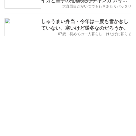
イカと里芋の煮物/焼売/チキンカツ/りん
ご～
大真面目だがいつでも行きあたりバッタリ
しゅうまい弁当・今年は一度も雪かきし
ていない。寒いけど暖冬なのだろうか。
67歳 初めての一人暮らし けなげに暮らそ