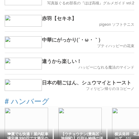
写真版ぐるめ部長の『ほぼ高槻』グルメガイド vol.2
赤羽【セキネ】
pigeon ソフトテニス
中華にがっかり(´・ω・｀)
プティハッピーの花束
違うから楽しい！
ハッピーになれる魔法のマインド
日本の朝ごはん、シュウマイとトースト
フィリピン帰りのヨコピーノ
#
ハンバーグ
🍽夏でも快適！屋内駐車
【ウチョウテン(豊島区・
横浜発祥 花
場完備 990円で大満足の
池袋駅)】行列も納得の洋
ーグ ^^/