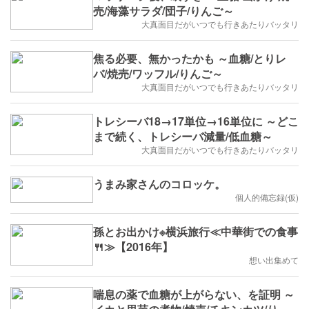
売/海藻サラダ/団子/りんご～
大真面目だがいつでも行きあたりバッタリ
焦る必要、無かったかも ～血糖/とりレ
バ/焼売/ワッフル/りんご～
大真面目だがいつでも行きあたりバッタリ
トレシーバ18→17単位→16単位に ～どこ
まで続く、トレシーバ減量/低血糖～
大真面目だがいつでも行きあたりバッタリ
うまみ家さんのコロッケ。
個人的備忘録(仮)
孫とお出かけ※横浜旅行≪中華街での食事
🍴≫【2016年】
想い出集めて
喘息の薬で血糖が上がらない、を証明 ～