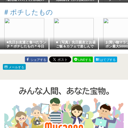
ハンバーグランチ（愛知
食店！黒毛和牛ハンバー
県名古屋市）
グとメンチカツ
#
ポチしたもの
■先日お友達と食べたラン
■（写真）先日親友とお昼
お買い物マラ
チ＊ポチしたもの＊今日
ご飯＆カフェで楽しんで
ポン最大5000円
の気になるものPICK
きました＊ポチしたもの
1:59まで】
UP■
＊今日の気になるもの
PICK UP■
シェアする
LINEする
はてブする
メールする