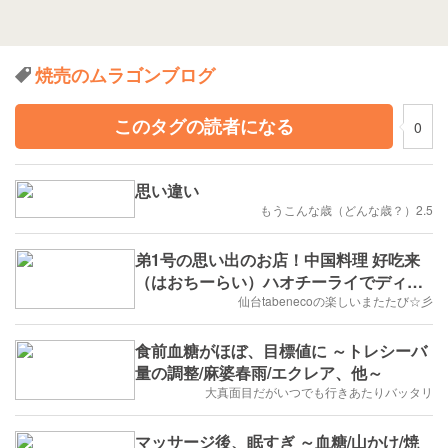
焼売のムラゴンブログ
このタグの読者になる
0
思い違い
もうこんな歳（どんな歳？）2.5
弟1号の思い出のお店！中国料理 好吃来
（はおちーらい）ハオチーライでディナ
ー食べてきたじょ(๑ÒωÓ๑)
仙台tabenecoの楽しいまたたび☆彡
食前血糖がほぼ、目標値に ～トレシーバ
量の調整/麻婆春雨/エクレア、他～
大真面目だがいつでも行きあたりバッタリ
マッサージ後、眠すぎ ～血糖/山かけ/焼