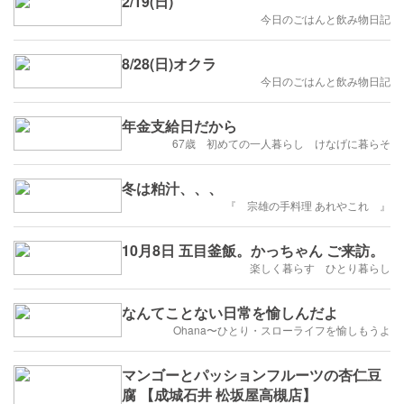
2/19(日)
今日のごはんと飲み物日記
8/28(日)オクラ
今日のごはんと飲み物日記
年金支給日だから
67歳 初めての一人暮らし けなげに暮らそ
冬は粕汁、、、
『 宗雄の手料理 あれやこれ 』
10月8日 五目釜飯。かっちゃん ご来訪。
楽しく暮らす ひとり暮らし
なんてことない日常を愉しんだよ
Ohana〜ひとり・スローライフを愉しもうよ
マンゴーとパッションフルーツの杏仁豆
腐 【成城石井 松坂屋高槻店】