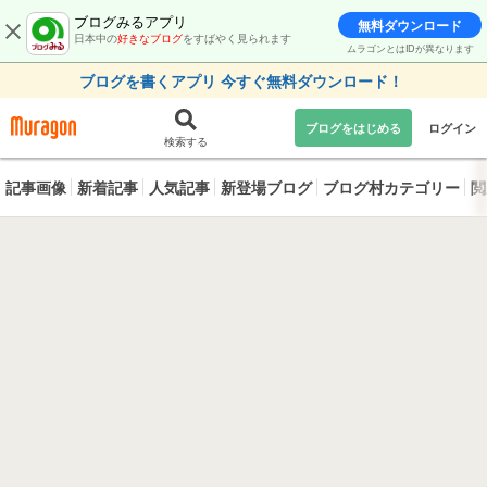
ブログみるアプリ
無料ダウンロード
日本中の
好きなブログ
をすばやく見られます
ムラゴンとはIDが異なります
ブログを書くアプリ 今すぐ無料ダウンロード！
ブログをはじめる
ログイン
検索する
記事画像
新着記事
人気記事
新登場ブログ
ブログ村カテゴリー
閲