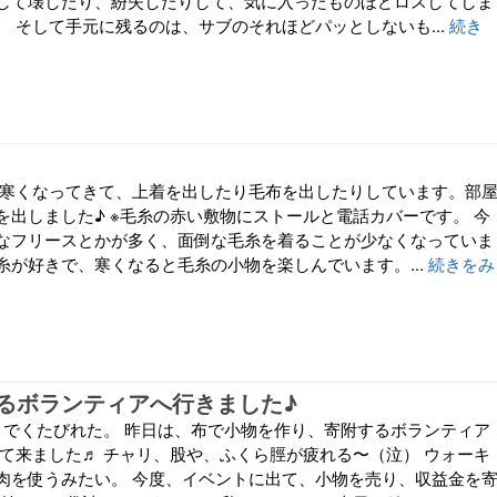
して壊したり、紛失したりして、気に入ったものほどロスしてしま
。 そして手元に残るのは、サブのそれほどパッとしないも...
続き
に寒くなってきて、上着を出したり毛布を出したりしています。部
を出しました♪ ※毛糸の赤い敷物にストールと電話カバーです。 今
なフリースとかが多く、面倒な毛糸を着ることが少なくなっていま
糸が好きで、寒くなると毛糸の小物を楽しんでいます。...
続きをみ
るボランティアへ行きました♪
トでくたびれた。 昨日は、布で小物を作り、寄附するボランティア
って来ました♬ チャリ、股や、ふくら脛が疲れる〜（泣） ウォーキ
肉を使うみたい。 今度、イベントに出て、小物を売り、収益金を