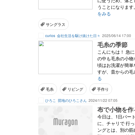
に使うため、落と
うことになります
をみる
サングラス
curios
会社生活を駆け抜けた日々
2025/06/14 17:00
毛糸の季節
こんにちは！ 急
の中も毛糸の小物
頃はお洗濯が簡単
すが、昔からの毛
る
毛糸
リビング
手作り
ひろこ
団地のひろこさん
2024/11/22 07:05
布で小物を作
今日は、1日パー
に、チャリで 行
ングとは、別の筋