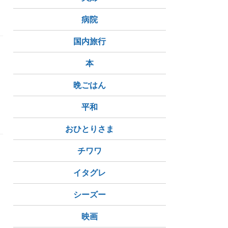
病院
国内旅行
本
た
晩ごはん
平和
おひとりさま
チワワ
イタグレ
シーズー
映画