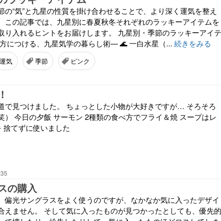
節の“気”と九星の性質を掛け合わせることで、より深く運気を整え
。この記事では、九星別に春夏秋冬それぞれのラッキーアイテムを
取り入れるヒントをお届けします。 九星別・季節のラッキーアイ
方につける、九星気学の暮らし術— 🌊 一白水星（...
続きをみる
運気
季節
ピンク
！
道で見つけました。 ちょっとした小物が大好きですが… そろそろ
） 今日の夕飯 サーモン 2種類の食べ方でフライ＆焼 スープはレ
を 捨てずに使いました
:35
スの購入
、偏光サングラスをよく使うのですが、なかなか気に入ったデザイ
合えません。 そして気に入ったものが見つかったとしても、優先