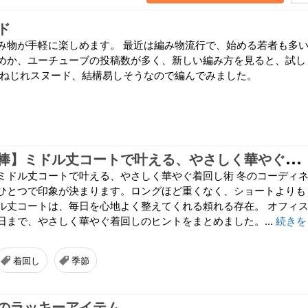
ド
み物が手軽に楽しめます。 最近は編み物流行で、始める若者も多
めか、ユーチューブの投稿数が多く、新しい編み方を見ると、試し
 ねじれスヌード、結構易しそうなので編んでみました。
【
冬の万能相棒】ミドル丈コートで叶える、やさしく華やぐ着回し術
ミドル丈コートで叶える、やさしく華やぐ着回し術 冬のコーディ
ひとつで印象が決まります。ロングほど重くなく、ショートよりも
ル丈コートは、毎日を心地よく整えてくれる頼れる存在。 オフィ
日まで、やさしく華やぐ着回しのヒントをまとめました。...
続きを
着回し
季節
のラッキーアイテム