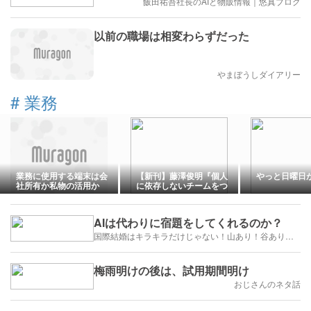
飯田祐吾社長のAIと物販情報｜悠真ブログ
以前の職場は相変わらずだった
やまぼうしダイアリー
#
業務
業務に使用する端末は会
【新刊】藤澤俊明『個人
やっと日曜日
社所有か私物の活用か
に依存しないチームをつ
くるトヨタの業務「標準
化」』
AIは代わりに宿題をしてくれるのか？
国際結婚はキラキラだけじゃない！山あり！谷あり！闇もある！？
梅雨明けの後は、試用期間明け
おじさんのネタ話