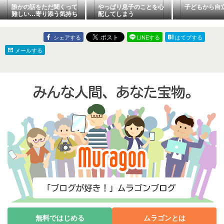
誰かの話をただ聞くって
やっぱり息子のことを心
子どもから自
難しい…寄り添う気持ち
配してしまう
がないと聞き流している
のと一緒になってしまう
から
シェアする
LINEする
はてブする
メールする
無料ではじめる
ムラゴンとは