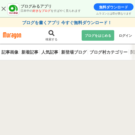
ブログみるアプリ
無料ダウンロード
日本中の
好きなブログ
をすばやく見られます
ムラゴンとはIDが異なります
ブログを書くアプリ 今すぐ無料ダウンロード！
ブログをはじめる
ログイン
検索する
記事画像
新着記事
人気記事
新登場ブログ
ブログ村カテゴリー
閲