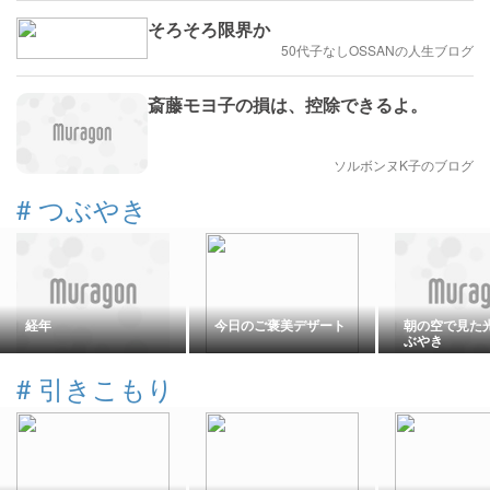
そろそろ限界か
50代子なしOSSANの人生ブログ
斎藤モヨ子の損は、控除できるよ。
ソルボンヌK子のブログ
#
つぶやき
経年
今日のご褒美デザート
朝の空で見た
ぶやき
#
引きこもり