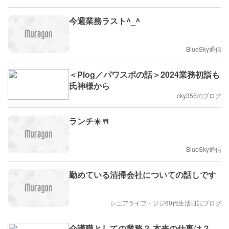
今週業務ラスト^_^
BlueSky通信
＜Plog／パワスポの話＞2024業務初詣も
氏神様から
cky355のブログ
ランチ☀️🍴
BlueSky通信
勤めている清掃会社についての話しです
シニアライフ・ジジ60代生活日記ブログ
介護職としての業務？ 本来の仕事は？