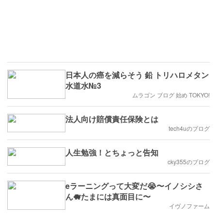
日本人の癌を減らそう 鉛 トリハロメタン
水道水№3
ムラゴン ブログ 始め TOKYO!
法人向け賠償責任保険とは
tech4uのブログ
人生勉強！とちょっと告知
cky355のブログ
eラーニングって大変だ😭〜イノシシさ
ん🐗たまには真面目に〜
イヴノファーム