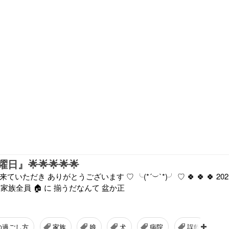
』🌟🌟🌟🌟🌟
だき ありがとうございます ♡ ╰⁠(⁠*⁠´⁠︶⁠`⁠*⁠)⁠╯ ♡ 🍀 🍀 🍀 202
日 家族全員 🏠 に 揃うだなんて 盆か正
の過ごし方
家族
娘
犬
病院
誤飲