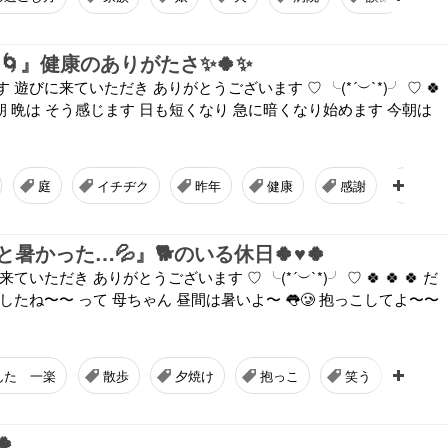
🌀』健康のありがたさ✨🍀✨
に来ていただき ありがとうございます ♡ ╰⁠(⁠*⁠´⁠︶⁠`⁠*⁠)⁠╯ ♡ 🍀
〜 朝 晩は そう感じます 日も短くなり 急に暗くなり始めます 今朝は
庭
イチヂク
昨年
健康
感謝
台風
暑かった…💦』🐕のいる休日🍀♥🍀
だき ありがとうございます ♡ ╰⁠(⁠*⁠´⁠︶⁠`⁠*⁠)⁠╯ ♡ 🍀 🍀 🍀 だ
したね〜〜 って 母ちゃん 昼間は暑いよ〜 👅🥲 抱っこしてよ〜〜
んた 一楽
散歩
夕焼け
抱っこ
笑う
あり
