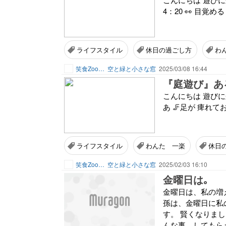
4：20 👀 目覚める 
ライフスタイル
休日の過ごし方
わ
笑食Zoo…
空と緑と小さな窓
2025/03/08 16:44
『庭遊び』あ
こんにちは 遊びに来て
あ 🦵足が 痺れてお
ライフスタイル
わんた 一楽
休日
笑食Zoo…
空と緑と小さな窓
2025/02/03 16:10
金曜日は｡
金曜日は、私の増
孫は、金曜日に私
す。 賢くなりま
んな事、してもらえ