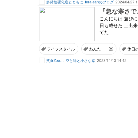
多発性硬化症とともに
tera-sanのブログ
2024/04/27 1
『急な寒さで…
こんにちは 遊びに来ていた
日も載せた 上出来写
てた
ライフスタイル
わんた 一楽
休日
笑食Zoo…
空と緑と小さな窓
2023/11/13 14:42