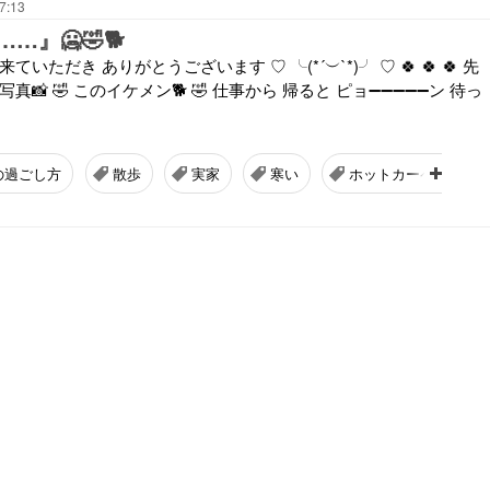
7:13
…』🥶🤣🐕
だき ありがとうございます ♡ ╰⁠(⁠*⁠´⁠︶⁠`⁠*⁠)⁠╯ ♡ 🍀 🍀 🍀 先
真📸 🤣 このイケメン🐕 🤣 仕事から 帰ると ピョ➖➖➖➖➖ン 待っ
の過ごし方
散歩
実家
寒い
ホットカーペット