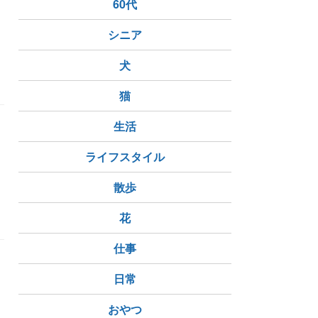
60代
シニア
犬
お出掛け
猫
生活
ライフスタイル
散歩
ことをやる
癒し
かわいい
花
仕事
。
日常
おやつ