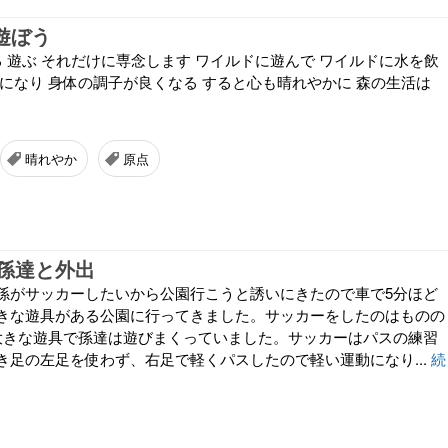
、遊ぼう
る 遊ぶ それだけに専念します ワイルドに遊んで ワイルドに水を飲
常になり 身体の調子が良くなる すると心も晴れやかに 森の生活は
晴れやか
原点
孫達と外出
孫がサッカーしたいから公園行こうと誘いにきたので車で5分ほど
きな遊具がある公園に行ってきました。サッカーをしたのはものの
大きな遊具で孫達は遊びまくっていました。サッカーはパスの練習
き足の左足を使わず、右足で軽くパスしたので軽い運動になり...
続