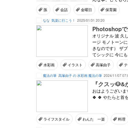
孫
会話
金曜日
保育園
なな
気楽に行こう！
2025/01/31 20:20
Photosh
オリジナル 波 
ージ モノトーンに
きなのです） ザ
てシックに 今にも
水彩画
イラスト
高塚由子
テ
魔法の筆
高塚由子 の 水彩画 魔法の筆
2024/11/07 07:
『クスッ🐶&
おはようございます 
🍀 🍀 やたらと
ライフスタイル
わんた 一楽
料理