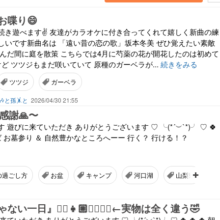
お喋り😄
続き遊べます✌️ 友達がカラオケに付き合ってくれて嬉しく新曲の練
しいです新曲名は 「遠い昔の恋の歌」坂本冬美 ぜひ覚えたい素敵
止んだ間に庭を散策 こちらでは4月に芍薬の花が開花したのは初めて
ど ツツジもまだ咲いていて 原種のガーベラが...
続きをみる
ツツジ
ガーベラ
🎶と孫🤸と
2026/04/30 21:55
〜感謝🙏〜
遊びに来ていただき ありがとうございます ♡ ╰(*´︶`*)╯ ♡ 🍀
えば お墓参り ＆ 自然豊かなところへーー 行く？ 行ける！？
の過ごし方
お盆
キャンプ
河口湖
山梨県
一日』👱‍♀️👧🏼👱‍♂️🙎‍♀️←実物は全く違う🤣
いただき ありがとうございます ♡ ╰(*´︶`*)╯ ♡ 🍀 🍀 🍀 朝