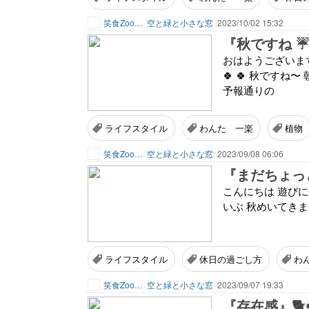
笑食Zoo…
空と緑と小さな窓
2023/10/02 15:32
『秋ですね ☔
おはようございます 遊び
🍀 🍀 秋ですね
予報通りの
ライフスタイル
わんた 一楽
植物
笑食Zoo…
空と緑と小さな窓
2023/09/08 06:06
『まだちょっと
こんにちは 遊びに来ていた
いぶ 秋めいてきま
ライフスタイル
休日の過ごし方
わ
笑食Zoo…
空と緑と小さな窓
2023/09/07 19:33
『存在感』🐕