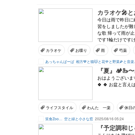
カラオケ🎤と
今日は雨で昨日に
習をしましたが難
な歌 帰って雨が
です1輪だけですけ
カラオケ
お喋り
雨
芍薬
あっちゃんばーば
相方💙と猫🐱と花🌹と野菜🌽と音楽
『夏』🏕️🦢
おはようございます 
🍀 🍀 お盆と言
ライフスタイル
わんた 一楽
休日
笑食Zoo…
空と緑と小さな窓
2025/08/16 05:24
『予定調和じゃない
こんにちは 遊びに来て