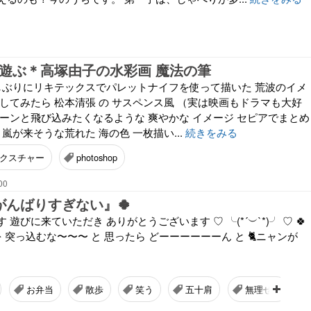
opで遊ぶ＊高塚由子の水彩画 魔法の筆
久しぶりにリキテックスでパレットナイフを使って描いた 荒波のイメ
してみたら 松本清張 の サスペンス風 （実は映画もドラマも大好
ブーンと飛び込みたくなるような 爽やかな イメージ セピアでまとめ
 嵐が来そうな荒れた 海の色 一枚描い...
続きをみる
クスチャー
photoshop
00
がんばりすぎない』🍀
遊びに来ていただき ありがとうございます ♡ ╰(*´︶`*)╯ ♡ 🍀
首を 突っ込むな〜〜〜 と 思ったら どーーーーーーん と 🐈ニャンが
お弁当
散歩
笑う
五十肩
無理せず