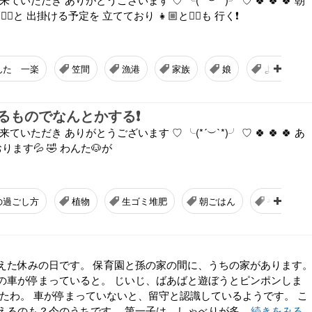
👱‍♀️と 出掛ける予定を 立てており 👧🏼と👱‍♂️も 行く❗
んた 一楽
笠間
漁港
家族
娘
よい一日
るものでなんとかする❗️
いただき ありがとうございます ♡ ╰(*´︶`*)╯ ♡ 🍀 🍀 🍀 あ
ります💦 🤣 わんた🐶が
の過ごし方
植物
生ゴミ堆肥
朝ごはん
やりたい
えた休みの日です。 保育園と孫の家の間に、うちの家があります
の車が停まっていると。 じいじ、ばあばと遊ぼうとピンポンしま
したわ。 車が停まっていないと、留守と認識しているようです。 こ
るのも？今のうちです。 第一子は、しゃべりが多...
続きをみる