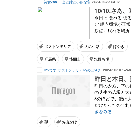
笑食Zoo…
空と緑と小さな窓
2024/10/23 04:12
10/10.さあ
今日は 食べる 寝
む 腸内環境が正
原点に戻れる場所
ボストンテリア
犬の生活
ぼやき
群馬県
浅間山
浅間牧場
IVYです
ボストンテリアIvyのぼやき
2024/10/10 14:48
昨日と本日、
昨日の夕方、下の
の芝生の広場と大
5分ほどで、後は
だけだったので利
きをみる
孫
お出かけ