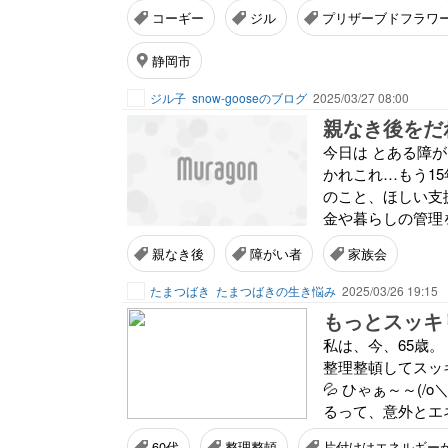
コーギー
ジル
プリザーブドフラワ
静岡市
ジル子
snow-gooseのブログ
2025/03/27 08:00
親なき後をだ
今日は とある障
かれこれ…もう1
のこと、ほしい支
金や暮らしの管理を
親なき後
障がい者
家族会
たまつばき
たまつばきの生き悩み
2025/03/26 19:15
もっとスッキ
私は、今、65歳。
整理整頓してスッ
💦 ひゃぁ～～(
るって、意外とエ
60代
整理整頓
片付けはエネルギー