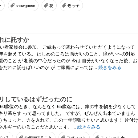
ー
snowgoose
花
甥っ子
れに託すか
がい者家族会に参加。 ご縁あって関わらせていただくようになって
5年を超えている。 はじめのころは 障がいのこと、障がいへの対応
援のこと が 相談の中心だったのが 今は 自分がいなくなった後、お
だれに託せばいいのか が ご家庭によっては...
続きをみる
リしているはずだったのに
 60歳位のとき、なんとなく 65歳迄には、家の中を物を少なくして
キリ暮らす って思ってました。 ですが、ぜんぜん出来ていません
/o＼) ちょっと、力を入れて、この一年頑張りたいと思います！ 片付
ネルギーのいることだと思います。...
続きをみる
がいる
今年頑張ること
ヨガマット
ストレッチ