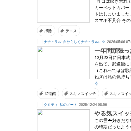
. 昨日は吹き荒
カーペットカバー
トはしまいました
スマホ不具合 その
掃除
テニス
ナチュラル
自分らしくナチュラルに☆
2026/05/06 07
一年間頑張っ
12月22日に日
を出て、武道館に
（これってほぼ歌
ねぎは私の気持ちそ
る
武道館
スキマスイッチ
スキマスイッチ 
クミティ
私のノート
2025/12/24 08:56
やる気スイッ
この雲☁️好きだな
の時期だったような