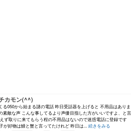
カモン(^^)
くる050から始まる謎の電話 昨日受話器を上げると 不用品はありま
の素敵な声 こんな事してるより声優目指した方がいいですよ、と
あえず取りに来てもらう程の不用品はないので迷惑電話に登録です
甥っ子が好物は鰻と蟹と言ってたけれど 昨日は...
続きをみる