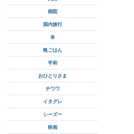
病院
国内旅行
り
本
晩ごはん
平和
おひとりさま
チワワ
イタグレ
シーズー
映画