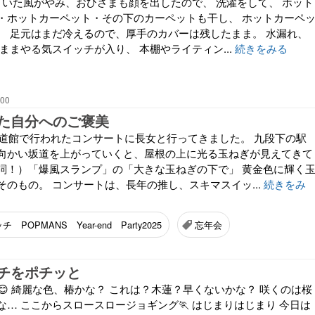
れていた風がやみ、おひさまも顔を出したので、 洗濯をして、 ホット
・ホットカーペット・その下のカーペットも干し、 ホットカーペ
。 足元はまだ冷えるので、厚手のカバーは残したまま。 水漏れ、
ままやる気スイッチが入り、 本棚やライティン...
続きをみる
:00
た自分へのご褒美
本武道館で行われたコンサートに長女と行ってきました。 九段下の駅
向かい坂道を上がっていくと、屋根の上に光る玉ねぎが見えてきて
詞！）「爆風スランプ」の「大きな玉ねぎの下で」 黄金色に輝く
のもの。 コンサートは、長年の推し、スキマスイッ...
続きをみ
POPMANS Year-end Party2025
忘年会
チをポチッと
😊 綺麗な色、椿かな？ これは？木蓮？早くないかな？ 咲くのは桜
… ここからスロースロージョギング🏃 はじまりはじまり 今日は