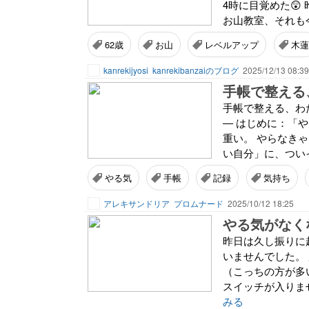
4時に目覚めた😲
お山教室、それも
62歳
お山
レベルアップ
木蓮
kanrekijyosi
kanrekibanzaiのブログ
2025/12/13 08:39
手帳で整える
手帳で整える、わ
― はじめに：「
重い。 やらなき
い自分」に、ついイ
やる気
手帳
記録
気持ち
アレキサンドリア
プロムナード
2025/10/12 18:25
やる気がなく
昨日は久し振りに
いませんでした。
（こっちの方が多
スイッチが入りま
みる