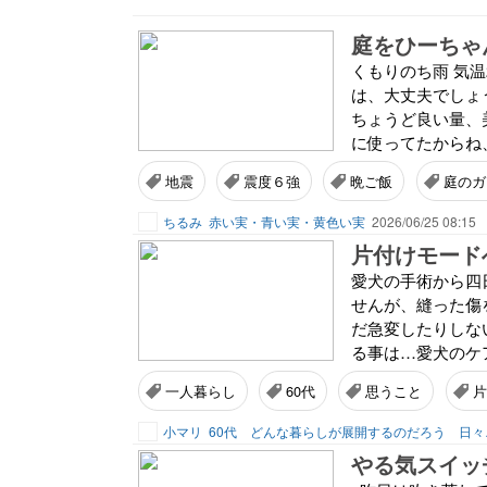
庭をひーちゃ
くもりのち雨 気温
は、大丈夫でしょ
ちょうど良い量、
に使ってたからね、
地震
震度６強
晩ご飯
庭のガ
ちるみ
赤い実・青い実・黄色い実
2026/06/25 08:15
片付けモード
愛犬の手術から四
せんが、縫った傷
だ急変したりしない
る事は…愛犬のケア
一人暮らし
60代
思うこと
片
小マリ
60代 どん
やる気スイッチ