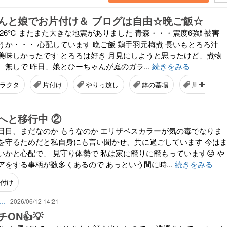
んと娘でお片付け＆ ブログは自由☆晩ご飯☆
26℃ またまた大きな地震がありました 青森・・・震度6強❗ 被害
うか・・・ 心配しています 晩ご飯 鶏手羽元梅煮 長いもとろろ汁
美味しかったです とろろは好き 月見にしようと思ったけど、煮物
無しで 昨日、娘とひーちゃんが庭のガラ...
続きをみる
ラクタ
片付け
やりっ放し
鉢の墓場
馬鹿正直
へと移行中 ②
日目、まだなのか もうなのか エリザベスカラーが気の毒でなりま
を守るためだと私自身にも言い聞かせ、共に過ごしています 今は
かと心配で、 見守り体勢で 私は家に籠りに籠もっています😑 や
をする事柄が数多くあるので あっという間に時...
続きをみる
付け
な暮らしが展開するのだろう 日々の生活を楽しむように歩みたい
2026/06/12 14:21
ON👍💡