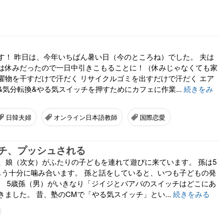
す！ 昨日は、今年いちばん暑い日（今のところね）でした。 夫は
は休みだったので一日中引きこもることに！（休みじゃなくても家
洗濯物を干すだけで汗だく リサイクルゴミを出すだけで汗だく エア
&気分転換&やる気スイッチを押すためにカフェに作業...
続きをみ
日韓夫婦
オンライン日本語教師
国際恋愛
チ、プッシュされる
で、娘（次女）がふたりの子どもを連れて遊びに来ています。 孫は5
もう十分に噛み合います。 孫と話をしていると、いつも子どもの発
。 5歳孫（男）がいきなり「ジイジとバアバのスイッチはどこにあ
ました。 昔、塾のCMで「やる気スイッチ」とい...
続きをみる