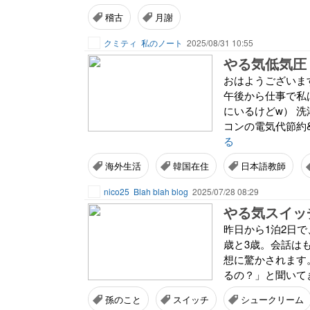
稽古
月謝
クミティ
私のノート
2025/08/31 10:55
やる気低気圧
おはようございま
午後から仕事で私
にいるけどw） 
コンの電気代節約
る
海外生活
韓国在住
日本語教師
nico25
Blah blah blog
2025/07/28 08:29
やる気スイッ
昨日から1泊2日
歳と3歳。会話は
想に驚かされます
るの？」と聞いてき
孫のこと
スイッチ
シュークリーム