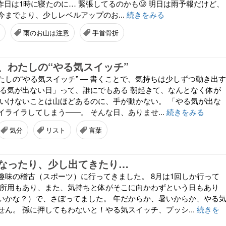
 昨日は1時に寝たのに… 緊張してるのかも🥲 明日は雨予報だけど、
今までより、少しレベルアップのお...
続きをみる
雨のお山は注意
手首骨折
、わたしの“やる気スイッチ”
たしの“やる気スイッチ” ― 書くことで、気持ちは少しずつ動き出す
やる気が出ない日」って、誰にでもある 朝起きて、なんとなく体が
ゃいけないことは山ほどあるのに、手が動かない。 「やる気が出な
ライラしてしまう――。 そんな日、ありませ...
続きをみる
気分
リスト
言葉
なったり、少し出てきたり…
趣味の稽古（スポーツ）に行ってきました。 8月は1回しか行って
 所用もあり、また、気持ちと体がそこに向かわずという日もあり
いかな？）で、さぼってました。 年だからか、暑いからか、やる
せん。 孫に押してもわないと！やる気スイッチ、プッシ...
続きを