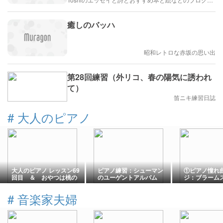
癒しのバッハ
昭和レトロな赤坂の思い出
第28回練習（外リコ、春の陽気に誘われ
て）
笛ニキ練習日誌
#
大人のピアノ
大人のピアノ レッスン69
ピアノ練習：シューマン
①ピアノ憧れ
回目 ＆ おやつは桃の
のユーゲントアルバム
ジ：ブラームス
スイーツ
#
音楽家夫婦