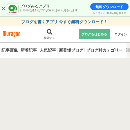
ブログみるアプリ
無料ダウンロード
日本中の
好きなブログ
をすばやく見られます
ムラゴンとはIDが異なります
ブログを書くアプリ 今すぐ無料ダウンロード！
ブログをはじめる
ログイン
検索する
記事画像
新着記事
人気記事
新登場ブログ
ブログ村カテゴリー
閲