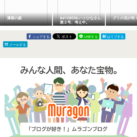
薄紫の庭
&#128038;ハトひなさん
グミの花が咲
第２号、考え中。
シェアする
LINEする
はてブする
メールする