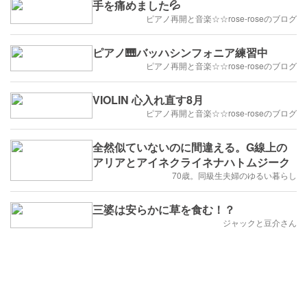
手を痛めました💦
ピアノ再開と音楽☆☆rose-roseのブログ
ピアノ🎹バッハシンフォニア練習中
ピアノ再開と音楽☆☆rose-roseのブログ
VIOLIN 心入れ直す8月
ピアノ再開と音楽☆☆rose-roseのブログ
全然似ていないのに間違える。G線上の
アリアとアイネクライネナハトムジーク
70歳。同級生夫婦のゆるい暮らし
三婆は安らかに草を食む！？
ジャックと豆介さん