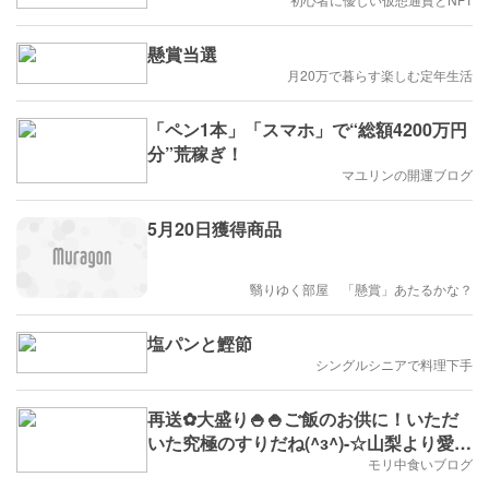
懸賞当選
月20万で暮らす楽しむ定年生活
「ペン1本」「スマホ」で“総額4200万円
分”荒稼ぎ！
マユリンの開運ブログ
5月20日獲得商品
翳りゆく部屋 「懸賞」あたるかな？
塩パンと鰹節
シングルシニアで料理下手
再送✿大盛り🍚🍚ご飯のお供に！いただ
いた究極のすりだね(^з^)-☆山梨より愛を
込めて
モリ中食いブログ