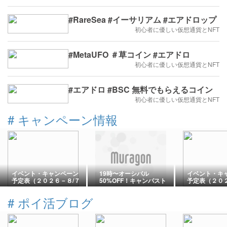
#RareSea #イーサリアム #エアドロップ
初心者に優しい仮想通貨とNFT
#MetaUFO ＃草コイン #エアドロ
初心者に優しい仮想通貨とNFT
#エアドロ #BSC 無料でもらえるコイン
初心者に優しい仮想通貨とNFT
#
キャンペーン情報
イベント・キャンペーン
19時〜オーシバル
イベント・キ
予定表（２０２６－８/７
50%OFF！キャンパスト
予定表（２０２
更新）
ートバック
更新）
#
ポイ活ブログ