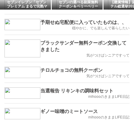
セブンイレブン「セブン
セブンの選べる副菜無料
【懸賞情報】
プレミアム まるで完熟マ
クーポン＆ベリーベリー
テル総選挙20
ンゴー無料券ほか合計10
ヨーグルトスムージー
ーポン当たる
枚」など毎日各コース7
名、7のつく日は各77名
予期せぬ宅配便に入っていたものは、、
に当たる！(26/8/31まで)
穏やかに、でも楽しんで暮らしたい
ブラックサンダー無料クーポン交換して
きました
気がつけばシニアですって
チロルチョコの無料クーポン
気がつけばシニアですって
当選報告 リキンキの調味料セット
mihoooのきままLIFE日記
ギノー味噌のミートソース
mihoooのきままLIFE日記