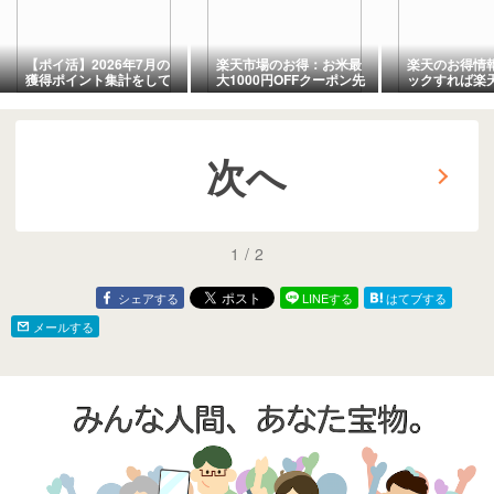
【ポイ活】2026年7月の
楽天市場のお得：お米最
楽天のお得情
獲得ポイント集計をして
大1000円OFFクーポン先
ックすれば楽
みました❣<PR>
着（～７/26 1：59ま
もらえます！
で）
次へ
1
/
2
シェアする
LINEする
はてブする
メールする