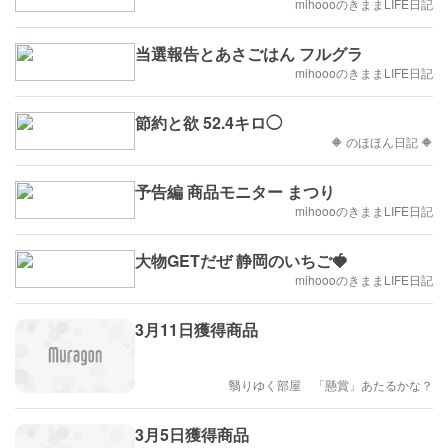
mihoooのきままLIFE日記
当選報告とあさごはん フルグラ
mihoooのきままLIFE日記
節約と欲 52.4キロ◯
🔶 のほほん日記 🔶
予告編 商品モニター まつり
mihoooのきままLIFE日記
大物GETだぜ 静岡のいちご🍓
mihoooのきままLIFE日記
3月11日獲得商品
翳りゆく部屋 「懸賞」あたるかな？
3月5日獲得商品