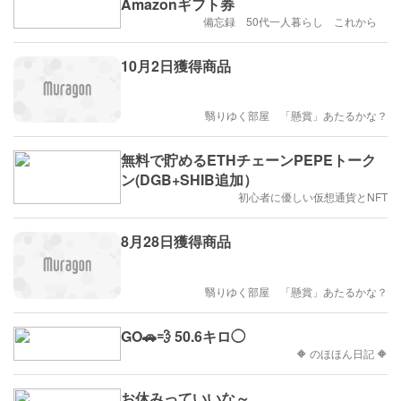
Amazonギフト券
備忘録 50代一人暮らし これから
10月2日獲得商品
翳りゆく部屋 「懸賞」あたるかな？
無料で貯めるETHチェーンPEPEトーク
ン(DGB+SHIB追加）
初心者に優しい仮想通貨とNFT
8月28日獲得商品
翳りゆく部屋 「懸賞」あたるかな？
GO🚗💨 50.6キロ◯
🔶 のほほん日記 🔶
お休みっていいな～