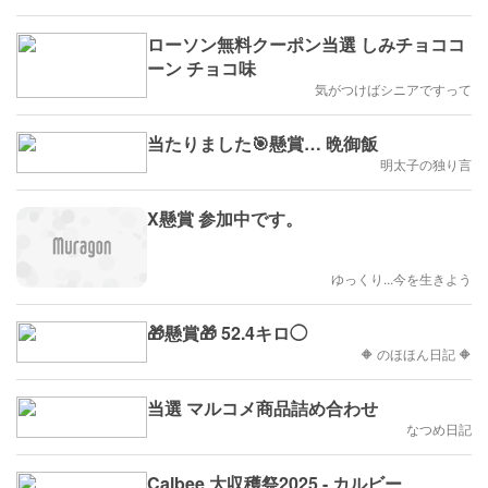
ローソン無料クーポン当選 しみチョココ
ーン チョコ味
気がつけばシニアですって
当たりました🎯懸賞… 晩御飯
明太子の独り言
X懸賞 参加中です。
ゆっくり...今を生きよう
🎁懸賞🎁 52.4キロ◯
🔶 のほほん日記 🔶
当選 マルコメ商品詰め合わせ
なつめ日記
Calbee 大収穫祭2025 - カルビー