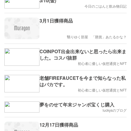
3/10(金)
今日のごはんと飲み物日記
3月1日獲得商品
翳りゆく部屋 「懸賞」あたるかな？
COINPOT出金出来ないと思ったら出来ま
した。コスパ抜群
初心者に優しい仮想通貨とNFT
老舗FIREFAUCETを今まで知らなった私
はバカです。
初心者に優しい仮想通貨とNFT
夢をのせて年末ジャンボ宝くじ購入
luckysのブログ
12月17日獲得商品