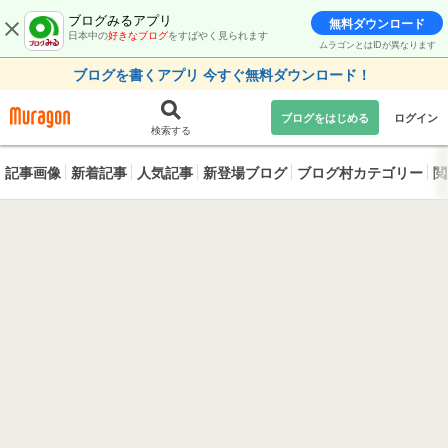
ブログみるアプリ
無料ダウンロード
日本中の
好きなブログ
をすばやく見られます
ムラゴンとはIDが異なります
ブログを書くアプリ 今すぐ無料ダウンロード！
ブログをはじめる
ログイン
検索する
記事画像
新着記事
人気記事
新登場ブログ
ブログ村カテゴリー
閲