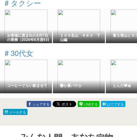
#
タクシー
お客様に恵まれた8月7日
１００名山 ＃８３ 下
富士登山とタ
の乗務（2026年8月度6日
山編
目）
#
30代女
コーヒーぐらい飲ませて
鬱か夏バテか
とんだ華金
シェアする
LINEする
はてブする
メールする