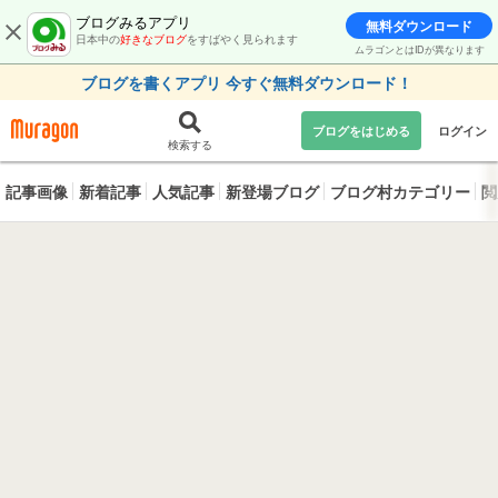
ブログみるアプリ
無料ダウンロード
日本中の
好きなブログ
をすばやく見られます
ムラゴンとはIDが異なります
ブログを書くアプリ 今すぐ無料ダウンロード！
ブログをはじめる
ログイン
検索する
記事画像
新着記事
人気記事
新登場ブログ
ブログ村カテゴリー
閲