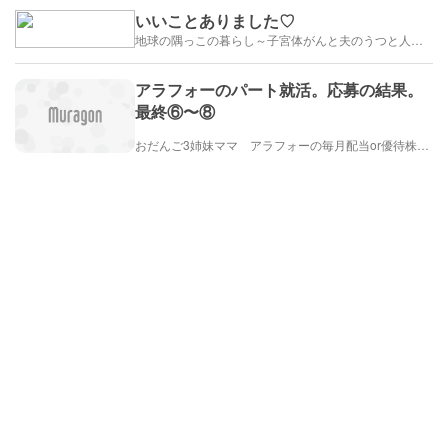
いいことありました♡
地球の隅っこの暮らし～子宮体がんと夫のうつと人生のかたち
アラフォーのパート就活。応募の結果。
最終⑥〜⑧
おだんご3姉妹ママ アラフォーの毎月配当or優待株ライフ