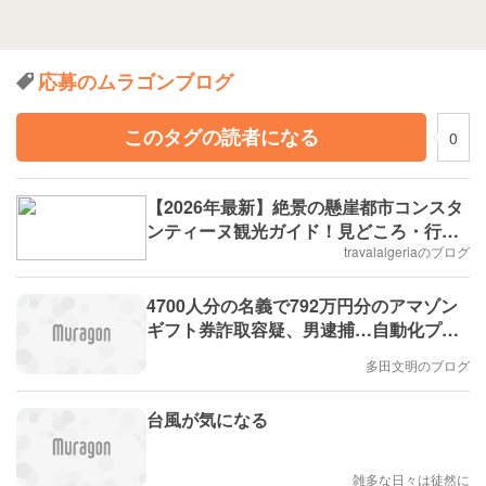
応募のムラゴンブログ
このタグの読者になる
0
【2026年最新】絶景の懸崖都市コンスタ
ンティーヌ観光ガイド！見どころ・行き
方・おすすめスポットまとめ
travalalgeriaのブログ
4700人分の名義で792万円分のアマゾン
ギフト券詐取容疑、男逮捕…自動化プロ
グラム自作し応募（読売新聞）にコメン
多田文明のブログ
トしました。
台風が気になる
雑多な日々は徒然に