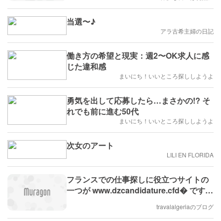
当選〜♪
アラ古希主婦の日記
働き方の希望と現実：週2〜OK求人に感
じた違和感
まいにち！いいところ探ししようよ
勇気を出して応募したら…まさかの!? そ
れでも前に進む50代
まいにち！いいところ探ししようよ
次女のアート
LILI EN FLORIDA
フランスでの仕事探しに役立つサイトの
一つが www.dzcandidature.cfd� です。
このサイトは、フランスで働きたい人向
travalalgeriaのブログ
けに応募サポートを提供しています。