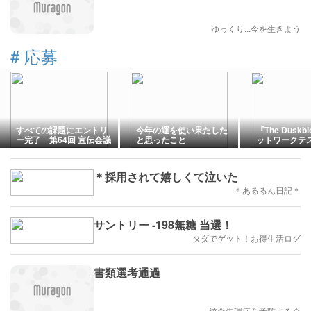
ゆっくり...今を生きよう
#
応募
すべての課題にエントリ
今年の運を使い果たした
『The Duskb
ー完了 第64回 宣伝会議
と思ったこと
ットワークテ
賞
応募受付開始
ジ手順」
＊採用されて嬉しくて泣いた
＊あるるん日記＊
サントリー -198無糖 当選！
タダでゲット！お得生活ログ
書類選考通過
統合失調症を予防する会