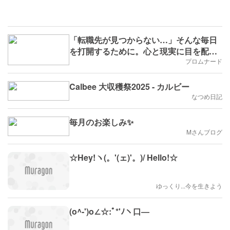
「転職先が見つからない…」そんな毎日
を打開するために。心と現実に目を配
る、やさしい転職術
プロムナード
Calbee 大収穫祭2025 - カルビー
なつめ日記
毎月のお楽しみ✨
Mさんブログ
☆Hey!ヽ(。'(ェ)'。)/ Hello!☆
ゆっくり...今を生きよう
(o^-')o∠☆:ﾟ*'ﾉヽ口―