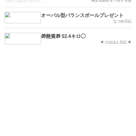
オーバル型バランスボールプレゼント
なつめ日記
🎁懸賞🎁 52.4キロ◯
🔶 のほほん日記 🔶