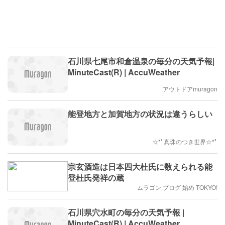
石川県七尾市和倉温泉の毎分の天気予報|
MinuteCast(R) | AccuWeather
アウトドアmuragon
能登地方と加賀地方の状況は違うらしい
☆*ﾟ真珠のつき世界☆*ﾟ
宗玄酒造は日本四大杜氏に数えられる能
登杜氏発祥の蔵
ムラゴン ブログ 始め TOKYO!
石川県穴水町の毎分の天気予報 |
MinuteCast(R) | AccuWeather