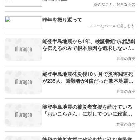
好きなこと、好きなもの
昨年を振り返って
スローなペースで楽しもう!
能登半島地震から1年、検証番組では悲劇
を伝えるのみで根本原因を追求しない /
能登の被災地放棄には原発利権の影 / 異
世界の真実
常な嫌がらせに屈しない「おいこらちゃ
ん」を応援する
能登半島地震発災後10ヶ月で災害関連死
が235人、避難者が4倍だった熊本地震の
222人を超える異常な多さ / 山本太郎議員
世界の真実
による介護分野の被災地レポート 〜 人材
が結集できる住環境整備が急務
能登半島地震の被災者支援を続けている
「おいこらさん」に対してついに殺害の
脅迫が始まった / 行政や警察が被災者支
世界の真実
援を肯定しているならば犯人を徹底追求
すべき
能登の被災支援に政治を持ち込む自民党