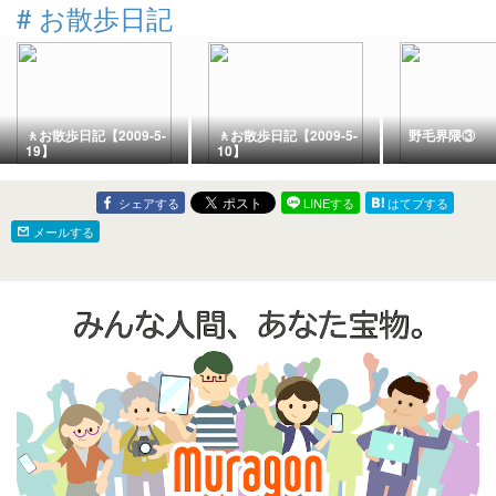
#
お散歩日記
🚶お散歩日記【2009-5-
🚶お散歩日記【2009-5-
野毛界隈③
19】
10】
シェアする
LINEする
はてブする
メールする