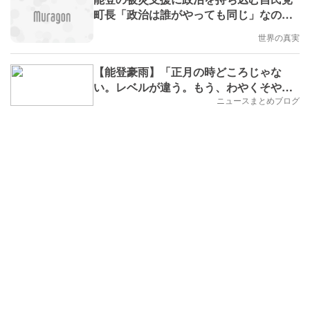
町長「政治は誰がやっても同じ」なのか /
「DSAT災害洗濯支援チーム」の馳知事
世界の真実
への提案、選挙の今「みんなが楽になる
方法」を受け止める候補者はいるのか
【能登豪雨】「正月の時どころじゃな
い。レベルが違う。もう、わやくそや」
濁流に土砂崩落、住民ら眠れぬ夜石川
ニュースまとめブログ