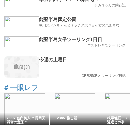
チカちゃんの釣行記
能登半島国定公園
秋田犬ドンちゃんとミックス犬ジョイ君の気ままな旅日記
能登半島女子ツーリング1日目
エストレヤでツーリング
今週の土曜日
CBR250Rとツーリング日記
#
一眼レフ
2336. 色白美人 ＊長岡天
2335. 推し活
根岸地区 ７
満宮の蓮①＊
返還との事