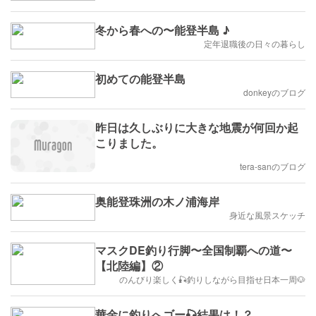
冬から春への〜能登半島 ♪
定年退職後の日々の暮らし
初めての能登半島
donkeyのブログ
昨日は久しぶりに大きな地震が何回か起
こりました。
tera-sanのブログ
奥能登珠洲の木ノ浦海岸
身近な風景スケッチ
マスクDE釣り行脚〜全国制覇への道〜
【北陸編】②
のんびり楽しく🎣釣りしながら目指せ日本一周🐶
華金に釣りへゴー🎣結果は！？