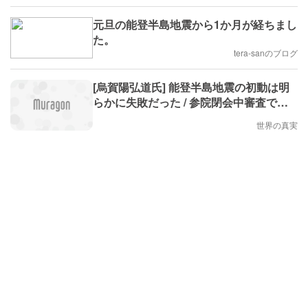
元旦の能登半島地震から1か月が経ちまし
た。
tera-sanのブログ
[烏賀陽弘道氏] 能登半島地震の初動は明
らかに失敗だった / 参院閉会中審査で岸
田首相の「やってるフリ」を鮮やかに暴
世界の真実
いた山本太郎議員、このまま岸田政権が
続けば、秋田豪雨に続き能登半島の被災
者も打ち捨てられる