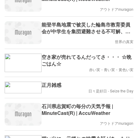
アウトドアmuragon
能登半島地震で被災した輪島市教育委員
会が中学生を集団避難させる不可解、な
ぜ家族の元で学習できる環境を整えない
世界の真実
のか？ / マウイ島ラハイナでの2000人以
上の子供たちが行方不明になった事件は
空き家が売れてるんだってさ・・・ ☆晩
まだ未解決
ごはん☆
赤い実・青い実・黄色い実
正月雑感
日々是好日 - Seize the Day
石川県志賀町の毎分の天気予報 |
MinuteCast(R) | AccuWeather
アウトドアmuragon