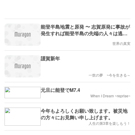
能登半島地震と原発 〜 志賀原発に事故が
発生すれば能登半島の先端の人々は逃げ
られない / 老朽原発の対応年数を60年に
世界の真実
延ばすと「資産に勘定され黒字化」喜ぶ
のは投資家だけ
謹賀新年
一炊の夢 ~今を生きる～
元旦に能登でM7.4
When I Dream ~reprise~
今年もよろしくお願い致します。被災地
の方々にお見舞い申し上げます。
人生の第3章を楽しもう！