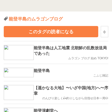
能登半島のムラゴンブログ
このタグの読者になる
0
能登半島は人工地震 北朝鮮の乱数放送局
であった
ムラゴン ブログ 始め TOKYO!
能登半島
こふじ雑記
【遥かなる大地】〜いざ中国(地方)へ〜序
章
のんびり楽しく🎣釣りしながら目指せ日本一周🐶
能登演劇堂へ