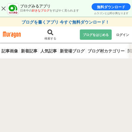
ブログみるアプリ
無料ダウンロード
日本中の
好きなブログ
をすばやく見られます
ムラゴンとはIDが異なります
ブログを書くアプリ 今すぐ無料ダウンロード！
ブログをはじめる
ログイン
検索する
記事画像
新着記事
人気記事
新登場ブログ
ブログ村カテゴリー
閲