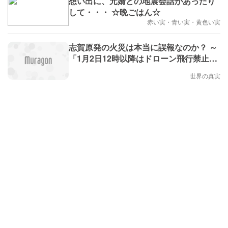
想い出に、元婿との地震会話があったり
して・・・ ☆晩ごはん☆
赤い実・青い実・黄色い実
志賀原発の火災は本当に誤報なのか？ ～
「1月2日12時以降はドローン飛行禁止。
国土地理院はちょうど志賀原発のところ
世界の真実
だけ雲がかかった写真を切り張り。」 ／
岸田首相が「原発情報を出さない」理由