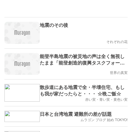
地震のその後
それぞれの花
能登半島地震の被災地の声は全く無視し
たまま「能登創造的復興タスクフォー
ス」を発表した岸田首相 / 石川県民から
世界の真実
東京都民へ「能登半島地震を経験して知
事選の大切さを改めて実感しました」
散歩道にある地震で全・半壊住宅、もし
も我が家だったらと・・・ ☆晩ご飯☆
赤い実・青い実・黄色い実
日本と台湾地震 避難所の差が話題
ムラゴン ブログ 始め TOKYO!