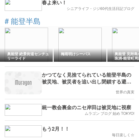
春よ来い！
シニアライフ・ジジ60代生活日記ブログ
#
能登半島
奥能登 絶景街道センチュ
梅雨明けシーバス
奥能登 見附島
リーライド
珠洲-能登町
ング
かつてなく見捨てられている能登半島の
被災地、被災者を追い出し閉鎖する避難
所、打ち切られる行政支援 / 自衛隊の給
世界の真実
食支援を確約させた気迫の山本太郎議員
統一教会裏金のニセ岸田は被災地に視察
ムラゴン ブログ 始め TOKYO!
もう2月！！
毎日楽しく☆