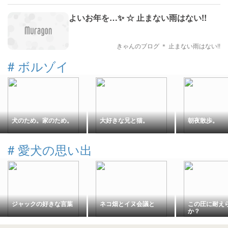
よいお年を…✨ ☆ 止まない雨はない!!
きゃんのブログ ＊ 止まない雨はない!!
#
ボルゾイ
犬のため。家のため。
大好きな兄と猫。
朝夜散歩。
#
愛犬の思い出
ジャックの好きな言葉
ネコ畑とイヌ会議と
この圧に耐え
か？