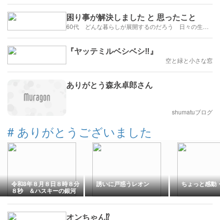
困り事が解決しました と 思ったこと
60代 どんな暮らしが展開するのだろう 日々の生活を楽しむように歩みたい
『ヤッテミルベシベシ‼️』
空と緑と小さな窓
ありがとう森永卓郎さん
shumatuブログ
#
ありがとうございました
令和8年８月８日８時８分
誘いに戸惑うレオン
ちょっと感動・
８秒 ＆ハスキーの銀河
君
オンちゃん⁉︎