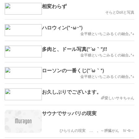
相変わらず
そらとDollと写真
ハロウィン(*･ω･*)
金平糖といちごみるくの融合｡*+
多肉と、ドール写真(*´ω｀*)!!
金平糖といちごみるくの融合｡*+
ローソンの一番くじ(*´ω｀*)
金平糖といちごみるくの融合｡*+
お久しぶりでございます。
🌈愛しいサキちゃん
サウナでサッパリの現実
ひらりんの現実 … 。～膵臓がん Ⅳｰb～