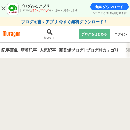
ブログみるアプリ
無料ダウンロード
日本中の
好きなブログ
をすばやく見られます
ムラゴンとはIDが異なります
ブログを書くアプリ 今すぐ無料ダウンロード！
ブログをはじめる
ログイン
検索する
記事画像
新着記事
人気記事
新登場ブログ
ブログ村カテゴリー
閲