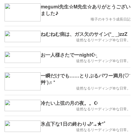
megumi先生☆M先生☆ありがとうござい
ました♪
唯子のキラキラ成長日記
ねむねむ病は、ガス欠のサイン(*_ _)zzZ
徒然なるリーディング🔯な日常。
お一人様さたでーnight☪·̩͙
徒然なるリーディング🔯な日常。
一瞬だけでも……とりぷるパワー満月(♡ˊ
艸ˋ)♬*
徒然なるリーディング🔯な日常。
冷たい上弦の月の夜。。☪︎
徒然なるリーディング🔯な日常。
氷点下な1日の終わり🌙*.｡★*ﾟ
徒然なるリーディング🔯な日常。