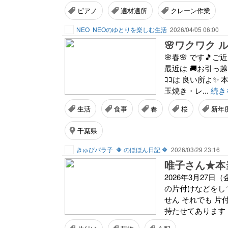
ピアノ
適材適所
クレーン作業
NEO
NEOのゆとりを楽しむ生活
2026/04/05 06:00
🌸ワクワク ル
🌸春🌸 です🎵
最近は 🚚お引っ越
ｺｺは 良い所よ✨ 
玉焼き・レ...
続き
生活
食事
春
桜
新年
千葉県
きゅぴパラ子
🔶 のほほん日記 🔶
2026/03/29 23:16
唯子さん★本
2026年3月27
の片付けなどをして
せん それでも 
持たせてあります 