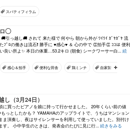
スパティフィラム
キロ◯
 🚚引っ越し🚚 されて 来た様で 何やら 朝から外が ﾜｲﾜｲ ｶﾞﾔｶﾞﾔ 流
したﾌﾟﾛの働きは流石❗ 勝手に ♥️感心♥️ ＆ 心の中で 👏拍手👏 ｺｺは 便
良い所よ✨ 本日の体重…53.2キロ (朝食) シークワーサー白...
続
感心＆拍手
便利な田舎
鶏ミンチ
自家製チキンナ
越し（3月24日）
頃に買ったピアノを娘に持って行かせました。 20年くらい前の値
やもっとしたかも？ YAMAHAのアップライトで、うちはマンション
まま演奏し、夜はサイレンサーを利用して使っていました。別付け
す。 小中学生のときは、発表会のたびに見に行...
続きをみる