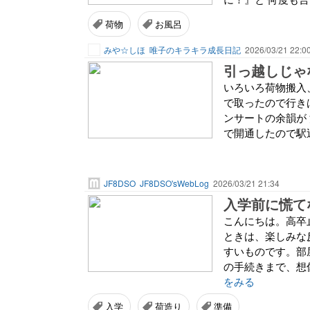
荷物
お風呂
みや☆しほ
唯子のキラキラ成長日記
2026/03/21 22:0
引っ越しじゃ
いろいろ荷物搬入
で取ったので行き
ンサートの余韻が
で開通したので駅近
JF8DSO
JF8DSO'sWebLog
2026/03/21 21:34
入学前に慌て
こんにちは。高卒
ときは、楽しみな
すいものです。部
の手続きまで、想
をみる
入学
荷造り
準備