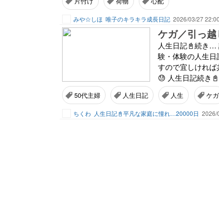
片付け
荷物
心配
みや☆しほ
唯子のキラキラ成長日記
2026/03/27 22:0
ケガ／引っ越
人生日記📓続き… 
験・体験の人生日記
すので宜しければ
😓 人生日記続き
50代主婦
人生日記
人生
ケガ
ちくわ
人生日記📓平凡な家庭に憧れ…20000日
2026/