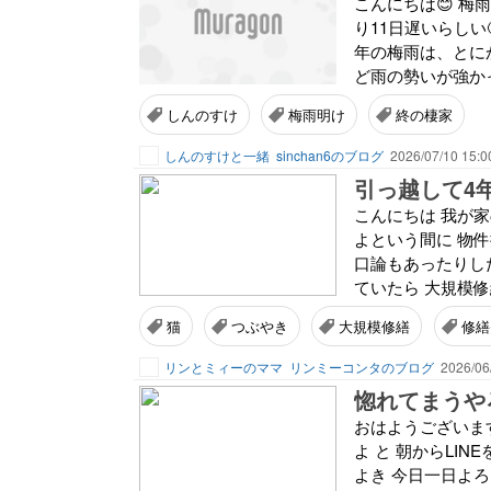
こんにちは😊 梅
り11日遅いらしい
年の梅雨は、とに
ど雨の勢いが強かっ
しんのすけ
梅雨明け
終の棲家
しんのすけと一緒
sinchan6のブログ
2026/07/10 15:0
引っ越して4
こんにちは 我が
よという間に 物
口論もあったりし
ていたら 大規模修
猫
つぶやき
大規模修繕
修繕
リンとミィーのママ
リンミーコンタのブログ
2026/06
惚れてまうや
おはようございます
よ と 朝からLI
よき 今日一日よ