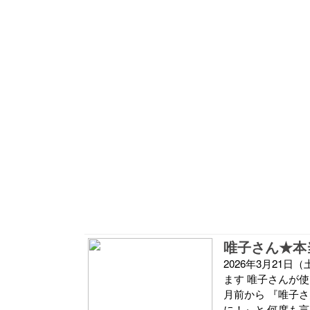
唯子さん★本
2026年3月21
ます 唯子さんが使
月前から 『唯子
に！』と 何度も言