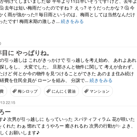
雨が明けてしまいました😧 平年より11日早いそうです! けど、去年
🤔 去年は短い梅雨だったのですね？ えっ? そうだったかな？🤔 今
かく雨が強かった!! 毎日雨というのは、梅雨としては当然なんだけ
たです! 梅雨末期の激しさ...
続きをみる
0
年目に やっぱりね。
家の引っ越しは これがきっかけで 引っ越しを考え始め、 あれよあれ
件探しをし、 大変でした。 旦那さんと物件に関して 考えが合わず、
たけど 何とか今の物件を見つけることができた あのまま住み続け
繕費を住民全員が ローンを組み、 分譲で...
続きをみる
費
梅シロップ
にんにく醤油
マンション
/13 22:15
ろー
♪ 次男が引っ越しに もっていった スパティフィラム 花が咲いた
NEをくれた わぁ 惚れてまうやろー 癒されるわ 次男の行動が✨ よき、
ろしくお願いします♪