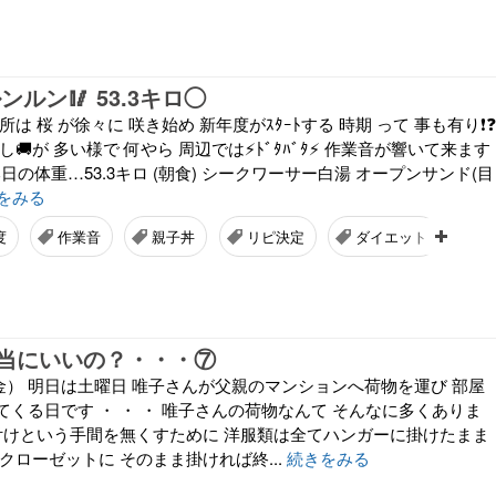
ンルン🥢 53.3キロ◯
ご近所は 桜 が徐々に 咲き始め 新年度がｽﾀｰﾄする 時期 って 事も有り❗❓
し🚚が 多い様で 何やら 周辺では⚡ﾄﾞﾀﾊﾞﾀ⚡ 作業音が響いて来ます
本日の体重…53.3キロ (朝食) シークワーサー白湯 オープンサンド(目
をみる
度
作業音
親子丼
リピ決定
ダイエット
当にいいの？・・・⑦
日（金） 明日は土曜日 唯子さんが父親のマンションへ荷物を運び 部屋
くる日です ・ ・ ・ 唯子さんの荷物なんて そんなに多くありま
片付けという手間を無くすために 洋服類は全てハンガーに掛けたまま
クローゼットに そのまま掛ければ終...
続きをみる