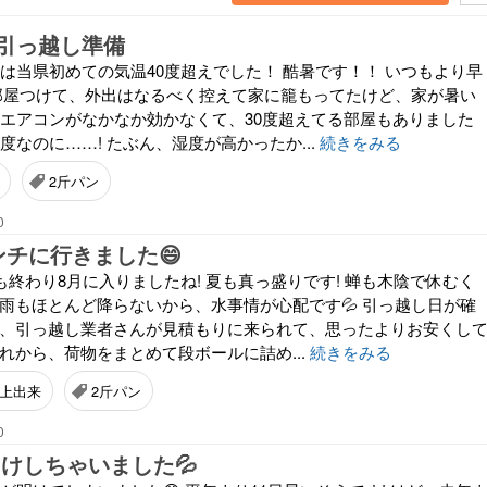
引っ越し準備
日は当県初めての気温40度超えでした！ 酷暑です！！ いつもより早
部屋つけて、外出はなるべく控えて家に籠もってたけど、家が暑い
ぎてエアコンがなかなか効かなくて、30度超えてる部屋もありました
8度なのに……! たぶん、湿度が高かったか...
続きをみる
2斤パン
0
ンチに行きました😄
月も終わり8月に入りましたね! 夏も真っ盛りです! 蝉も木陰で休むく
 雨もほとんど降らないから、水事情が心配です💦 引っ越し日が確
日、引っ越し業者さんが見積もりに来られて、思ったよりお安くし
これから、荷物をまとめて段ボールに詰め...
続きをみる
上出来
2斤パン
0
明けしちゃいました💦