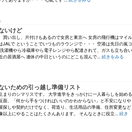
0
ないけど
、買い出し、片付けもあるので女房と東京へ 女房の飛行機はマイ
はJALで ということでいつものラウンジで・・・ 空港は先日の嵐
 洗濯機やら冷蔵庫やら電子レンジやら配達されて、ガスも立ち合
の居酒屋へ 連休の中日というのにどこも混んで...
続きをみる
ないための引っ越し準備リスト
止まりのシマリスです。 大学進学をきっかけに一人暮らしを始め
反面、「何から手をつければいいのかわからない」と不安になりや
屋探しや契約だけでなく、荷造り、生活用品の準備、住所変更など
像以上にやることはたくさんあります。 そんなときに役立...
続き