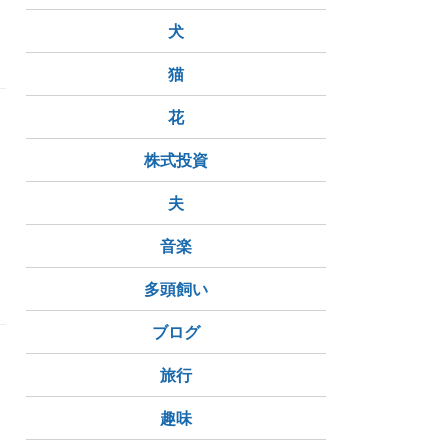
犬
猫
花
利
株式投資
夫
ゲット
大失敗
ダイエット
音楽
多頭飼い
ブログ
旅行
趣味