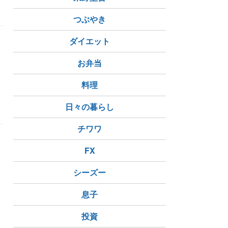
つぶやき
ダイエット
お弁当
料理
日々の暮らし
チワワ
FX
シーズー
息子
投資