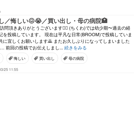
0
し／悔しい😖😭／買い出し・母の病院🏥
訪問頂きありがとうございます🙇‍♀️ (ちくわ)では幼少期〜過去の経
を投稿しています。 現在は平凡な日常(BROOM)で投稿していま
共に宜しくお願いします🙇 またお久しぶりになってしまいました
… 前回の投稿でお伝えしまし...
続きをみる
悔しい
買い出し
母の病院
03/25 11:55