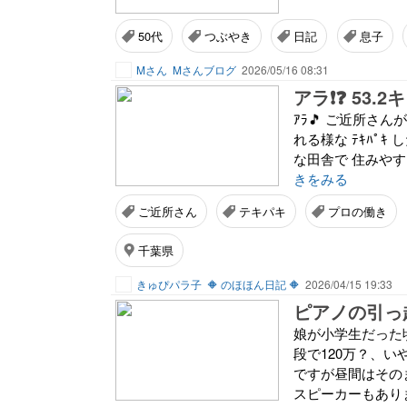
50代
つぶやき
日記
息子
Mさん
Mさんブログ
2026/05/16 08:31
アラ❗❓ 53.2
ｱﾗ🎵 ご近所さんが
れる様な ﾃｷﾊﾟｷ 
な田舎で 住みやすい
きをみる
ご近所さん
テキパキ
プロの働き
千葉県
きゅぴパラ子
🔶 のほほん日記 🔶
2026/04/15 19:33
ピアノの引っ
娘が小学生だった
段で120万？、い
ですが昼間はその
スピーカーもありま