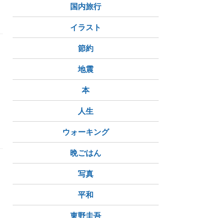
国内旅行
イラスト
節約
地震
本
人生
ウォーキング
晩ごはん
写真
平和
東野圭吾