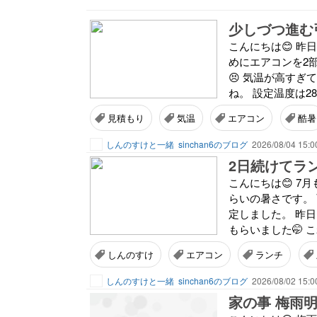
少しづつ進む
こんにちは😊 昨
めにエアコンを2
😣 気温が高す
ね。 設定温度は2
見積もり
気温
エアコン
酷暑
しんのすけと一緒
sinchan6のブログ
2026/08/04 15:0
2日続けてラ
こんにちは😊 7
らいの暑さです。
定しました。 昨
もらいました🤭 
しんのすけ
エアコン
ランチ
しんのすけと一緒
sinchan6のブログ
2026/08/02 15:0
家の事 梅雨