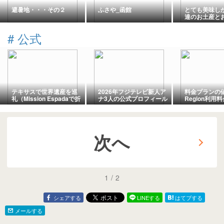
避暑地・・・その２
ふさや_函館
とても美味し
達のお土産と
#
公式
テキサスで世界遺産を巡
2026年フジテレビ新人ア
料金プランの
礼（Mission Espadaで折
ナ3人の公式プロフィール
Region利用
り返して巡礼達成編）
公開 出井将アナ・川辺
真美子アナ・永田莉紗ア
ナに期待
次へ
1
/
2
シェアする
LINEする
はてブする
メールする