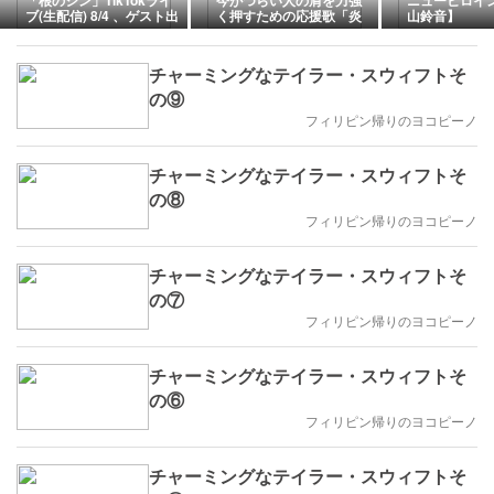
「根のシン」TikTokライ
今がつらい人の肩を力強
ニューヒロイ
ブ(生配信) 8/4 、ゲスト出
く押すための応援歌「炎
山鈴音】
演8/29「人間音楽祭NAS
をさらって」根のシン、
フェス」
高樹夏輝(おしゃぼ)コラ
ボ
チャーミングなテイラー・スウィフトそ
の⑨
フィリピン帰りのヨコピーノ
チャーミングなテイラー・スウィフトそ
の⑧
フィリピン帰りのヨコピーノ
チャーミングなテイラー・スウィフトそ
の⑦
フィリピン帰りのヨコピーノ
チャーミングなテイラー・スウィフトそ
の⑥
フィリピン帰りのヨコピーノ
チャーミングなテイラー・スウィフトそ