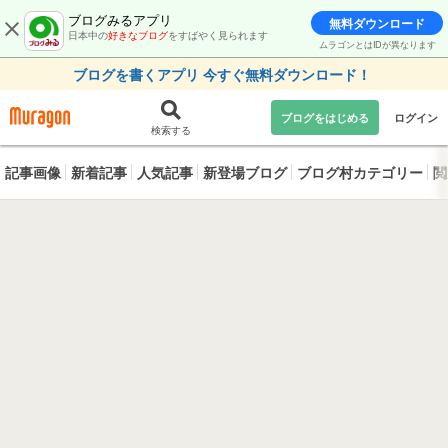
ブログみるアプリ
無料ダウンロード
日本中の
好きなブログ
をすばやく見られます
ムラゴンとはIDが異なります
ブログを書くアプリ 今すぐ無料ダウンロード！
ブログをはじめる
ログイン
検索する
記事画像
新着記事
人気記事
新登場ブログ
ブログ村カテゴリー
閲