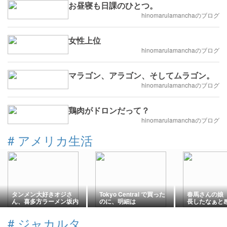
お昼寝も日課のひとつ。
hinomarulamanchaのブログ
女性上位
hinomarulamanchaのブログ
マラゴン、アラゴン、そしてムラゴン。
hinomarulamanchaのブログ
鶏肉がドロンだって？
hinomarulamanchaのブログ
#
アメリカ生活
タンメン大好きオジさ
Tokyo Central で買った
春馬さんの娘
ん、喜多方ラーメン坂内
のに、明細は
長したなぁと
で発動！
「MARUKAI」。なんだ
か嬉しい。
#
ジャカルタ