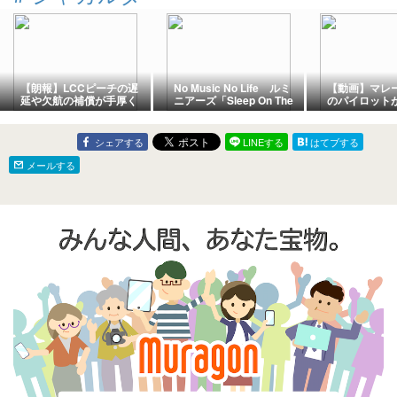
【朗報】LCCピーチの遅
No Music No Life ルミ
【動画】マレ
延や欠航の補償が手厚く
ニアーズ「Sleep On The
のパイロット
なる！
Floor」
タへ薬物を大
逮捕！
シェアする
LINEする
はてブする
メールする