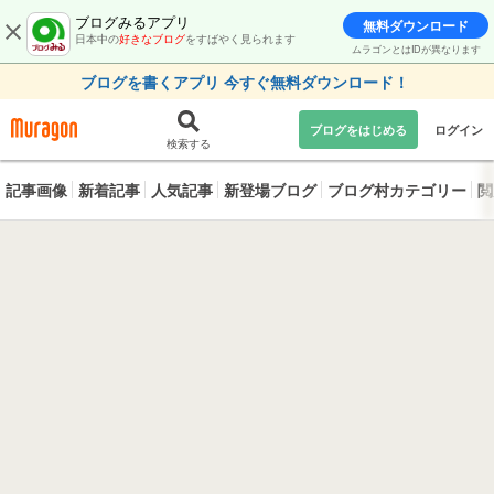
ブログみるアプリ
無料ダウンロード
日本中の
好きなブログ
をすばやく見られます
ムラゴンとはIDが異なります
ブログを書くアプリ 今すぐ無料ダウンロード！
ブログをはじめる
ログイン
検索する
記事画像
新着記事
人気記事
新登場ブログ
ブログ村カテゴリー
閲