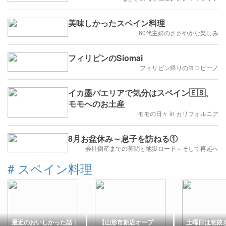
美味しかったスペイン料理
60代主婦のささやかな楽しみ
フィリピンのSiomai
フィリピン帰りのヨコピーノ
イカ墨パエリアで気分はスペイン🇪🇸、
モモへのお土産
モモの日々 in カリフォルニア
8月お盆休み～息子を訪ねる①
会社倒産までの苦闘と地獄ロード～そして再起へ
#
スペイン料理
最近のおいしかった話：
【山形市新店オープ
土曜日は息抜