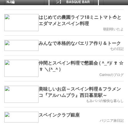
NJ編
ン】 BASQUE BAR
TXOKO~バスクバルチョ
コ~をご紹介！🍻
はじめての農園ライフ18ミニトマト🍅と
エダマメとスペイン料理
朝顔咲いたよ
みんなで本格的なパエリア作り＆トーク
七の日記
仲間とスペイン料理で懇親会 ( ^_^)/ 🍷 ☆
🍷 ＼(^_^ )
Carinoのブログ
美味しいお店～スペイン料理＆フラメン
コ『アルハムブラ』西日暮里駅～
もみパパの愉快な暮らし
スペインクラブ銀座
バジニア旅日記