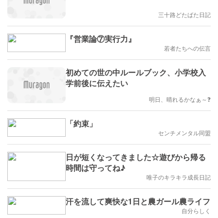
三十路どたばた日記
『営業論⑦実行力』
若者たちへの伝言
初めての世の中ルールブック、小学校入
学前後に伝えたい
明日、晴れるかなぁ～❓️
「約束」
センチメンタル同盟
日が短くなってきました☆遊びから帰る
時間は守ってね♪
唯子のキラキラ成長日記
汗を流して爽快な1日と農ガール農ライフ
自分らしく