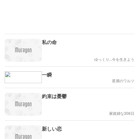
私の命
ゆっくり...今を生きよう
一瞬
星屑のワルツ
約束は憂鬱
家政婦な306日
新しい恋