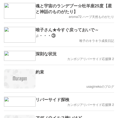
魂と宇宙のランデブー☆牡羊座25度【星
と神話のものがたり】
aroma72 ハーブ天然ものがたり
唯子さん★今すぐ戻っておいで～
♫・・・③
唯子のキラキラ成長日記
深刻な状況
カンボジアリバーサイド応援隊 2
約束
usaginekoのブログ
リバーサイド探検
カンボジアリバーサイド応援隊 2
アデノウイルス怖いけど。