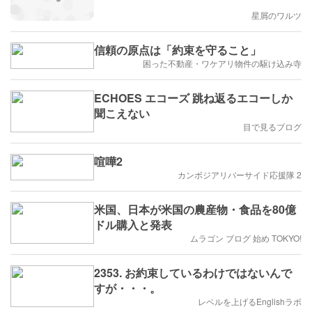
星屑のワルツ
信頼の原点は「約束を守ること」
困った不動産・ワケアリ物件の駆け込み寺
ECHOES エコーズ 跳ね返るエコーしか
聞こえない
目で見るブログ
喧嘩2
カンボジアリバーサイド応援隊 2
米国、日本が米国の農産物・食品を80億
ドル購入と発表
ムラゴン ブログ 始め TOKYO!
2353. お約束しているわけではないんで
すが・・・。
レベルを上げるEnglishラボ