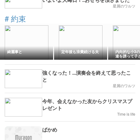
星屑のワルツ
#
約束
綺麗事と
定年後も浪費続ける夫
内向的な小3
達を誘って子
けで遊びに行
強くなった！...演奏会を終えて思ったこ
と
星屑のワルツ
今年、会えなかった友からクリスマスプ
レゼント
Time is life
ばかめ