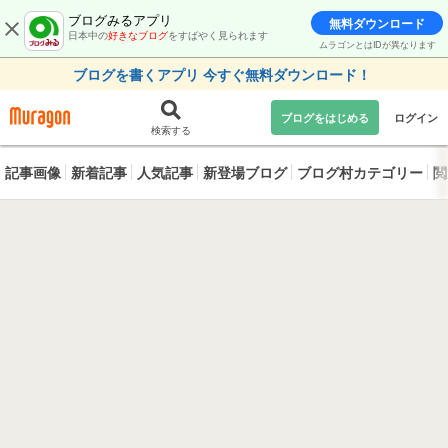
ブログみるアプリ
無料ダウンロード
日本中の
好きなブログ
をすばやく見られます
ムラゴンとはIDが異なります
ブログを書くアプリ 今すぐ無料ダウンロード！
ブログをはじめる
ログイン
検索する
記事画像
新着記事
人気記事
新登場ブログ
ブログ村カテゴリー
閲