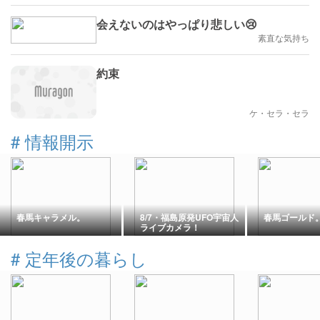
会えないのはやっぱり悲しい😢
素直な気持ち
約束
ケ・セラ・セラ
#
情報開示
春馬キャラメル。
8/7・福島原発UFO宇宙人
春馬ゴールド
ライブカメラ！
#
定年後の暮らし