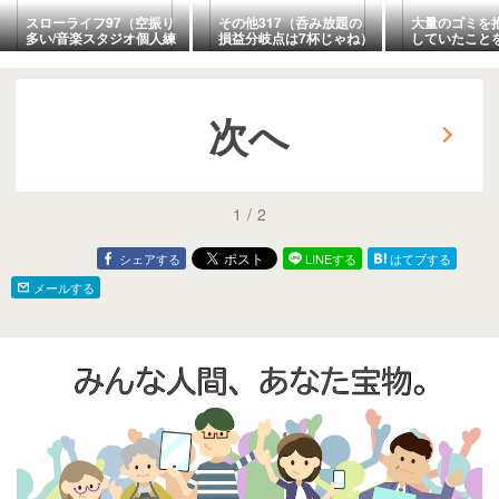
スローライフ97（空振り
その他317（呑み放題の
大量のゴミを
多い/音楽スタジオ個人練
損益分岐点は7杯じゃね）
していたこと
習/後の続編は…）
次へ
1
/
2
シェアする
LINEする
はてブする
メールする