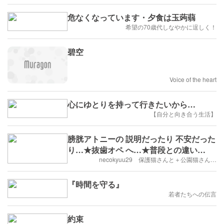
危なくなっています・夕食は玉蒟蒻
希望の70歳代しなやかに逞しく！
碧空
Voice of the heart
心にゆとりを持って行きたいから…
【自分と向き合う生活】
膀胱アトニーの 説明だったり 不安だった
り…★抜歯オペ へ…★普段との違い…
necokyuu29 保護猫さんと＋公園猫さん…
『時間を守る』
若者たちへの伝言
約束