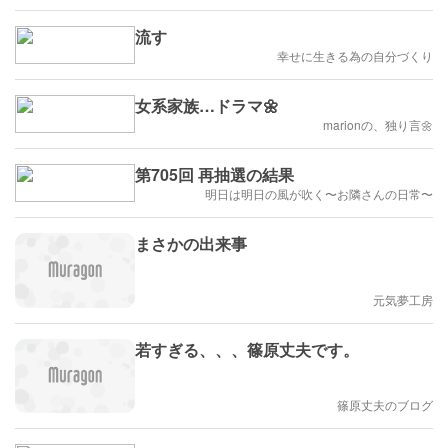
流す
幸せに生きる為の自分づくり
女系家族…ドラマ🌼
marionの、独り言🌼
第705回 再抽選の結果
明日は明日の風が吹く〜お隣さんの日常〜
まさかの出来事
元気夢工房
若すぎる、、、篠原丈夫です。
篠原丈夫のブログ