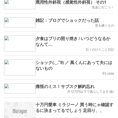
廃用性外斜視（感覚性外斜視） その1
気楽に行こう！
雑記：ブログでショックだった話
星を継ぐもの
夕食はブリの照り焼き / いつどうなるか
なんて…
日々のひとこと日記
ショック‬(._."ll) ／ 風くんにあって夫には
ないもの
S's case
痛恨のミス！サブスク解約忘れ
月12万円以下で暮らしてます(仮)
十万円愛車 ミラジーノ 買う時にゃ確認す
るに決まってるでしょう 足回り、、