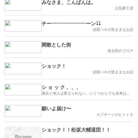
みなさま、こんばんは。
元気夢工房
チーｰｰｰｰｰｰｰｰｰｰｰｰｰｰーン⤵⤵
頑固ぺキの気ままなお話
閑散とした街
琥太郎のブログ
ショック！
頑固ぺキの気ままなお話
シ ョ ッ ク 、、、
過去と他人は変えられない。いくつからでも未来は作れる
願いよ届け〜
カプチーノのヒトトキ
ショック！！松坂大輔退団！！