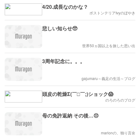
4/20.成長なのかな？
ボストンテリアIvyのぼやき
悲しい知らせ🥺
世界50ヵ国以上を旅した思い出
3周年記念に。。。
gajumaru～義足の生活～ブログ
頭皮の乾燥Σ(￣□￣;)ショック😱
のろのろのブログ
母の免許返納 その後…😔
marionの、独り言🌼