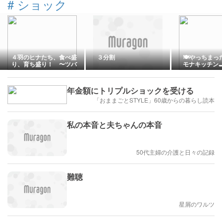
#
ショック
４羽のヒナたち、食べ盛
３分割
🍽️やっちまった
り、育ち盛り！ 〜ツバ
モナキッチン
メの観察日記〜
をもらお！)
年金額にトリプルショックを受ける
「おままごとSTYLE」60歳からの暮らし読本
私の本音と夫ちゃんの本音
50代主婦の介護と日々の記録
難聴
星屑のワルツ