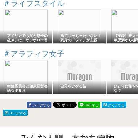
#
ライフスタイル
アメリカでも父と息子の
捨てちゃもったいない！
【実録】夏太
昼メシは、サッポロ一番
刺身の「ツマ」が主役
年肥満から標
が定番だぜ！
に？！驚きのリメイクレ
った私が「2
シピ3選
こと」
#
アラフィフ女子
衛生委員会と健康経営会
自分をアゲる技
ひとりに飽き
議☆彡６月
な!?
シェアする
LINEする
はてブする
メールする