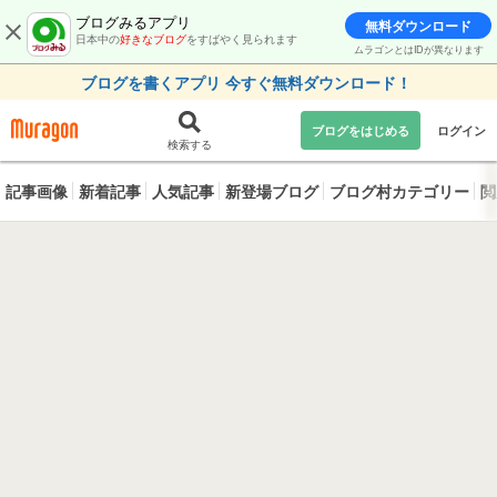
ブログみるアプリ
無料ダウンロード
日本中の
好きなブログ
をすばやく見られます
ムラゴンとはIDが異なります
ブログを書くアプリ 今すぐ無料ダウンロード！
ブログをはじめる
ログイン
検索する
記事画像
新着記事
人気記事
新登場ブログ
ブログ村カテゴリー
閲