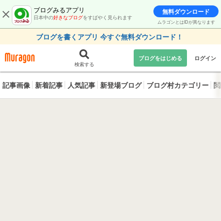
ブログみるアプリ
無料ダウンロード
日本中の
好きなブログ
をすばやく見られます
ムラゴンとはIDが異なります
ブログを書くアプリ 今すぐ無料ダウンロード！
ブログをはじめる
ログイン
検索する
記事画像
新着記事
人気記事
新登場ブログ
ブログ村カテゴリー
閲