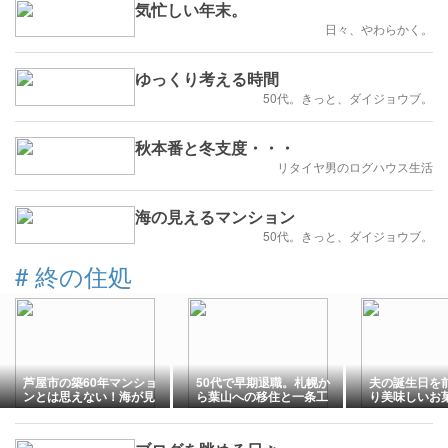
気忙しい年末。
日々、やわらかく。
ゆっくり考える時間
50代。きっと、ダイジョウブ。
秋本番と冬支度・・・
リタイヤ男のログハウス生活
海の見えるマンション
50代。きっと、ダイジョウブ。
#
終の住処
芦屋市の築60年マンショ
50代で早期退職。札幌か
夫の誕生日を
ンとは思えない！海が見
ら葉山への移住と一条工
り美味しいお
える終活リノベ実例
務店を選んだ理由。宿泊
き・・
体験レビューも！