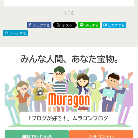
1
/
2
シェアする
LINEする
はてブする
メールする
無料ではじめる
ムラゴンとは