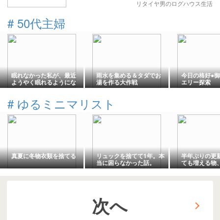
リタイヤ男のログハウス生活
#
50代主婦
眠れなかった私が、最近
雨水を集める＆タダでお
今日の格好●
ようやく眠れるようにな
湯を作る大作戦
エリー探索
った
#
ゆるミニマリスト
真夏に冬物衣類を捨てる
リュックを捨てて1年。本
半年ぶりの更
当に困らなかった話。
ても増える物
断捨離を再開
次へ