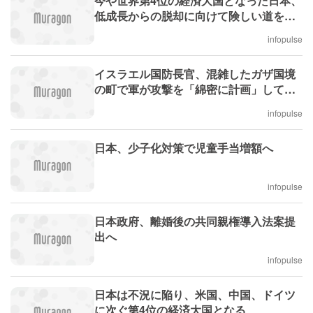
今や世界第4位の経済大国となった日本、
低成長からの脱却に向けて険しい道を歩
む
infopulse
イスラエル国防長官、混雑したガザ国境
の町で軍が攻撃を「綿密に計画」してい
ると語る
infopulse
日本、少子化対策で児童手当増額へ
infopulse
日本政府、離婚後の共同親権導入法案提
出へ
infopulse
日本は不況に陥り、米国、中国、ドイツ
に次ぐ第4位の経済大国となる