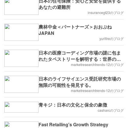
日本の住宅保険：安心と安全を提供する
あなたの避難所
insurancegt23のブログ
農林中金＜パートナーズ＞おおぶね
JAPAN
yurifireのブログ
日本の医療コーディング市場の謎に包ま
れたタペストリーを解明する：世界のヘ
ルスケア産業におけるライジングスター
marketresearchtrends-12のブログ
日本のライフサイエンス受託研究市場の
無限の可能性を発見する。
marketresearchtrends-12のブログ
青キジ：日本の文化と保全の象徴
casharcのブログ
Fast Retailing's Growth Strategy