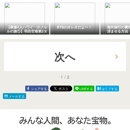
【家族4人ハワイ・ホノル
BTSのオレオだよ〜！
海外旅行の費
ルの旅①】羽田空港第2タ
済ませる方法
ーミナル国際線＆ANAホ
ノルル便の機内食と機内
での過ごし方
次へ
1
/
2
シェアする
LINEする
はてブする
メールする