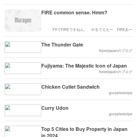
FIRE common sense. Hmm?
FXでFIREですねん。 やるでええー FIREあー
The Thunder Gate
traveljapanのブログ
Fujiyama: The Majestic Icon of Japan
traveljapanのブログ
Chicken Cutlet Sandwich
gunjalisrecipe
Curry Udon
gunjalisrecipe
Top 5 Cities to Buy Property in Japan
in 2024