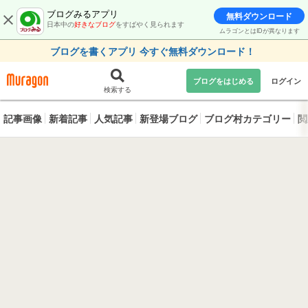
ブログみるアプリ
無料ダウンロード
日本中の
好きなブログ
をすばやく見られます
ムラゴンとはIDが異なります
ブログを書くアプリ 今すぐ無料ダウンロード！
ブログをはじめる
ログイン
検索する
記事画像
新着記事
人気記事
新登場ブログ
ブログ村カテゴリー
閲