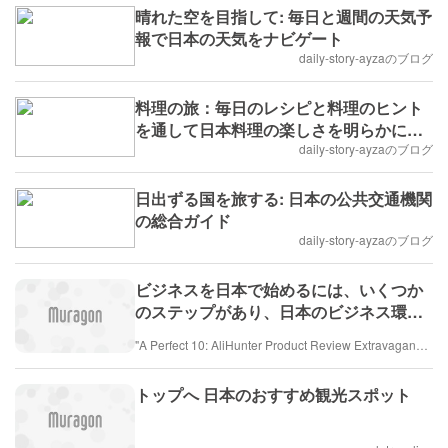
晴れた空を目指して: 毎日と週間の天気予
報で日本の天気をナビゲート
daily-story-ayzaのブログ
料理の旅：毎日のレシピと料理のヒント
を通して日本料理の楽しさを明らかにす
る
daily-story-ayzaのブログ
日出ずる国を旅する: 日本の公共交通機関
の総合ガイド
daily-story-ayzaのブログ
ビジネスを日本で始めるには、いくつか
のステップがあり、日本のビジネス環境
の法的および文化的な側面を理解するこ
"A Perfect 10: AliHunter Product Review Extravaganza Over the Years"
とが重要です。以下は、始めるための一
般的なガイドです：
トップへ 日本のおすすめ観光スポット