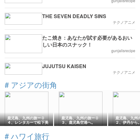
gunjalisrecipe
THE SEVEN DEADLY SINS
テクノアニメ
たこ焼き：あなたが試す必要があるおい
しい日本のスナック！
gunjalisrecipe
JUJUTSU KAISEN
テクノアニメ
#
アジアの街角
鹿児島、九州の旅ー０
鹿児島、九州の旅ー０
鹿児島、九州
４、レンタカーで松下美
３、鹿児島空港へ。
２、伊丹から
術館へ。
#
ハワイ旅行