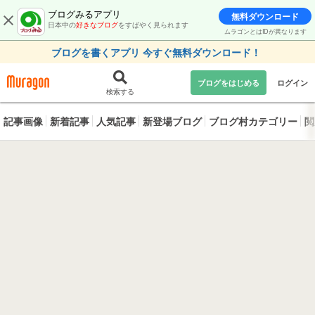
ブログみるアプリ
無料ダウンロード
日本中の
好きなブログ
をすばやく見られます
ムラゴンとはIDが異なります
ブログを書くアプリ 今すぐ無料ダウンロード！
ブログをはじめる
ログイン
検索する
記事画像
新着記事
人気記事
新登場ブログ
ブログ村カテゴリー
閲