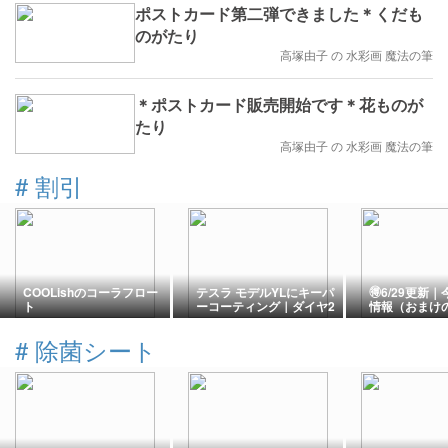
ポストカード第二弾できました＊くだも
のがたり
高塚由子 の 水彩画 魔法の筆
＊ポストカード販売開始です＊花ものが
たり
高塚由子 の 水彩画 魔法の筆
#
割引
COOLishのコーラフロー
テスラ モデルYLにキーパ
🉐6/29更新
ト
ーコーティング｜ダイヤ2
情報（おまけ
キーパー プレミアムの費
用と割引ワザ
#
除菌シート