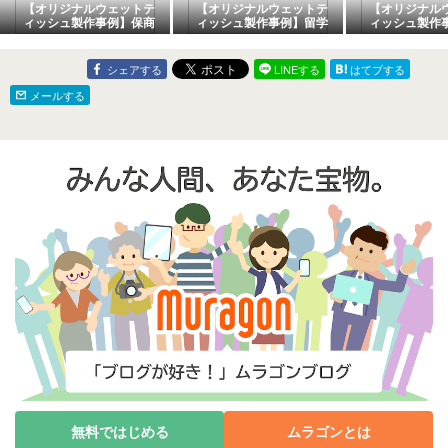
【オリジナルウェットテ
【オリジナルウェットテ
【オリジナル
ィッシュ製作事例】保商
ィッシュ製作事例】留学
ィッシュ製作
店会の集客用ウェットテ
センターのノベルティウ
人・派遣、お
ィッシュ
ェットティッシュ
販促用ウェッ
ュ
シェアする
LINEする
はてブする
メールする
無料ではじめる
ムラゴンとは