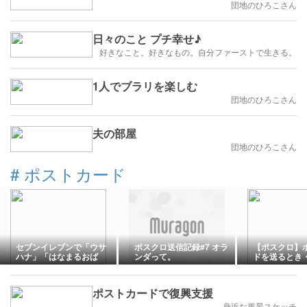
団地のひろこさん
日々のこと プチ幸せ♪
好きなこと。好きなもの。自分ファーストで生きる。
1人でブラリを楽しむ
団地のひろこさん
夫の部屋
団地のひろこさん
#
ポストカード
セブンイレブンで「ウサ
ポスクロ送信記録#7 オラ
【ポスクロ】
ハナ」「はなまるおば
ンダって。
ドを送るとき
け」新作ポストカードが
たときの流れ
2026年8月1日発売。8月
す
に誕生日を迎える2キャラ
ポストカードで復興支援
が各3種ずつ登場。好きな
デザインを選んで購入可
身近な風景スケッチ