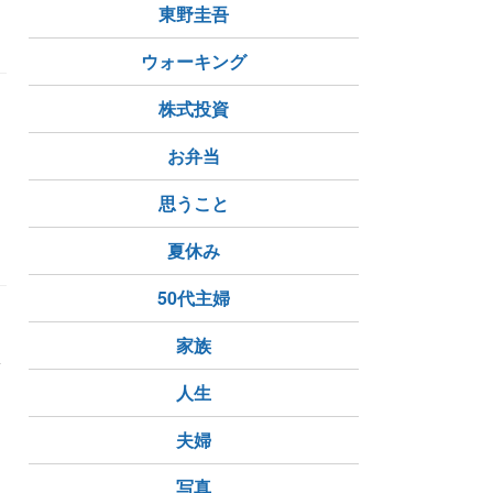
東野圭吾
ウォーキング
株式投資
お弁当
し
思うこと
ありがと
公園行けるかな?
夏休み
50代主婦
家族
限
人生
夫婦
写真