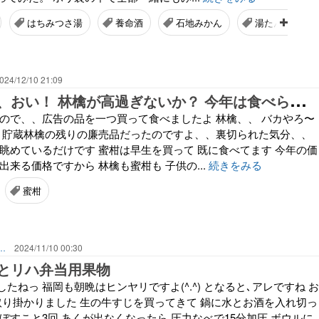
はちみつさ湯
養命酒
石地みかん
湯たんぽ
024/12/10 21:09
林
檎と蜜柑、、おい！ 林檎が高過ぎないか？ 今年は食べられないなぁ、、きっと
なので、、広告の品を一つ買って食べましたよ 林檎、、 バカやろ〜
と 貯蔵林檎の残りの廉売品だったのですよ、、裏切られた気分、、
で眺めているだけです 蜜柑は早生を買って 既に食べてます 今年の価
出来る価格ですから 林檎も蜜柑も 子供の...
続きをみる
蜜柑
齢者のライフワーク あれこれ、、、
2024/11/10 00:30
とリハ弁当用果物
たねっ 福岡も朝晩はヒンヤリですよ(^.^) となると､アレですね お
に取り掛かりました 生の牛すじを買ってきて 鍋に水とお酒を入れ切っ
ぼすこと3回 あくが出なくなったら 圧力なべで15分加圧 ボウルに