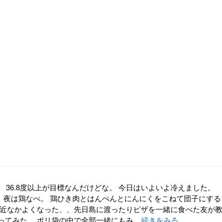
度。 36.8度以上が目標なんだけどな。 今日はいよいよ冷えました。
。 夜は鶏なべ。 鶏ひき肉とはんぺんとにんにくをこねて団子にする
最近なかよくなった、、先日島に渡ったりピザを一緒に食べた友が
てみた。 ポリ袋の中で全部一緒にもみ...
続きをみる