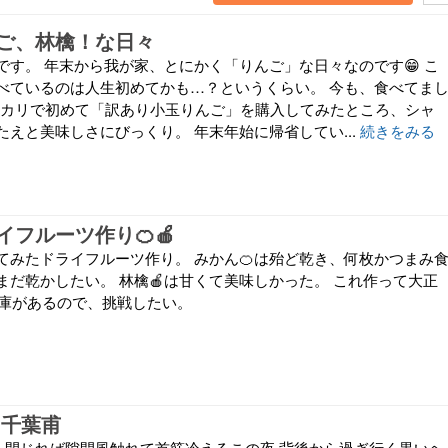
ご、林檎！な日々
です。 年末から我が家、とにかく「りんご」な日々なのです😁 こ
べているのは人生初めてかも…？というくらい。 今も、食べてま
メルカリで初めて「訳あり小玉りんご」を購入してみたところ、シャ
えと美味しさにびっくり。 年末年始に帰省してい...
続きをみる
フルーツ作り🍊🍎
てみたドライフルーツ作り。 みかん🍊は殆ど乾き、何枚かつまみ
まだ乾かしたい。 林檎🍎は甘くて美味しかった。 これ作って大正
在庫があるので、挑戦したい。
 千葉甫
本を閉じれば隙間風触れて首筋冷えるこの夜 背後から過ぎ行く黒いヘ