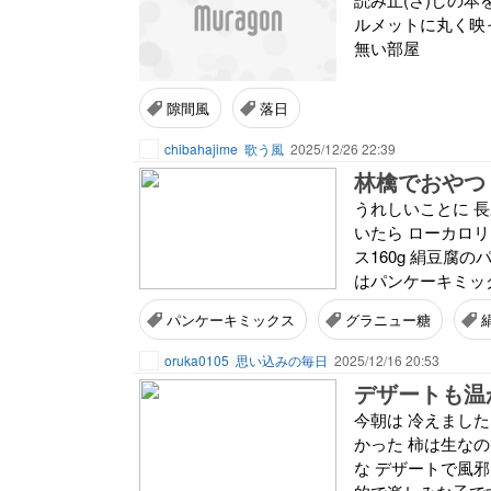
ルメットに丸く映
無い部屋
隙間風
落日
chibahajime
歌う風
2025/12/26 22:39
林檎でおやつ
うれしいことに 
いたら ローカロ
ス160g 絹豆腐
はパンケーキミックス
パンケーキミックス
グラニュー糖
oruka0105
思い込みの毎日
2025/12/16 20:53
デザートも温
今朝は 冷えました
かった 柿は生な
な デザートで風