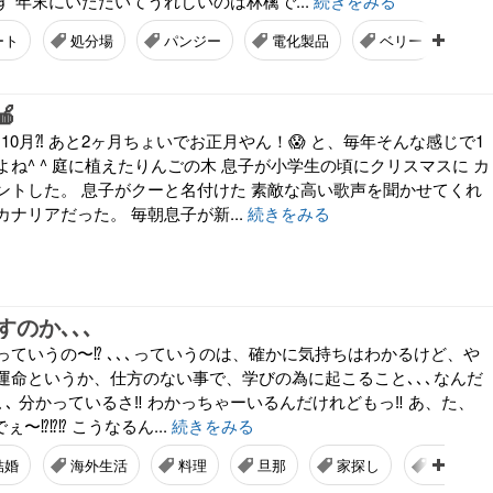
 年末にいただいてうれしいのは林檎で...
続きをみる
ート
処分場
パンジー
電化製品
ベリー
年

もう10月⁈ あと2ヶ月ちょいでお正月やん！😱 と、毎年そんな感じで1
ね^ ^ 庭に植えたりんごの木 息子が小学生の頃にクリスマスに カ
ゼントした。 息子がクーと名付けた 素敵な高い歌声を聞かせてくれ
ナリアだった。 毎朝息子が新...
続きをみる
のか､､､
ていうの〜⁉️ ､､､っていうのは、確かに気持ちはわかるけど、や
運命というか、仕方のない事で、学びの為に起こること､､､なんだ
､､ 分かっているさ‼️ わかっちゃーいるんだけれどもっ‼️ あ、た、
〜⁉️⁉️⁉️ こうなるん...
続きをみる
結婚
海外生活
料理
旦那
家探し
パティス