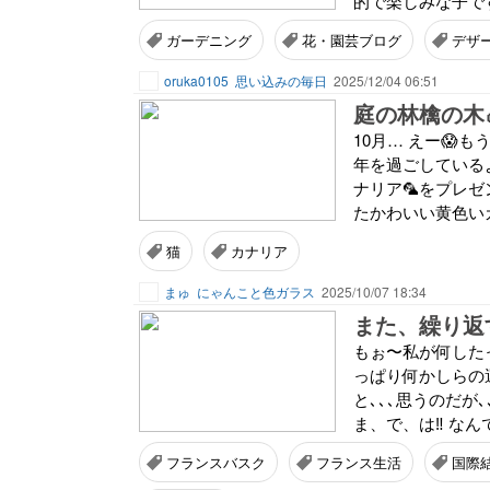
的で楽しみな子です
ガーデニング
花・園芸ブログ
デザ
oruka0105
思い込みの毎日
2025/12/04 06:51
庭の林檎の木
10月… えー😱
年を過ごしているよ
ナリア🦜をプレ
たかわいい黄色いカ
猫
カナリア
まゅ
にゃんこと色ガラス
2025/10/07 18:34
また、繰り返す
もぉ〜私が何したっ
っぱり何かしらの
と､､､思うのだが､
ま、で、は‼️ なんでぇ
フランスバスク
フランス生活
国際