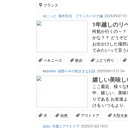
フランス
ゆこっと
海外生活 フランスバスク編
2025/09/27 01
1年越しのリベ
何処か行くの～？？
かな？？ どうぞど
お出かけした場所
てみたいって言うの
ペキニーズ
散歩
ぶどう狩り
kazumin
頑固ぺキの気ままなお話
2025/09/13 21:54
嬉しい美味し
ここ最近、様々な
中、嬉しい、美味
りである お友達
ける いつもより、
犬
自然
アウトドア
大型犬多
azzu
犬達とアウトドア
2025/01/22 19:01