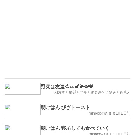
野菜は友達🍅🥒🍆🌽🍉💚
相方💙と猫🐱と花🌹と野菜🌽と音楽🎶と孫🤸と
朝ごはん ぴざトースト
mihoooのきままLIFE日記
朝ごはん 寝坊しても食べていく
mihoooのきままLIFE日記