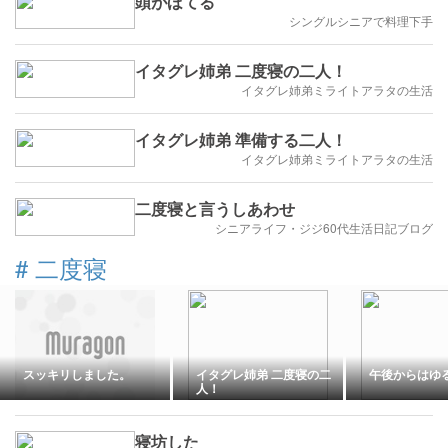
頭がほてる
シングルシニアで料理下手
イタグレ姉弟 二度寝の二人！
イタグレ姉弟ミライトアラタの生活
イタグレ姉弟 準備する二人！
イタグレ姉弟ミライトアラタの生活
二度寝と言うしあわせ
シニアライフ・ジジ60代生活日記ブログ
#
二度寝
スッキリしました。
イタグレ姉弟 二度寝の二
午後からはゆ
人！
寝坊した