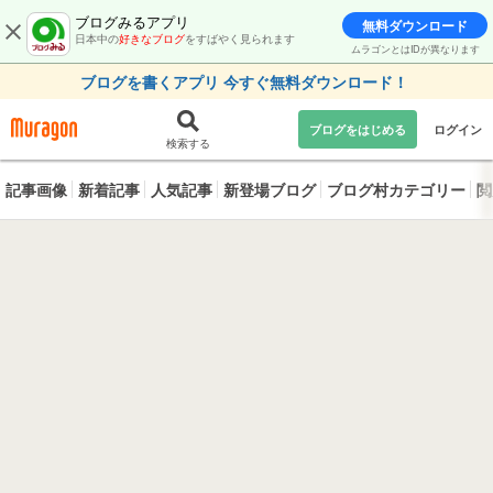
ブログみるアプリ
無料ダウンロード
日本中の
好きなブログ
をすばやく見られます
ムラゴンとはIDが異なります
ブログを書くアプリ 今すぐ無料ダウンロード！
ブログをはじめる
ログイン
検索する
記事画像
新着記事
人気記事
新登場ブログ
ブログ村カテゴリー
閲