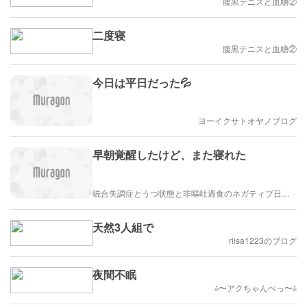
腹黒テニスと血糖②
二度寝
腹黒テニスと血糖②
今日は平日だった💦
ヨーイクサトオヤノブログ
早朝覚醒したけど、また寝れた
統合失調症とうつ状態と非嘔吐過食のネガティブ日常ブログ
天然3人組で
riisa1223のブログ
夜間不眠
⁂〜アクちゃんぺっ〜⁂