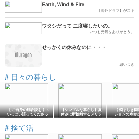
Earth, Wind & Fire
【海外ドラマ】がスキ
ワタシだって 二度寝したいの。
いつも元気をありがとう。
せっかくの休みなのに・・・
思いつき
#
日々の暮らし
【 ご自身の経験談を 】～
【シンプルな暮らし】夏
【 悩ましき問
いっぱい語ってくださっ
休みに断捨離するメリッ
ションの寿命
た皆様😃ありがとう
ト
が先か
#
捨て活