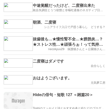
中途覚醒だったけど、二度寝出来た
統合失調症とうつ状態と非嘔吐過食のネガティブ日常ブログ
朝酒、二度寝
シニアライフ入口で戸惑う暮らし どうする？
抜歯後も…★慢性腎不全…★膀胱炎…？
★ストレス性…★頑張ろぉ！って気持
ち…
necokyuu29 保護猫さんと＋公園猫さん…
二度寝はダメです
自分らしく
おはようございます。
元気夢工房
Hideの俳句・短歌 127 ＜雑篇20＞
Toshiのエッセイと詩とおすすめ本と絵などのブログ by車戸都志春