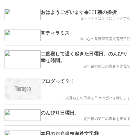
おはようございます☀️🙋‍♀️❗ 朝の挨拶
セレンディピティにアンテナを
初ティラミス
みいなの発達障害育児育児日記
二度寝して遅く起きた日曜日。のんびり
幸せ時間。
定年後の第二の青春を夢見て
ブログって？！
一人暮らしの日常と日々の想いを綴ります
のんびり日曜日。
定年後の第二の青春を夢見て
本日のお弁当🍱海苔文字⑲