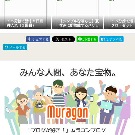
１５分捨て活｜５日目
【シンプルな暮らし】夏
１５分捨て
押入れ（１回目）
休みに断捨離するメリッ
クローゼット
ト
シェアする
LINEする
はてブする
メールする