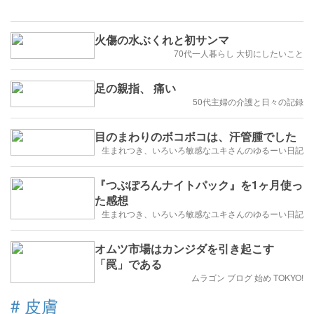
火傷の水ぶくれと初サンマ
70代一人暮らし 大切にしたいこと
足の親指、 痛い
50代主婦の介護と日々の記録
目のまわりのボコボコは、汗管腫でした
生まれつき、いろいろ敏感なユキさんのゆるーい日記
『つぶぽろんナイトパック』を1ヶ月使っ
た感想
生まれつき、いろいろ敏感なユキさんのゆるーい日記
オムツ市場はカンジダを引き起こす
「罠」である
ムラゴン ブログ 始め TOKYO!
#
皮膚