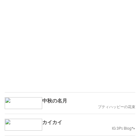
中秋の名月
プティハッピーの花束
カイカイ
IG 3Pꜱ Blog🐾