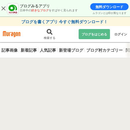
ブログみるアプリ
無料ダウンロード
日本中の
好きなブログ
をすばやく見られます
ムラゴンとはIDが異なります
ブログを書くアプリ 今すぐ無料ダウンロード！
ブログをはじめる
ログイン
検索する
記事画像
新着記事
人気記事
新登場ブログ
ブログ村カテゴリー
閲