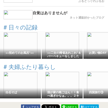
ぶるどっぐのぶるお
自覚はありませんが
ネット通販好かったブログ
#
日々の記録
++初めてのお風呂*++
++二女の帰省あれこれ* &
お買い物DAY
バーベキューをしました
*++
#
夫婦ふたり暮らし
出石そば
我が家の晩ごはん！！食
四国旅行③
べ過ぎかなぁ。。。２キ
ロ増量していた事が判
明。
シェアする
LINEする
はてブする