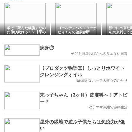
爪は「死んだ細胞」なの
ゴールデンハムスターポ
顔中に出来た
に伸び続ける！？【手の
ピィくんの健康診断
を突き刺して
爪は足の爪の2倍伸びる】
病身②
子ども部屋おばさんのサエない日常
【プロダクツ物語⑥】しっとりホワイト
クレンジングオイル
aroma72 ハーブ天然ものがたり
末っ子ちゃん（3ヶ月）皮膚科へ！アトピ
ー？
双子ママ沖縄で節約生活
屋外の緑地で遊ぶ子供たちは免疫力が強
い