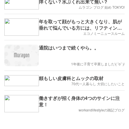
痒くない？水ぶくれ出来て無い？
ムラゴン ブログ 始め TOKYO!
年を取って顔がもっと大きくなり、肌が
垂れて悩んでいる方には、リフティング
や脂肪吸引などのオーダーメイド施術で
エコノミーニュースルーム
改善が可能です
通院はいつまで続くやら。。
1年後に子育て卒業しました\( ˆoˆ )/
頼もしい皮膚科とムックの取材
70代一人暮らし 大切にしたいこと
働きすぎが招く身体の4つのサインに注
意！
workandlifestyleの雑記ブログ