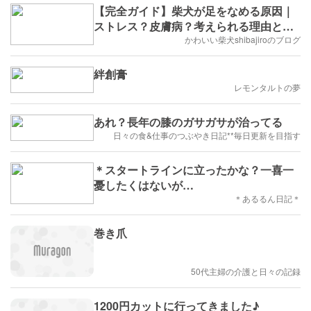
【完全ガイド】柴犬が足をなめる原因｜
ストレス？皮膚病？考えられる理由と対
処法を徹底解説
かわいい柴犬shibajiroのブログ
絆創膏
レモンタルトの夢
あれ？長年の膝のガサガサが治ってる
日々の食&仕事のつぶやき日記**毎日更新を目指す
＊スタートラインに立ったかな？一喜一
憂したくはないが…
＊あるるん日記＊
巻き爪
50代主婦の介護と日々の記録
1200円カットに行ってきました♪