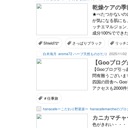
乾燥ケアの季
★べたつかないの
が気になる肌にも、
ッチエマルジョン
成分100%ででき
Shield72°
さっぱりブラック
リッチ
白木海月
aroma72 ハーブ天然ものがたり
2025/11/02 
【Gooブログ引っ越
問有難うございま
四国の田舎へ Go
アクセスも2000件突
＃仕事旅
hanacafeーこだわり野菜派ー
hanacafemarcheのブロ
カニカマチャ
色がきれい・・・ 