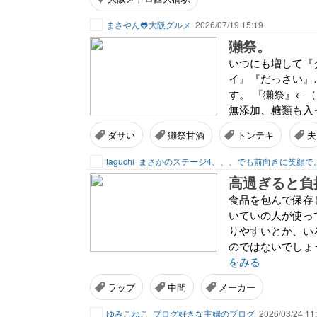
まさやん🐸大阪グルメ
2026/07/19 15:19
獺祭。
いつにも増して『
イ』『だっさい』
す。 『獺祭』←
無添加、糖類も入っ
ダサい
獺祭甘酒
トンテキ
夫
taguchi
まさかのステージ4、、、でも前向きに笑顔で
食品を包んで保存
いていの人が使っ
りやすいとか、い
のではないでしょ
をみる
ラップ
中間
メーカー
ゆみこねこ
ブログ好きな主婦のブログ
2026/03/24 11