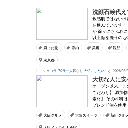
洗顔石鹸代え
敏感肌ではないけ
を選んでいます＾
が 徐々にちふれ
以上顔を洗うのも体
買った物
節約
美容
洗顔
東京都
ショコラ
70代一人暮らし 大切にしたいこと
2026/08/
大切な人に安
オープン以来、この
こだわり】 添加
素材】 その材料
ブレンド油を使用 
大阪グルメ
大阪スイーツ
新町グル
大阪メトロ西大橋駅