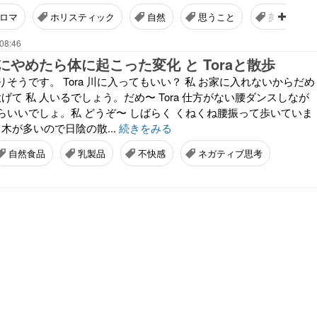
ロマ
ホリスティック
自然
思うこと
美容
08:46
やめたら体に起こった変化 と Toraと散歩
そうです。 Tora 川に入ってもいい？ 私 お家に入れないからだめ
れ投げて 私 人いるでしょう。だめ〜 Tora 仕方がない腰ダンスしなが
らいいでしょ。私 どうぞ〜 しばらく くねくね腰振って歩いていま
、木が多いので日陰の散...
続きをみる
自然食品
乳製品
不快感
ネガティブ思考