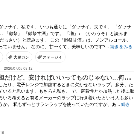
ダッサイ』私です。 いつも通りに『ダッサイ』夫です。 『ダッサ
… 『獺祭』 『獺祭甘酒』です。 『獺』←（かわうそ）と読みま
（だっさい）と読みます。 この『獺祭甘酒』は、ノンアルコール、
ていません。 なのに、甘〜くて、美味しいのです?...
続きをみる
大腸ガン
ステージ４
。
2026/07/05 08:12
高
過ぎると負担だけど、安ければいいってものじゃない…何でもほどほどがいいですね
したり、電子レンジで加熱するときに欠かせないラップ。多分、た
ていると思います。もちろん私も。 で、密着性とか加熱した後に
ろいろ考えると有名メーカーのラップに行き着いたという人も多い
うか。 私もずっとサランラップを使っていたのですが、あ...
続き
:19