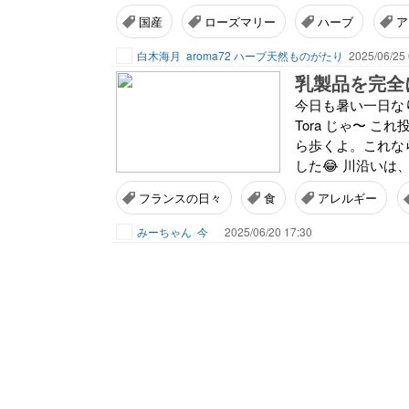
国産
ローズマリー
ハーブ
ア
白木海月
aroma72 ハーブ天然ものがたり
2025/06/25 
乳製品を完全に
今日も暑い一日なり
Tora じゃ〜 こ
ら歩くよ。これな
した😂 川沿いは
フランスの日々
食
アレルギー
みーちゃん
今
2025/06/20 17:30