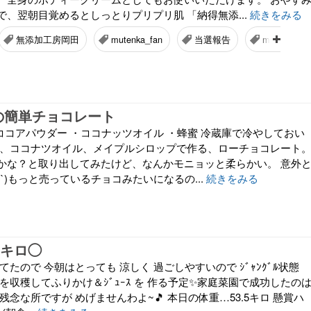
、翌朝目覚めるとしっとりプリプリ肌 「納得無添...
続きをみる
無添加工房岡田
mutenka_fan
当選報告
monipla
の簡単チョコレート
ココアパウダー ・ココナッツオイル ・蜂蜜 冷蔵庫で冷やしておい
ー、ココナツオイル、メイプルシロップで作る、ローチョコレート
かな？と取り出してみたけど、なんかモニョッと柔らかい。 意外
・`)もっと売っているチョコみたいになるの...
続きをみる
.5キロ◯
降ってたので 今朝はとっても 涼しく 過ごしやすいので ｼﾞｬﾝｸﾞﾙ状態
を収穫してふりかけ＆ｼﾞｭｰｽ を 作る予定✨家庭菜園で成功したの
残念な所ですが めげませんわよ~🎵 本日の体重…53.5キロ 懸賞ハ