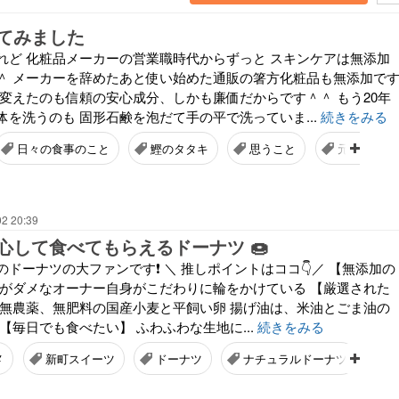
てみました
れど 化粧品メーカーの営業職時代からずっと スキンケアは無添加
＾ メーカーを辞めたあと使い始めた通販の箸方化粧品も無添加で
に変えたのも信頼の安心成分、しかも廉価だからです＾＾ もう20年
を洗うのも 固形石鹸を泡だて手の平で洗っていま...
続きをみる
日々の食事のこと
鰹のタタキ
思うこと
元気が一番
02 20:39
心して食べてもらえるドーナツ 🍩
ドーナツの大ファンです❗️ ＼ 推しポイントはココ👇️／ 【無添加の
物がダメなオーナー自身がこだわりに輪をかけている 【厳選された
は無農薬、無肥料の国産小麦と平飼い卵 揚げ油は、米油とごま油の
【毎日でも食べたい】 ふわふわな生地に...
続きをみる
メ
新町スイーツ
ドーナツ
ナチュラルドーナツ