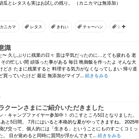
胡瓜とレタスも実はお試しの残り。 （カニカマは無添加）
カニカマ
レタス
きれい
チャーハン
栄養吸収
意識
た〜 久しぶりに残業の日々 昔は平気だったのに…とても疲れる 老
 その忙しい間 頑張った事がある 毎日 晩御飯を作ったよ そんな大
けどさ たまに残業すると 料理する気力がなくなってしまい 帰り道
買っていたけど 最近 無添加がマイブ...
続きをみる
7
ラクーンさまにご紹介いただきました
ン・キャンプファイヤー参加中！ のこすところ5日となりました。
あと5日間。 7月にはいると本格的な夏がやってきますね。 2025
飛び交って、個人的には「生きる」ということにものすごくコミッ
。 目が覚めると同時に質問が浮かんできて...
続きをみる