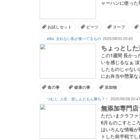
ャーハンに使った
お試しセット
ビーツ
スープ
eiko
太れない私が食べてるもの
2025/08/03 20:45
ちょっとした
この1週間 長かっ
いを感じるなぁ 涙
したものじゃない
にお弁当や惣菜など
食の事
健康の事
添加物
つむじ
人生 楽しんだもん勝ち？！
2025/06/28 20:4
無添加専門店
ただいまクラファ
6月ものこすところ
はいろんな情報が
トした前半戦でした