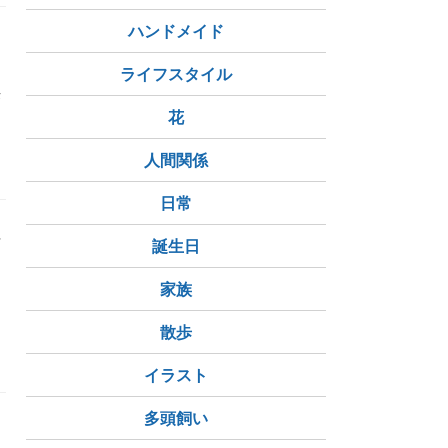
ハンドメイド
リ
ライフスタイル
来
花
国産
美容
潤い
人間関係
日常
訪
誕生日
家族
散歩
イラスト
多頭飼い