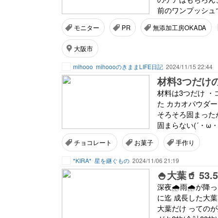
前のワンプッシュで
モニター
PR
無添加工房OKADA
大阪市
mihooo
mihoooのきままLIFE日記
2024/11/15 22:44
材料3つだけ
材料は3つだけ ・
た カカオパウダ
そろそろ固まった
固まらない(´・ω
チョコレート
お菓子
手作り
*KIRA*
星を継ぐもの
2024/11/06 21:19
🍚大葉🥤 53
深夜🌧️雨🌧️が
に迄 成長した大葉
大葉だけ ってのが