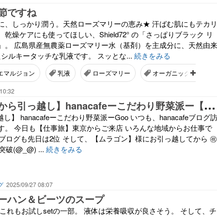
節ですね
に、しっかり潤う。天然ローズマリーの恵み★ 汗ばむ肌にもテカ
乾燥ケアにも使ってほしい、Shield72° の「さっぱりブラック リ
」。 広島県産無農薬ローズマリー水（基剤）を主成分に、天然由
たシルキータッチな乳液です。 スッとな...
続きをみる
エマルジョン
乳液
ローズマリー
オーガニックアロマ
10:32
【
Gooブログから引っ越し】hanacafeーこだわり野菜派ー【仕事旅】東京からご来店
し】 hanacafeーこだわり野菜派ーGoo いつも、hanacafeブログ
す。 今日も【仕事旅】東京からご来店 いろんな地域からお仕事で
oブログも先日は2位 そして、【ムラゴン】様にお引っ越してから ㊗️
破(@_@) ...
続きをみる
グ
2025/09/27 08:07
ーハン＆ビーツのスープ
これもお試しsetの一部。 液体は栄養吸収が良さそう。 そして、チ