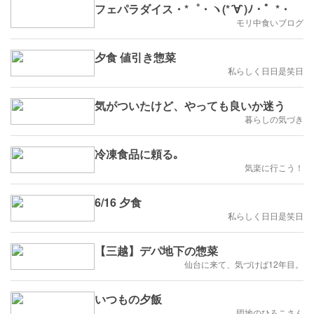
フェパラダイス・*゜・ヽ(*´∀`)ﾉ・゜*・
モリ中食いブログ
夕食 値引き惣菜
私らしく日日是笑日
気がついたけど、やっても良いか迷う
暮らしの気づき
冷凍食品に頼る｡
気楽に行こう！
6/16 夕食
私らしく日日是笑日
【三越】デパ地下の惣菜
仙台に来て、気づけば12年目。
いつもの夕飯
団地のひろこさん