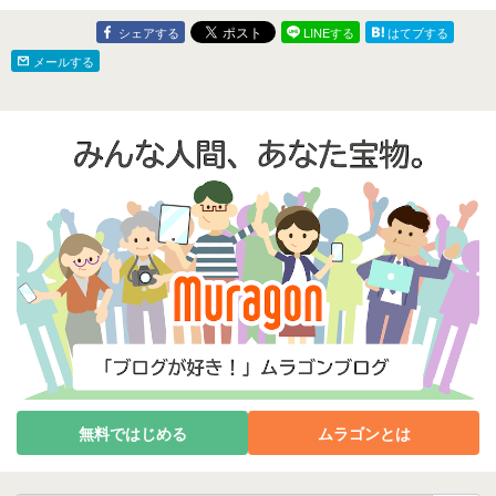
🍚＆買い物🩳＆夕飯ミッ
アの修復🪑〜
ション🛺💭＆🌄夕走り🛵
シェアする
LINEする
はてブする
💭〜
メールする
無料ではじめる
ムラゴンとは