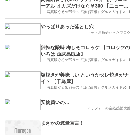
ーアル オカズだけなら￥300 【ニューヤ
マザキ デイリーストア メグマート高槻】
写真版ぐるめ部長の『ほぼ高槻』グルメガイドvol.1
やっぱりあった落とし穴
ネット通販好かったブログ
独特な酸味 梅しそコロッケ 【コロッケの
いろは 西武高槻店】
写真版ぐるめ部長の『ほぼ高槻』グルメガイドvol.1
塩焼きが美味しい というかタレ焼きがナ
イ？ 【千鳥屋】
写真版ぐるめ部長の『ほぼ高槻』グルメガイドvol.1
安物買いの…
アラフォーの金銭感覚改善
まさかの減量宣言！