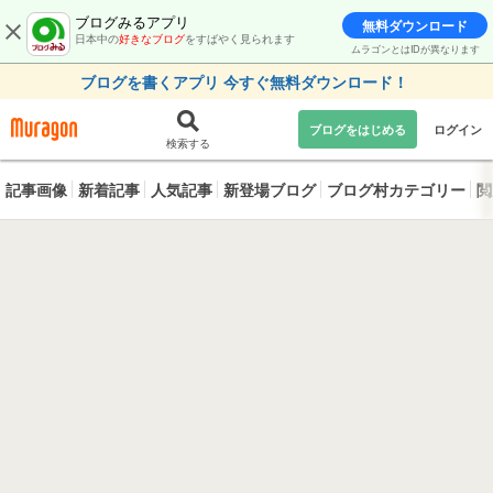
ブログみるアプリ
無料ダウンロード
日本中の
好きなブログ
をすばやく見られます
ムラゴンとはIDが異なります
ブログを書くアプリ 今すぐ無料ダウンロード！
ブログをはじめる
ログイン
検索する
記事画像
新着記事
人気記事
新登場ブログ
ブログ村カテゴリー
閲