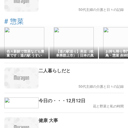
50代主婦の介護と日々の記録
#
惣菜
色々新鮮で惣菜なども豊
【道の駅巡り】美並（岐
お持ち帰り専門
富です：道の駅 うすい
阜県郡上市）｜日本の真
鳥・惣菜 炎M
（福岡県嘉麻市上臼井）
ん中、郡上の玄関口
キホーテ函館
二人暮らしだと
50代主婦の介護と日々の記録
今日の・・・12月12日
花と野菜と私の時間
健康 大事