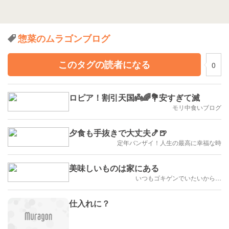
惣菜のムラゴンブログ
このタグの読者になる
0
ロピア！割引天国👼🌈💐安すぎて滅
モリ中食いブログ
夕食も手抜きで大丈夫🍤🍺
定年バンザイ！人生の最高に幸福な時
美味しいものは家にある
いつもゴキゲンでいたいから…
仕入れに？