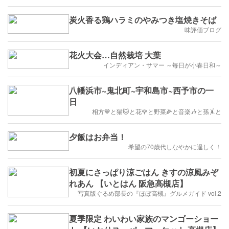
炭火香る鶏ハラミのやみつき塩焼きそば
味評価ブログ
花火大会…自然栽培 大葉
インディアン・サマー ～毎日が小春日和～
八幡浜市~鬼北町~宇和島市~西予市の一
日
相方💙と猫🐱と花🌹と野菜🌽と音楽🎶と孫🤸と
夕飯はお弁当！
希望の70歳代しなやかに逞しく！
初夏にさっぱり涼ごはん きすの涼風みぞ
れあん 【いとはん 阪急高槻店】
写真版ぐるめ部長の『ほぼ高槻』グルメガイド vol.2
夏季限定 わいわい家族のマンゴーショー