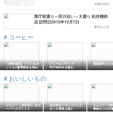
夕暮れ日記
県庁前通り～田川沿い～大通り 松井精肉
店 訪問日2015年10月7日
豚耳さんぽ
#
コーヒー
【澤井珈琲】アイスもホ
ドトール ブラック
看板猫モイち
ットも♪夏季限定を味わ
PET480ml を飲む
う【夏の限定ブレンド3種
飲み比べセット 120杯
#
おいしいもの
分】
ジムニー（JB64W）＆ス
走れ走れ〜＆シコリにど
ジムニー（JB
ーパーカブ１１０
きっ＆博多土産♪
事終わりの夕
（JA07）〜遅すぎた昼食
ン🛺💭＆🏕