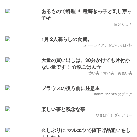
あるもので料理 ＊ 種蒔きっ子と刺し芽っ
子🌱
自分らしく
1月 2人暮らしの食費。
カレーライス、おかわりは2杯
大量の買い出しは、30分かけても片付か
ない量です！ ☆晩ごはん☆
赤い実・青い実・黄色い実
ブラウスの後ろ前に注意⚠️
kanrekibanzaiのブログ
楽しい事と残念な事
やまぼうしダイアリー
久しぶりに マルエツで値下げ品狙いをし
ましたよ