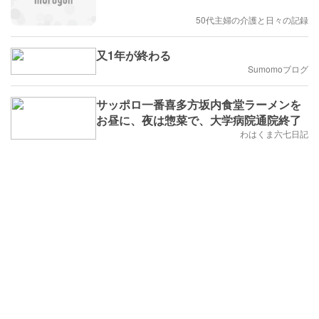
50代主婦の介護と日々の記録
又1年が終わる
Sumomoブログ
サッポロ一番喜多方坂内食堂ラーメンを
お昼に、夜は惣菜で、大学病院通院終了
わはくま六七日記