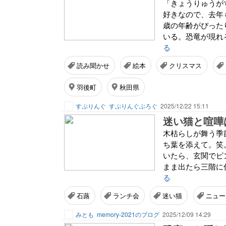
「きょうりゅうが
好きなので、去年
歳の年齢がぴった
いる。恐竜が現れ
る
読み聞かせ
絵本
クリスマス
羽後町
秋田県
すぷりんぐ
すぷりんぐぶろぐ
2025/12/22 15:11
迷い猫と喧嘩
木枯らしが舞う季
ち葉を添えて。笑
いたら、玄関でピ
まま出たら三階に住
る
石蕗
ランチ会
迷い猫
ニュー
みとも
memory-2021のブログ
2025/12/09 14:29