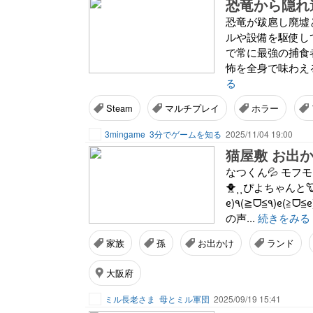
恐竜から隠れ逃
恐竜が跋扈し廃墟
ルや設備を駆使し
で常に最強の捕食
怖を全身で味わえる
る
Steam
マルチプレイ
ホラー
3mingame
3分でゲームを知る
2025/11/04 19:00
なつくん💦 モフモ
🐥⸒⸒ぴよちゃんと
ᧉ)٩(≧ᗜ≦٩)ᧉ(≧ᗜ≦ᧉ)GoGo‼️ 入口付近には "ガオー‼️ギャオー‼️"って 恐竜さん達の歓迎
の声...
続きをみる
家族
孫
お出かけ
ランド
大阪府
ミル長老さま
母とミル軍団
2025/09/19 15:41