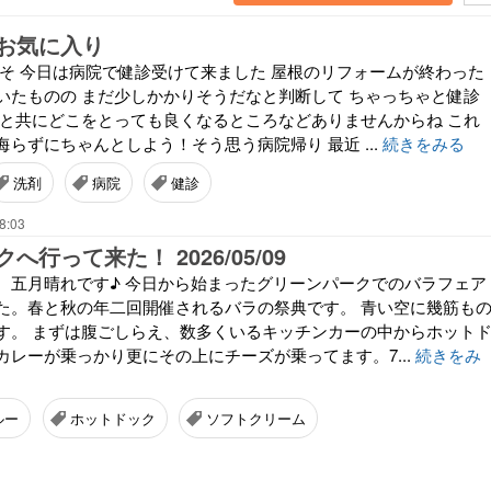
お気に入り
こそ 今日は病院で健診受けて来ました 屋根のリフォームが終わった
いたものの まだ少しかかりそうだなと判断して ちゃっちゃと健診
歳と共にどこをとっても良くなるところなどありませんからね これ
らずにちゃんとしよう！そう思う病院帰り 最近 ...
続きをみる
洗剤
病院
健診
8:03
行って来た！ 2026/05/09
、五月晴れです♪ 今日から始まったグリーンパークでのバラフェア
た。春と秋の年二回開催されるバラの祭典です。 青い空に幾筋も
す。 まずは腹ごしらえ、数多くいるキッチンカーの中からホット
カレーが乗っかり更にその上にチーズが乗ってます。7...
続きをみ
ルー
ホットドック
ソフトクリーム