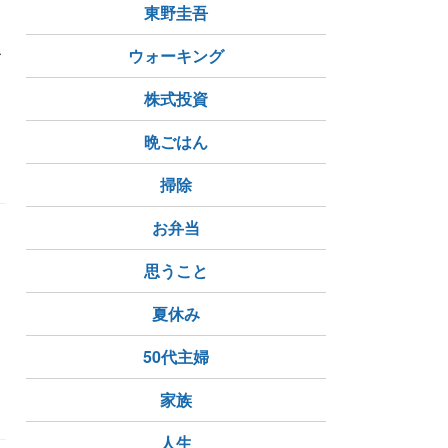
東野圭吾
ル
ウォーキング
株式投資
晩ごはん
掃除
お弁当
思うこと
夏休み
50代主婦
家族
人生