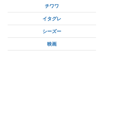
チワワ
イタグレ
シーズー
映画