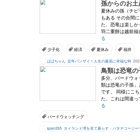
孫からのお土
夏休みの孫（チビ
もある その合間
た、恐竜は楽しかっ
羽二重餅は越前福井
る
少子化
経済
夏休み
福井
ばばちゃん
定年バンザイ！人生の最高に幸福な時
202
鳥類は恐竜の
多分、バードウォ
類は恐竜の子孫」
です。 同様にこ
た。これは間違って
る
バードウォッチング
span265