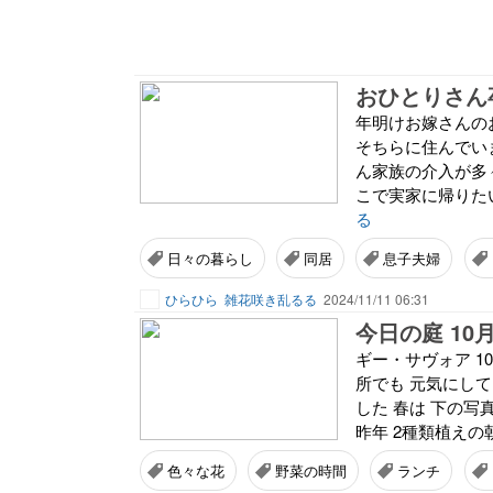
おひとりさん
年明けお嫁さんの
そちらに住んでい
ん家族の介入が多
こで実家に帰りたい
る
日々の暮らし
同居
息子夫婦
ひらひら
雑花咲き乱るる
2024/11/11 06:31
今日の庭 10
ギー・サヴォア 1
所でも 元気にして
した 春は 下の
昨年 2種類植えの朝
色々な花
野菜の時間
ランチ