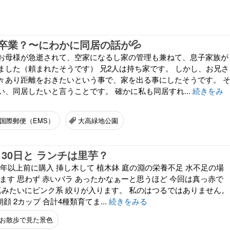
卒業？〜にわかに同居の話が💦
お母様が急逝されて、空家になるし家の管理も兼ねて、息子家族が
ました（頼まれたそうです） 兄2人は持ち家です。 しかし、お兄さ
々あり距離をおきたいという事で、家を出る事にしたそうです。 
、同居したいと言うことです。 確かに私も同居すれ...
続きをみ
国際郵便（EMS）
大高緑地公園
月30日と ランチは里芋？
0年以上前に購入 挿し木して 植木鉢 庭の淵の栄養不足 水不足の場
ます 思わず 赤いバラ あったかなぁーと思うほど 今回は真っ赤で
写真みたいにピンク系 絞りが入ります。 私のはつるではありません。
顔 2カップ 合計4種類育てま...
続きをみる
お散歩で見た景色