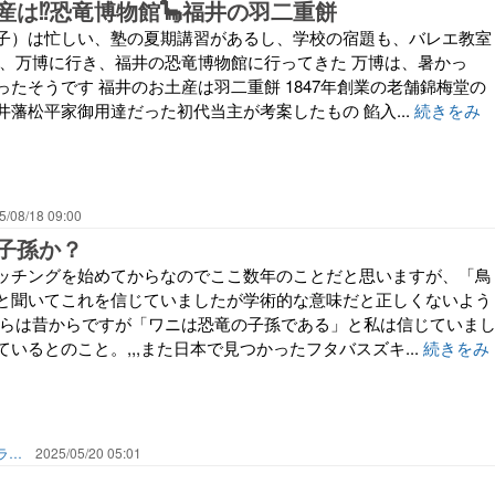
産は⁉恐竜博物館🦕福井の羽二重餅
子）は忙しい、塾の夏期講習があるし、学校の宿題も、バレエ教室
に、万博に行き、福井の恐竜博物館に行ってきた 万博は、暑かっ
たそうです 福井のお土産は羽二重餅 1847年創業の老舗錦梅堂の
藩松平家御用達だった初代当主が考案したもの 餡入...
続きをみ
5/08/18 09:00
子孫か？
ッチングを始めてからなのでここ数年のことだと思いますが、「鳥
と聞いてこれを信じていましたが学術的な意味だと正しくないよう
ちらは昔からですが「ワニは恐竜の子孫である」と私は信じていま
いるとのこと。,,,また日本で見つかったフタバスズキ...
続きをみ
タイランド湾を見て暮らす・パタヤコージーライフ
2025/05/20 05:01