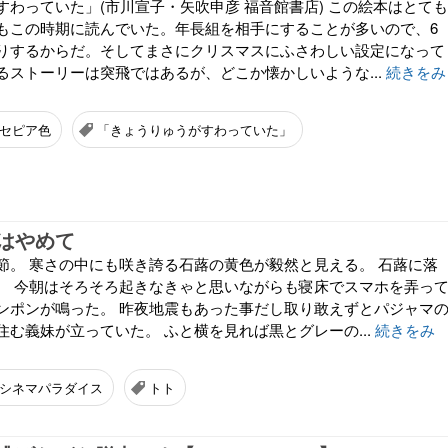
すわっていた」(市川宣子・矢吹申彦 福音館書店) この絵本はとても
もこの時期に読んでいた。年長組を相手にすることが多いので、6
りするからだ。そしてまさにクリスマスにふさわしい設定になって
るストーリーは突飛ではあるが、どこか懐かしいような...
続きをみ
セピア色
「きょうりゅうがすわっていた」
はやめて
節。 寒さの中にも咲き誇る石蕗の黄色が毅然と見える。 石蕗に落
。 今朝はそろそろ起きなきゃと思いながらも寝床でスマホを弄っ
ンポンが鳴った。 昨夜地震もあった事だし取り敢えずとパジャマ
む義妹が立っていた。 ふと横を見れば黒とグレーの...
続きをみ
シネマパラダイス
トト