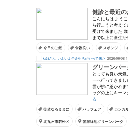
健診と最近の
こんにちは よう
ら行こうと考えて
受けて来ました 
まで以上に食生活侮
今日のご飯
食器洗い
スポンジ
k＆iさん
いよいよ年金生活がやって来た
2026/06/08 1
グリーンパークへ
とっても良い天気
ーへ行ってきまし
雲が妙に惹かれま
ッグの上にキーマ
る
徒然なるままに
バラフェア
カンガ
北九州市若松区
響灘緑地グリーンパーク