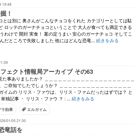
9 19:48
発掘！
コとは別に 奥さんがこんなチョコをくれた カテゴリーとしては駄
ど ロッテのガーナチョコということで 大人が食べても満足できる
うわけで 開封 実食！ 案の定うまい 安心のガーナチョコ そしてこ
んだところで失敗しました 他にはどんな恐竜...
続きをみる
21:39
エフェクト情報局アーカイブ その63
、見た事ありましたか？ ＿＿＿＿＿＿＿＿＿＿＿＿＿＿＿＿＿＿＿＿
タチ、ご存知でしたでしょうか？ ＿＿＿＿＿＿＿＿＿＿＿＿＿＿＿＿
ルガイムの リリス・ファウは、リリス・ファムだったはずでは？ と
独記事 ・ リリス・ファウ ？ : ...
続きをみる
デラ効果
エルガイム
026/01/05 21:30
恐竜話を