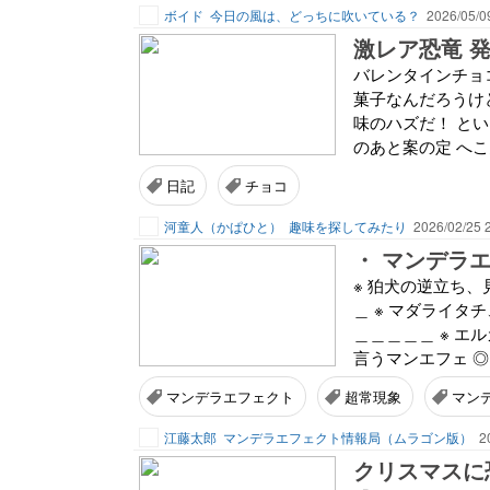
ボイド
今日の風は、どっちに吹いている？
2026/05/0
激レア恐竜 
バレンタインチョ
菓子なんだろうけ
味のハズだ！ とい
のあと案の定 へこ
日記
チョコ
河童人（かぱひと）
趣味を探してみたり
2026/02/25 
・ マンデラ
※ 狛犬の逆立ち
＿ ※ マダライ
＿＿＿＿＿ ※ エ
言うマンエフェ ◎ 単
マンデラエフェクト
超常現象
マン
江藤太郎
マンデラエフェクト情報局（ムラゴン版）
2
クリスマスに