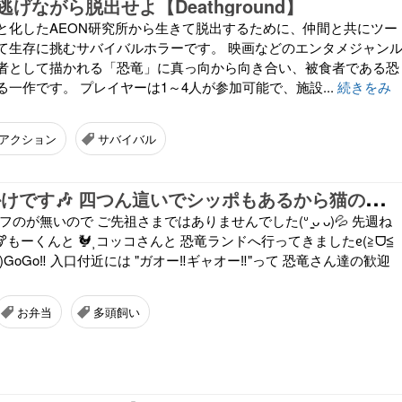
げながら脱出せよ【Deathground】
と化したAEON研究所から生きて脱出するために、仲間と共にツー
て生存に挑むサバイバルホラーです。 映画などのエンタメジャン
者として描かれる「恐竜」に真っ向から向き合い、被食者である恐
一作です。 プレイヤーは1～4人が参加可能で、施設...
続きをみ
アクション
サバイバル
猫
屋敷 お出かけです🎶 四つん這いでシッポもあるから猫のご先祖さま？ฅ•ω•ฅんにゃバカにゃ
フのが無いので ご先祖さまではありませんでした(ᐡ ̳ᴗ ᴗ)💦 先週ね
🐮もーくんと 🐓⸒コッコさんと 恐竜ランドへ行ってきましたᧉ(≧ᗜ≦
お弁当
多頭飼い