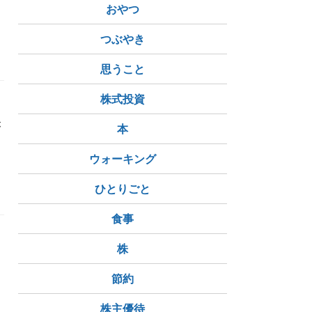
おやつ
つぶやき
思うこと
株式投資
が
本
ウォーキング
繋がりたい
季節の花
牡丹
踏んだり蹴ったり
ひとりごと
食事
株
節約
株主優待