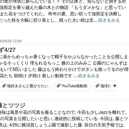
藤の蕾が球状に膨らんでいる！？ その正体と、知らないと損する対
春 ― 強剪定を乗り越えた藤の木との物語 「もうダメかな」と思ってい
年また花をつけてくれた。 昨年の夏、思い切って強剪定を決断し
だった枝を大幅に切り落とし、残った太い枝は支...
続きをみる
6/04/29 12:34
4/27
に昼からめっちゃ暑くなって帽子をかぶらなかったことを公開しま
 にゃるそっくくり 埋もれるちっこ 膝の上のみみこ 公園のにゃんずは
ーもいて5匹いました 藤はもう終わりかけでボタンも散ってるのが増
たち 朝焼け 夕焼け 新しい動画です ...
続きをみる
猫好きさんと繋がりたい
YouTube猫動画
珈琲好きさんと
 藤とツツジ
私の趣味は風景や花の写真を撮ることなので, 今回も少しJazzを離れて,
花の写真を公開したいと思い, 連続的に投稿している. 今回は, 藤とツ
真は, 4/25に横須賀しょうぶ園で撮影した藤. 前日の天気予報では,