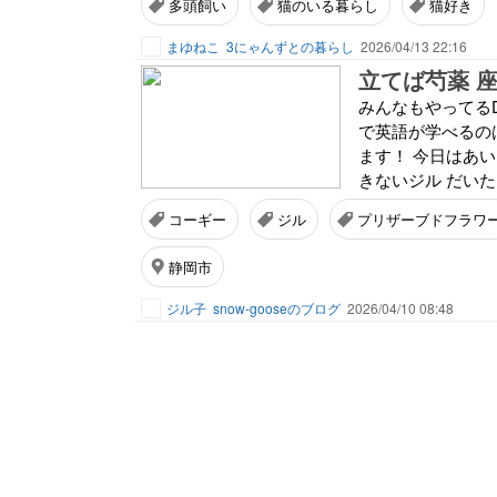
多頭飼い
猫のいる暮らし
猫好き
まゆねこ
3にゃんずとの暮らし
2026/04/13 22:16
立てば芍薬 座
みんなもやってるD
で英語が学べるの
ます！ 今日はあ
きないジル だいた
コーギー
ジル
プリザーブドフラワ
静岡市
ジル子
snow-gooseのブログ
2026/04/10 08:48