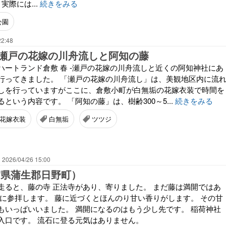
実際には...
続きをみる
公園
22:48
瀬戸の花嫁の川舟流しと阿知の藤
ハートランド倉敷 春 -瀬戸の花嫁の川舟流しと近くの阿知神社にあ
行ってきました。 「瀬戸の花嫁の川舟流し」は、美観地区内に流
しを行っていますがここに、倉敷小町が白無垢の花嫁衣装で時間を
という内容です。 「阿知の藤」は、樹齢300～5...
続きをみる
花嫁衣装
白無垢
ツツジ
2026/04/26 15:00
賀県蒲生郡日野町）
走ると、藤の寺 正法寺があり、寄りました。 まだ藤は満開ではあ
寺に参拝します。 藤に近づくとほんのり甘い香りがします。 その甘
もいっぱいいました。 満開になるのはもう少し先です。 稲荷神社
入口です。 流石に登る元気はありません。