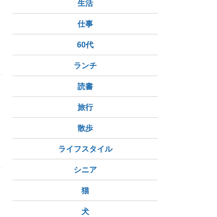
生活
仕事
60代
ランチ
読書
旅行
散歩
繋がりたい
朝焼け
夕焼け
季節の花
ライフスタイル
シニア
猫
犬