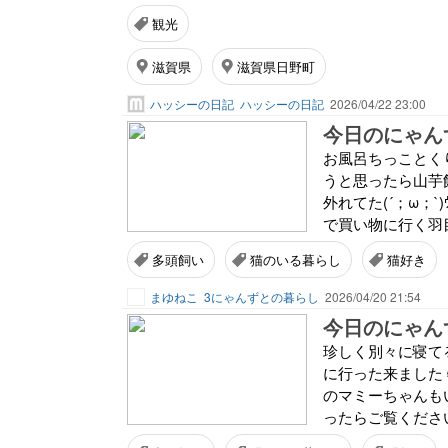
観光
滋賀県
滋賀県日野町
ハッシーの日記
ハッシーの日記
2026/04/22 23:00
今日のにゃんず
お風呂ちっことく
うと思ったら山芋
外れてた(´；ω；
で買い物に行く羽目
多頭飼い
猫のいる暮らし
猫好き
まゆねこ
3にゃんずとの暮らし
2026/04/20 21:54
今日のにゃんず
珍しく別々に寝て
に行った来ました
のマミーちゃんも
ったらご覧ください