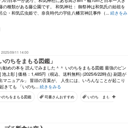
二つの日本一があり、和気神社にある高さ8m・幅10mと日本一大き
藤の種類がある藤公園です。 和気神社： 御祭神は和気氏の始祖を
呂公・和気広虫姫で、奈良時代の宇佐八幡宮神託事件（...
続きをみ
2025/09/11 14:00
いのちをまもる図鑑」
お勧めの本を 読んでみました＾＾ いのちをまもる図鑑 最強のピン
池上彰 ] 価格：1,485円（税込、送料無料) (2025/6/22時点) 副題が
出マニュアル」 冒頭の言葉が、 人生には、いろんなことが起こり
起きても 「いのち...
続きをみる
いのちをまもる図鑑
司書さんおすすめ
いのち まもる