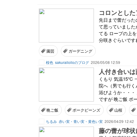
コロンとした
先日まで蕾だった
て思っていました
てる ロープの上を
分咲きぐらいですね
園芸
ガーデニング
桜色
sakurailoiloのブログ
2026/05/08 12:59
人付き合いは
くもり 気温15℃
院へ（男でも行く
浴びようか・・・
ですが 晩ご飯 ポ
晩ご飯
ポークピーンズ
山桜
ちるみ
赤い実・青い実・黄色い実
2026/04/29 12:42