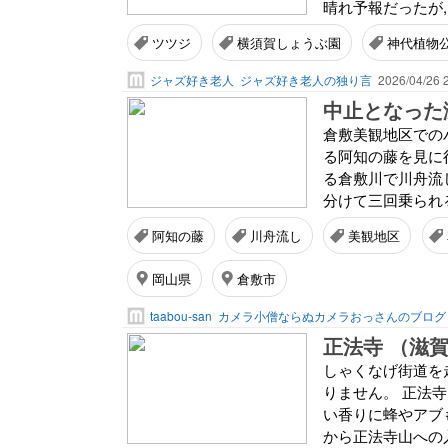
晴れ予報だったが, 
ツツジ
横須賀しょうぶ園
神代植物
ジャズ好き老人
ジャズ好き老人の独り言
2026/04/26 
中止となった
倉敷美観地区での
る阿知の藤を見に
る倉敷川で川舟流
分けて三回乗られる
阿知の藤
川舟流し
美観地区
岡山県
倉敷市
taabou-san
カメラ小僧ならぬカメラおっさんのブログ
正法寺 （滋
しゃくなげ街道を
りません。 正法
い香りに蜂やアブ
から正法寺山への