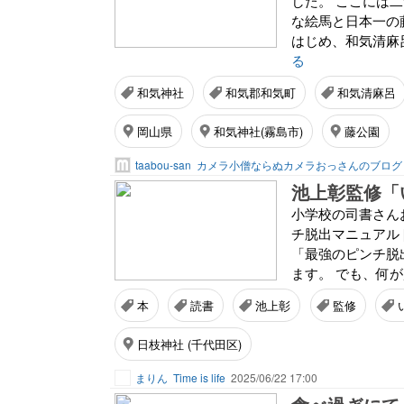
した。 ここには
な絵馬と日本一の
はじめ、和気清麻
る
和気神社
和気郡和気町
和気清麻呂
岡山県
和気神社(霧島市)
藤公園
taabou-san
カメラ小僧ならぬカメラおっさんのブログ
池上彰監修「
小学校の司書さん
チ脱出マニュアル [ 
「最強のピンチ脱
ます。 でも、何が
本
読書
池上彰
監修
日枝神社 (千代田区)
まりん
Time is life
2025/06/22 17:00