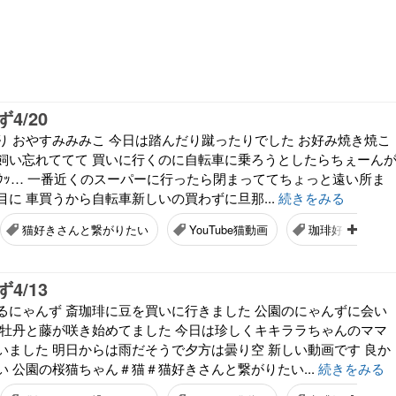
4/20
り おやすみみみこ 今日は踏んだり蹴ったりでした お好み焼き焼こ
飼い忘れててて 買いに行くのに自転車に乗ろうとしたらちぇーん
`)ｳｯ… 一番近くのスーパーに行ったら閉まっててちょっと遠い所ま
に 車買うから自転車新しいの買わずに旦那...
続きをみる
猫好きさんと繋がりたい
YouTube猫動画
珈琲好きさんと
4/13
るにゃんず 斎珈琲に豆を買いに行きました 公園のにゃんずに会い
 牡丹と藤が咲き始めてました 今日は珍しくキキララちゃんのママ
いました 明日からは雨だそうで夕方は曇り空 新しい動画です 良か
 公園の桜猫ちゃん＃猫＃猫好きさんと繋がりたい...
続きをみる