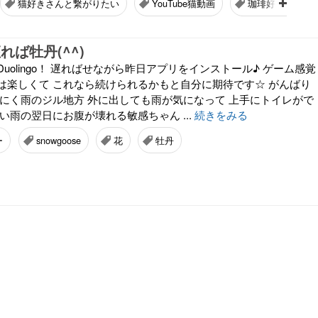
猫好きさんと繋がりたい
YouTube猫動画
珈琲好きさんと
れば牡丹(^^)
uolingo！ 遅ればせながら昨日アプリをインストール♪ ゲーム感覚
は楽しくて これなら続けられるかもと自分に期待です☆ がんばり
いにく雨のジル地方 外に出しても雨が気になって 上手にトイレがで
い雨の翌日にお腹が壊れる敏感ちゃん ...
続きをみる
ー
snowgoose
花
牡丹