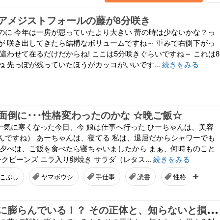
アメジストフォールの藤が8分咲き
のに 今年は一房が思っていたより大きい 蕾の時は少ないかな？っ
が 咲き出してきたら結構なボリュームですね～ 重みで右側下がっ
這わせて在るだけだからね! ここは5分咲きぐらいですね～ これは8
 先っぽが残っていたほうがカッコがいいです...
続きをみる
面倒に･･･性格変わったのかな ☆晩ご飯☆
 一気に寒くなった今日、今 娘は仕事へ行った ひーちゃんは、美容
んですね） あーちゃんは、寝てる 私は、退屈だからシャワーでも
 夕べは、ご飯を食べたら寝ちゃいましたから まぁ、何時ものこと
ークピーンズ ニラ入り卵焼き サラダ（レタス...
続きをみる
こぶし
ヤマボウシ
手仕事
読書
性格
人
藤
の蕾が球状に膨らんでいる！？ その正体と、知らないと損する対処法