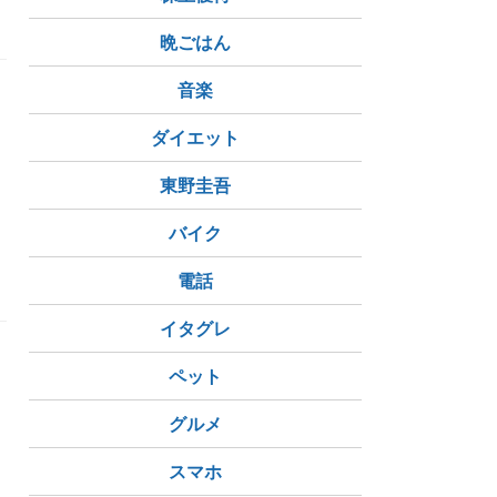
繋がりたい
季節の花
牡丹
今日の空
晩ごはん
音楽
ダイエット
東野圭吾
バイク
電話
イタグレ
ペット
グルメ
スマホ