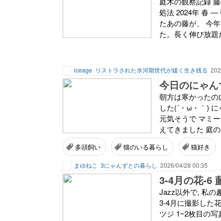
庭木の観察記録 
処法 2024年 
たあの藤が、 今
た。長く伸び放題
iceage
リストラされた氷河期世代が緩く生き残る
202
今日のにゃんず
朝方は寒かったの
した(´・ω・｀)
元気そうで マミ
えてきました 庭の花
多頭飼い
猫のいる暮らし
猫好き
まゆねこ
3にゃんずとの暮らし
2026/04/28 00:35
3-4月の花-6
Jazz以外で, 
3-4月に撮影した
ツジ 1~2枚目の写