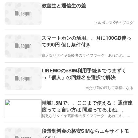
教室生と通信生の差
ソルボンヌK子のブログ
スマートホンの活用、、月に100GB使っ
て990円 但し条件付き
貧乏なリタイヤ高齢者のライフワーク あれこれ、、、
LINEMOのeSIM利用手続きでつまずく
→「個人」の回線名を選択で解決
当たり前の顔して幸福になる
帯域1.5Mで、、ここまで使える！ 通信速
度ってぇ言い方は 間違ってるよね、、
貧乏なリタイヤ高齢者のライフワーク あれこれ、、、
段階制料金の格安SIMならエキサイトモ
バイル