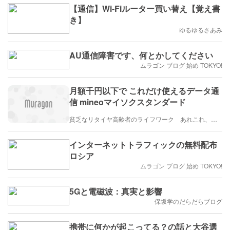
【通信】Wi-Fiルーター買い替え【覚え書
き】
ゆるゆるさあみ
AU通信障害です、何とかしてください
ムラゴン ブログ 始め TOKYO!
月額千円以下で これだけ使えるデータ通
信 mineoマイソクスタンダード
貧乏なリタイヤ高齢者のライフワーク あれこれ、、、
インターネットトラフィックの無料配布
ロシア
ムラゴン ブログ 始め TOKYO!
5Gと電磁波：真実と影響
保坂学のだらだらブログ
携帯に何かが起こってる？の話と大谷選