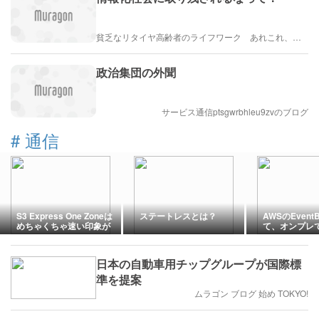
貧乏なリタイヤ高齢者のライフワーク あれこれ、、、
政治集団の外聞
サービス通信ptsgwrbhleu9zvのブログ
#
通信
S3 Express One Zoneは
ステートレスとは？
AWSのEventB
めちゃくちゃ速い印象が
て、オンプレ
あります。
日本の自動車用チップグループが国際標
準を提案
ムラゴン ブログ 始め TOKYO!