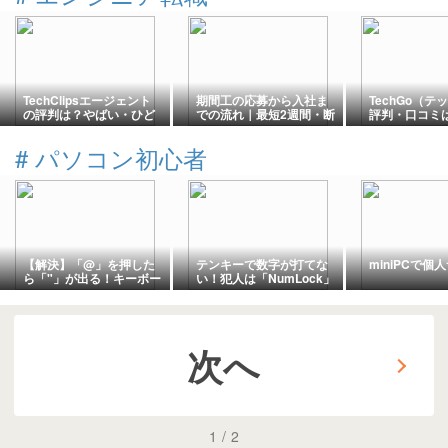
TechClipsエージェント
期間工の応募から入社ま
TechGo（
の評判は？やばい・ひど
での流れ｜最短2週間・断
評判・口コミ
いの真相と無料面談の中
り方まで解説
い」の真相と年
身【2026年】
万円の実態【2
#
パソコン初心者
【解決】「@」を押した
テンキーで数字が打てな
miniPCで個
ら「"」が出る！キーボー
い！犯人は「NumLock」
ド配列すり替わり事件の
という小さなスイッチだ
真犯人
った
次へ
1
/
2