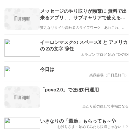
メッセージのやり取りが頻繁に 無料で出
来るアプリ、、サブキャリアで使える様
になりました！
貧乏なリタイヤ高齢者のライフワーク あれこれ、、、
イーロンマスクの スペースX と アメリカ
の Zの文字 辞任
ムラゴン ブログ 始め TOKYO!
今日は
楽我喜喋（日日是好日）
「povo2.0」でほぼ0円運用
当たり前の顔して幸福になる
いきなりの「最適」もらっても～💦
お独りさま・始めてみたら快適じゃない！？