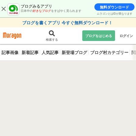
ブログみるアプリ
無料ダウンロード
日本中の
好きなブログ
をすばやく見られます
ムラゴンとはIDが異なります
ブログを書くアプリ 今すぐ無料ダウンロード！
ブログをはじめる
ログイン
検索する
記事画像
新着記事
人気記事
新登場ブログ
ブログ村カテゴリー
閲