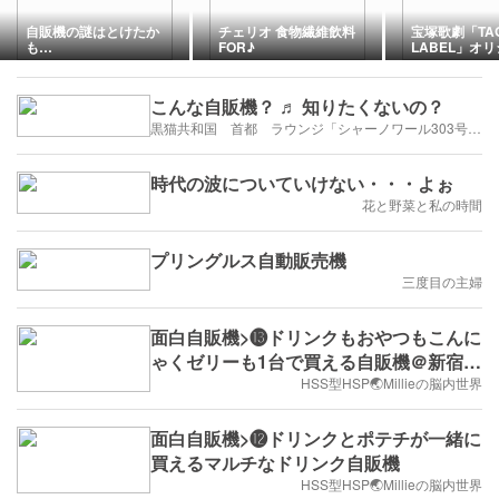
自販機の謎はとけたか
チェリオ 食物繊維飲料
宝塚歌劇「TAG 
も…
FOR♪
LABEL」オ
ル缶
こんな自販機？ ♬ 知りたくないの？
黒猫共和国 首都 ラウンジ「シャーノワール303号」にようこそ‼️憧れの街はヘルシンキ❗️
時代の波についていけない・・・よぉ
花と野菜と私の時間
プリングルス自動販売機
三度目の主婦
面白自販機>⓭ドリンクもおやつもこんに
ゃくゼリーも1台で買える自販機＠新宿2
丁目
HSS型HSP🌏Millieの脳内世界
面白自販機>⓬ドリンクとポテチが一緒に
買えるマルチなドリンク自販機
HSS型HSP🌏Millieの脳内世界