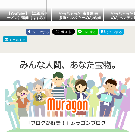
【YouTube】 【二郎系ラ
やっちゃった 表参道 表
やっちゃった 
ーメン】蓮爾（はすみ）
参道ヒルズ らーめん 蝋燭
めん ベンテン
登戸店、台湾ラーメン
屋
1200円麺増し
シェアする
LINEする
はてブする
メールする