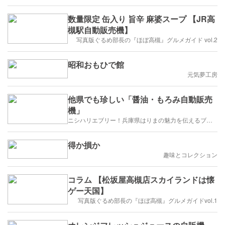
数量限定 缶入り 旨辛 麻婆スープ 【JR高
槻駅自動販売機】
写真版ぐるめ部長の『ほぼ高槻』グルメガイド vol.2
昭和おもひで館
元気夢工房
他県でも珍しい「醤油・もろみ自動販売
機」
ニシハリエブリー！兵庫県はりまの魅力を伝えるブログ【西播磨】
得か損か
趣味とコレクション
コラム 【松坂屋高槻店スカイランドは懐
ゲー天国】
写真版ぐるめ部長の『ほぼ高槻』グルメガイドvol.1