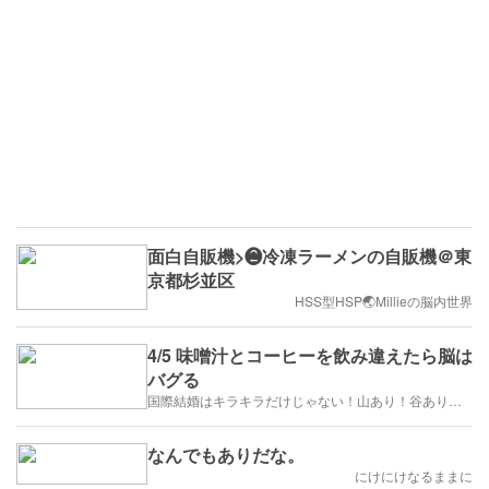
面白自販機>❷冷凍ラーメンの自販機＠東
京都杉並区
HSS型HSP🌏Millieの脳内世界
4/5 味噌汁とコーヒーを飲み違えたら脳は
バグる
国際結婚はキラキラだけじゃない！山あり！谷あり！闇もある！？
なんでもありだな。
にけにけなるままに