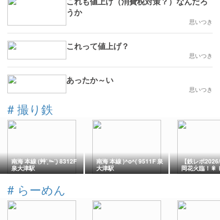
これも値上げ（消費税対策？）なんだろ
うか
思いつき
これって値上げ？
思いつき
あったか～い
思いつき
#
撮り鉄
南海 本線 (艸ˋ͈ ⌳ˊ͈) 8312F
南海 本線 )^o^( 9511F 泉
【鉄レポ2026/
泉大津駅
大津駅
岡花火臨！🎇
にE653系「
る！✨
#
らーめん