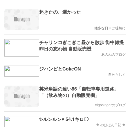
起きたの、遅かった
雑多な日々は徒然に
チャリンコぎこぎこ昼から散歩 街中雑撮
昨日の忘れ物 自動販売機
あのねのブログ
ジハンピとCokeON
自分らしく
英米単語の違い86「自転車専用道路」
「（飲み物の）自動販売機」
eigosingerのブログ
✨ルンルン♥️ 54.1キロ◯
🔶 のほほん日記 🔶