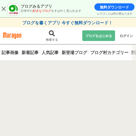
ブログみるアプリ
無料ダウンロード
日本中の
好きなブログ
をすばやく見られます
ムラゴンとはIDが異なります
ブログを書くアプリ 今すぐ無料ダウンロード！
ブログをはじめる
ログイン
検索する
記事画像
新着記事
人気記事
新登場ブログ
ブログ村カテゴリー
閲