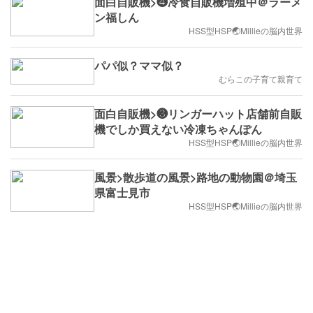
面白自販機>❹冷食自販機増殖中＠ラーメ
ン福しん
HSS型HSP🌏Millieの脳内世界
パパ似？ママ似？
むらこの子育て親育て
面白自販機>❸リンガーハット店舗前自販
機でしか買えない冷凍ちゃんぽん
HSS型HSP🌏Millieの脳内世界
風景>散歩道の風景>路地の動物園＠埼玉
県富士見市
HSS型HSP🌏Millieの脳内世界