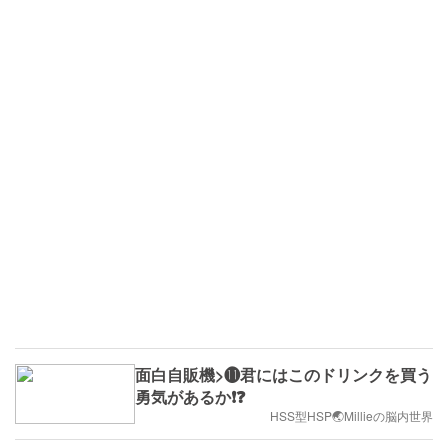
面白自販機>⓫君にはこのドリンクを買う
勇気があるか❗️❓
HSS型HSP🌏Millieの脳内世界