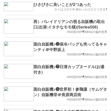
ひさびさに良いことが2つあった
タイはコロナ🦠 終わったけどどうする❓
再）パレイドリアンの視る自販機の取出
口(出演:イタチなモモ様)(Series506)
HSS型HSP🌏Millieの脳内世界
面白自販機>❽保冷バッグも売ってるキャ
ンティ＠中野坂上
HSS型HSP🌏Millieの脳内世界
面白自販機>❼日清カップヌードル(お湯
付き)
HSS型HSP🌏Millieの脳内世界
面白自販機>❺世界初！参鶏湯（サムゲタ
ン）自販機😲＠長原商店街
HSS型HSP🌏Millieの脳内世界