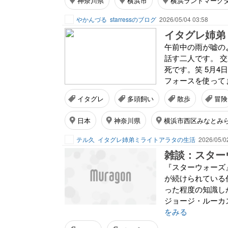
神奈川県
横浜市
横浜ランドマーク
やかんづる
starressのブログ
2026/05/04 03:58
イタグレ姉弟
午前中の雨が嘘の
話す二人です。 
死です。笑 5月4日は、
フォースを使ってま
イタグレ
多頭飼い
散歩
冒険
日本
神奈川県
横浜市西区みなとみ
テル久
イタグレ姉弟ミライトアラタの生活
2026/05/0
雑談：スターウ
『スターウォーズ
が続けられている
った程度の知識し
ジョージ・ルーカ
をみる