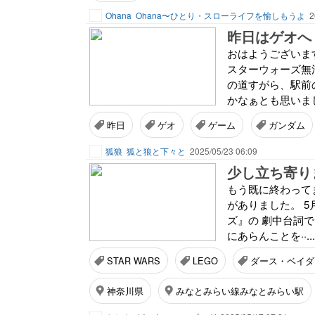
Ohana
Ohana〜ひとり・スローライフを愉しもうよ
2
昨日はゲオへ
おはようございます(
スターウォーズ無法
の道すがら、駅前の
かなぁとも思いまし
昨日
ゲオ
ゲーム
ガンダム
狐狼
狐と狼と下々と
2025/05/23 06:09
少し立ち寄り
もう既に終わってます
がありました。 
ズ』の 劇中台詞で良く
にあらんことを··..
STAR WARS
LEGO
ダース・ベイダ
神奈川県
みなとみらい線みなとみらい駅