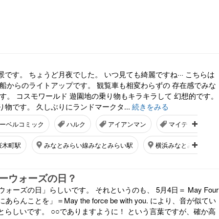
です。 ちょうど月夜でした。 いつ見ても綺麗ですね··· こちらは
 船からのライトアップです。 観覧車も相変わらずの 存在感でみな
ます。 コスモワールド 遊園地の乗り物もキラキラして 幻想的です。
物です。 久しぶりにランドマークタ...
続きをみる
ーベルコミック
ハルク
アイアンマン
マイティーソー
桜木町駅
みなとみらい線みなとみらい駅
横浜みなとみらい21
ターウォーズの日？
ォーズの日」らしいです。 それというのも、 5月4日＝ May Four
らんことを」＝May the force be with you. により、音が似てい
とらしいです。 ○○でありますように！ という言葉ですが、確か高