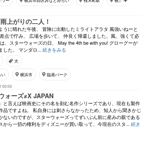
タワー
横浜市西区みなとみらい
桜木町駅
横浜市中区
 雨上がりの二人！
ように晴れた午後、 冒険に出動したミライトアラタ 風強いねーと
交差点で佇み、 広場を歩いて、 仲良く帰還しました。風、強くて必
スターウォーズの日、 May the 4th be with you! グローグーが
した。 マンダロ...
続きをみる
犬
らい
横浜市
臨港パーク
2 00:00
ォーズ≠X JAPAN
』と言えば映画史にその名を刻む名作シリーズであり、現在も製作
作品ですよね。 私自身には刺さらなかったため、知人から聞きか
かないのですが、スターウォーズってずいぶん前に産みの親である
スから一切の権利をディズニーが買い取って、今現在のスタ...
続き