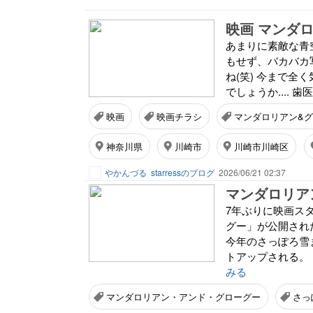
映画 マンダ
あまりに素敵な青空
もせず、バカバカ
ね(笑) 今まで全
でしょうか.... 
映画
映画チラシ
マンダロリアン&
神奈川県
川崎市
川崎市川崎区
やかんづる
starressのブログ
2026/06/21 02:37
マンダロリア
7年ぶりに映画ス
グー」が公開され
今年のさっぽろ雪
トアップされる。
みる
マンダロリアン・アンド・グローグー
さっ