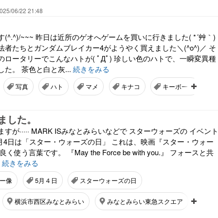
025/06/22 21:48
^.^)/~~~ 昨日は近所のゲオへゲームを買いに行きました( *´艸｀)
者たちとガンダムブレイカー4がようやく買えました＼(^o^)／ そ
ロータリーでこんなハトが( ﾟДﾟ) 珍しい色のハトで、一瞬変異種
た。 茶色と白と灰...
続きをみる
写真
ハト
マメ
キナコ
キーボード
ました。
が····· MARK ISみなとみらいなどで スターウォーズの イベン
5月4日は「スター・ウォーズの日」 これは、映画『スター・ウォー
使う言葉です。 『May the Force be with you.』 フォースと共
.
続きをみる
ー像
5月４日
スターウォーズの日
横浜市西区みなとみらい
みなとみらい東急スクエア
東京