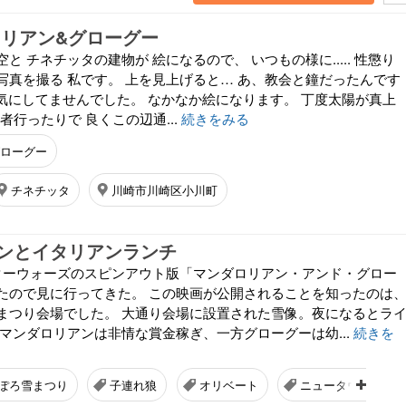
ロリアン&グローグー
と チネチッタの建物が 絵になるので、 いつもの様に..... 性懲り
写真を撮る 私です。 上を見上げると… あ、教会と鐘だったんです
く気にしてませんでした。 なかなか絵になります。 丁度太陽が真上
歯医者行ったりで 良くこの辺通...
続きをみる
グローグー
チネチッタ
川崎市川崎区小川町
ンとイタリアンランチ
ターウォーズのスピンアウト版「マンダロリアン・アンド・グロー
たので見に行ってきた。 この映画が公開されることを知ったのは
まつり会場でした。 大通り会場に設置された雪像。夜になるとラ
 マンダロリアンは非情な賞金稼ぎ、一方グローグーは幼...
続きを
ぽろ雪まつり
子連れ狼
オリベート
ニュータウン店