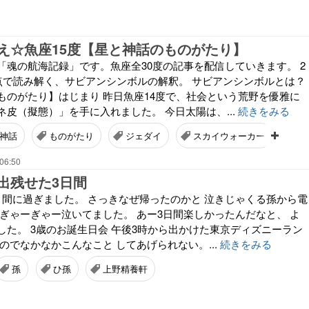
え☆魚座15度【星と神話のものがたり】
「魂の航海記録」です。魚座全30度の記事を配信していきます。 2
視点で読み解く、サビアンシンボルの解釈。 サビアンシンボルとは？
ものがたり】はじまり 昨日魚座14度で、社会という荒野を優雅に
皮（擬態）」を手に入れました。 今日太陽は、...
続きをみる
神話
ものがたり
ジェダイ
スカイウォーカー
う
06:50
出残せた3日間
う間に過ぎました。 さっきなぜ帰ったのかと 泣きじゃくる孫から電
 ぎゃーぎゃー泣いてました。 あー3日間楽しかったんだなと、 よ
した。 3歳のお誕生日会 午後3時から出かけた東京ディズニーラン
のでなかなかこんなこと してあげられない。...
続きをみる
孫
ひ孫
上野精養軒