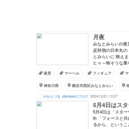
月夜
みなとみらいの夜景
反対側の日本丸の
とみらいに 映え
ヒャ～怖そうな乗り
夜景
マーベル
フィギュア
マ
神奈川県
横浜市西区みなとみらい
やかんづる
starressのブログ
2024/12/21 13:27
5月4日はス
5月4日は「スターウ
th 「フォースと共にあ
るから、というこ