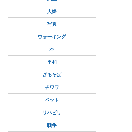
夫婦
写真
ウォーキング
本
平和
ざるそば
ト
チワワ
ペット
リハビリ
都
みなとみらい線馬車道駅
横浜市役所
戦争