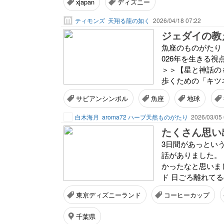
xjapan
ディズニー
ティモンズ
天翔る龍の如く
2026/04/18 07:22
ジェダイの教
魚座のものがたり
026年を生きる
＞＞【星と神話の
歩くための「キツネ
サビアンシンボル
魚座
地球
白木海月
aroma72 ハーブ天然ものがたり
2026/03/05 
たくさん思い
3日間があっとい
話がありました。
かったなと思いま
ド 日ごろ離れてる
東京ディズニーランド
コーヒーカップ
千葉県