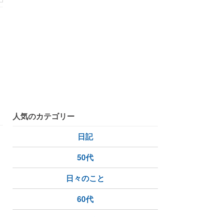
人気のカテゴリー
日記
、
50代
イ
日々のこと
60代
ユーカリが丘店
ランチコース