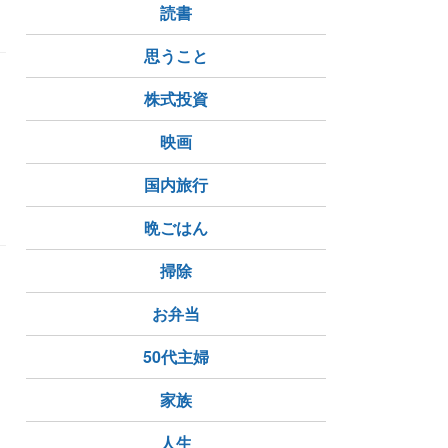
読書
思うこと
株式投資
映画
国内旅行
お座
訓練
晩ごはん
掃除
お弁当
50代主婦
家族
人生