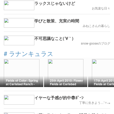
ラックスじゃないけど
お気楽な日々
学びと散策、充実の時間
みねこさんの暮らし
不可思議なこと(´∀｀)
snow-gooseのブログ
#
ラナンキュラス
Fields of Color: Spring
25th April 2010: Flower
17th April 20
at Carlsbad Ranch -
Fields at Carlsbad
Fields at Car
17th April 2011
Ranch in CA
Ranch (Part 2
イヤーな予感が的中😨ｶﾞｰﾝ
丁寧に生きよう…˚✧₊⁎