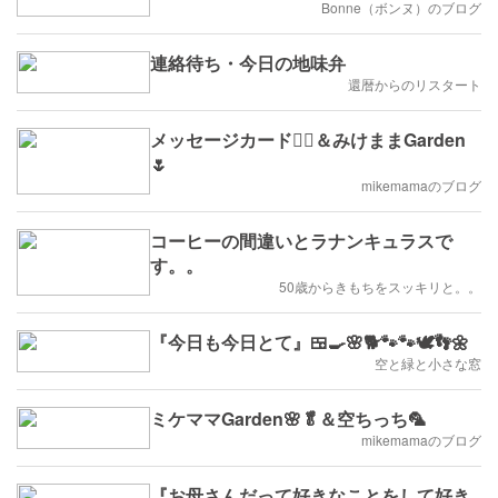
Bonne（ボンヌ）のブログ
連絡待ち・今日の地味弁
還暦からのリスタート
メッセージカード✍🏻＆みけままGarden
🌷
mikemamaのブログ
コーヒーの間違いとラナンキュラスで
す。。
50歳からきもちをスッキリと。。
『今日も今日とて』🍱🍳🌸🐕🐾🐾🕊👣🌼
空と緑と小さな窓
mikemamaのブログ
『お母さんだって好きなことをして好き