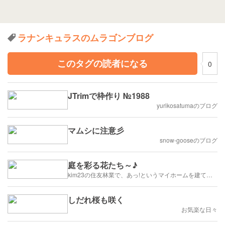
ラナンキュラスのムラゴンブログ
このタグの読者になる
0
JTrimで枠作り №1988
yurikosatumaのブログ
マムシに注意彡
snow-gooseのブログ
庭を彩る花たち～♪
kim23の住友林業で、あっ!というマイホームを建てます
しだれ桜も咲く
お気楽な日々