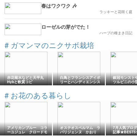
春はワクワク 🎶
ラッキーと花咲く庭
ローゼルの芽がでた！
ハーブの種まき日記
#
ガマンマのニクサボ栽培
赤花菊水などと天平丸
白鳥とフランシスアイボ
銀冠モンスト
Hybと軟質コピ
リーとハンディエンシス
ツルビニの小
#
お花のある暮らし
アメリカンブルー コラ
オステオスペルマム ラ
7月人気ブロ
ーユジュレ クロードモ
パリジェンヌ かおり
記事★BEST5
ネ
から届いた、