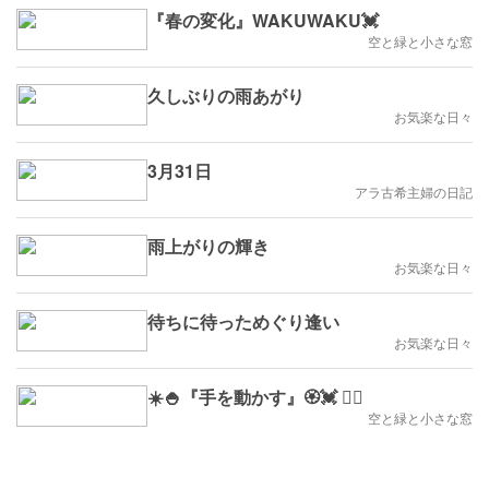
『春の変化』WAKUWAKU💓
空と緑と小さな窓
久しぶりの雨あがり
お気楽な日々
3月31日
アラ古希主婦の日記
雨上がりの輝き
お気楽な日々
待ちに待っためぐり逢い
お気楽な日々
☀️🍚『手を動かす』🏵️💓 👱‍♀️
空と緑と小さな窓