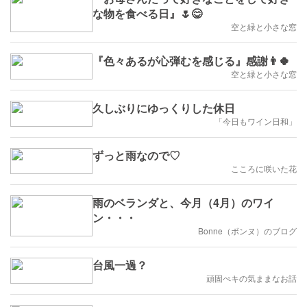
な物を食べる日』🌷😋
空と緑と小さな窓
『色々あるが心弾むを感じる』感謝👨🍀
空と緑と小さな窓
久しぶりにゆっくりした休日
「今日もワイン日和」
ずっと雨なので♡
こころに咲いた花
雨のベランダと、今月（4月）のワイ
ン・・・
Bonne（ボンヌ）のブログ
台風一過？
頑固ぺキの気ままなお話