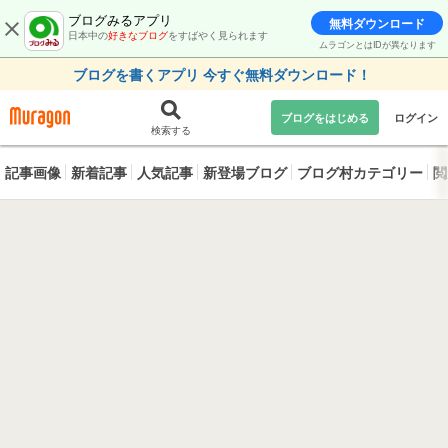
ブログみるアプリ
無料ダウンロード
日本中の
好きなブログ
をすばやく見られます
ムラゴンとはIDが異なります
ブログを書くアプリ 今すぐ無料ダウンロード！
ブログをはじめる
ログイン
検索する
記事画像
新着記事
人気記事
新登場ブログ
ブログ村カテゴリー
閲