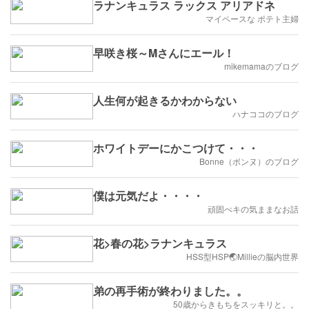
ラナンキュラス ラックス アリアドネ
マイペースな ポテト主婦
早咲き桜～Mさんにエール！
mikemamaのブログ
人生何が起きるかわからない
ハナココのブログ
ホワイトデーにかこつけて・・・
Bonne（ボンヌ）のブログ
僕は元気だよ・・・・
頑固ぺキの気ままなお話
花>春の花>ラナンキュラス
HSS型HSP🌏Millieの脳内世界
弟の再手術が終わりました。。
50歳からきもちをスッキリと。。