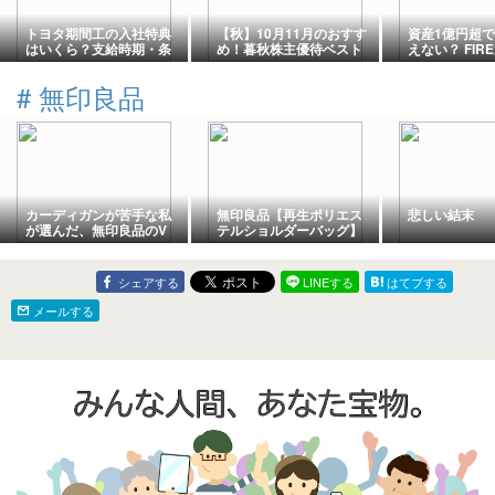
トヨタ期間工の入社特典
【秋】10月11月のおすす
資産1億円超
はいくら？支給時期・条
め！暮秋株主優待ベスト
えない？ FIR
件・欠勤ルールを解説
25【株主優待】【貯金】
む老後の現実
#
無印良品
カーディガンが苦手な私
無印良品【再生ポリエス
悲しい結末
が選んだ、無印良品のV
テルショルダーバッグ】
ネックカーディガン
丈夫で丁度よいサイズ！
価格は手頃
シェアする
LINEする
はてブする
メールする