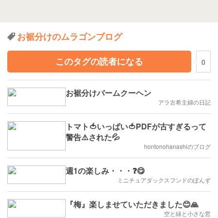
お裾分けのムラゴンブログ
このタグの読者になる
0
お裾分けバームクーヘン
アラ古希主婦の日記
トマト🍅いっぱい🍅PDFが古すぎるって
警告⚠️された💦
hontonohanashiのブログ
週1の楽しみ・・・❓😋
ミニチュアダックスフンドのぽんず
『梅』楽しませていただきました😊🙏
空と緑と小さな窓