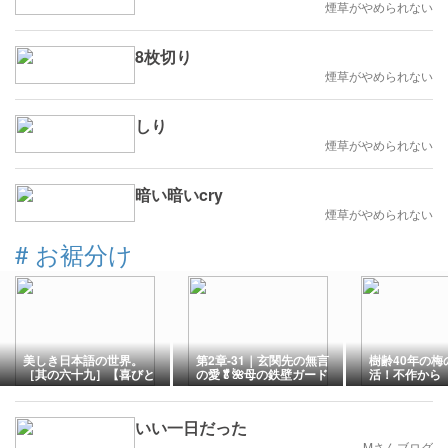
煙草がやめられない
8枚切り
煙草がやめられない
しり
煙草がやめられない
暗い暗いcry
煙草がやめられない
#
お裾分け
美しき日本語の世界。
第2章-31｜玄関先の無言
樹齢40年の梅
［其の六十九］【喜びと
の愛🥬🌺母の鉄壁ガード
活！不作から
優しさを循環させる「お
術👵🛡️
実る」までの
裾分け」の心】
が家の梅干し
いい一日だった
Mさんブログ