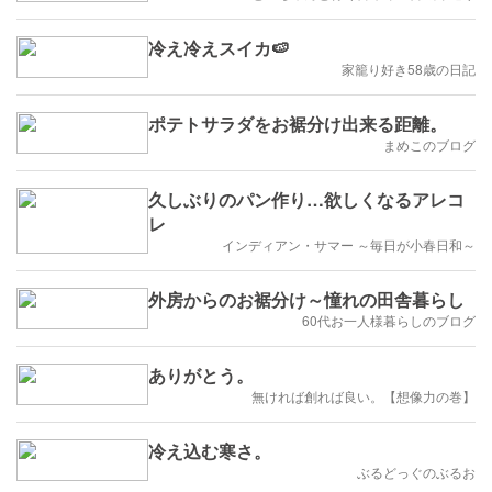
冷え冷えスイカ🍉
家籠り好き58歳の日記
ポテトサラダをお裾分け出来る距離。
まめこのブログ
久しぶりのパン作り…欲しくなるアレコ
レ
インディアン・サマー ～毎日が小春日和～
外房からのお裾分け～憧れの田舎暮らし
60代お一人様暮らしのブログ
ありがとう。
無ければ創れば良い。【想像力の巻】
冷え込む寒さ。
ぶるどっぐのぶるお