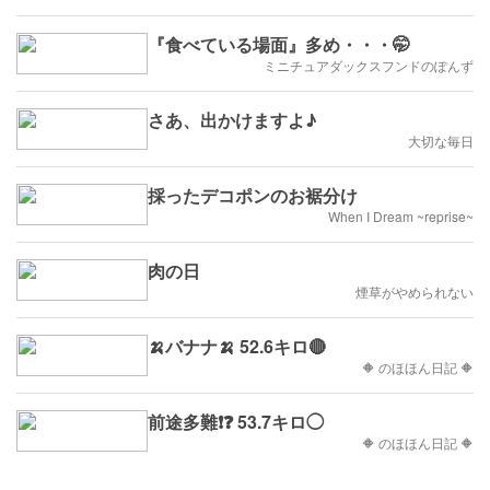
『食べている場面』多め・・・🤭
ミニチュアダックスフンドのぽんず
さあ、出かけますよ♪
大切な毎日
採ったデコポンのお裾分け
When I Dream ~reprise~
肉の日
煙草がやめられない
🍌バナナ🍌 52.6キロ🔴
🔶 のほほん日記 🔶
前途多難❗❓ 53.7キロ◯
🔶 のほほん日記 🔶