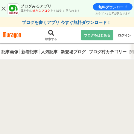
ブログみるアプリ
無料ダウンロード
日本中の
好きなブログ
をすばやく見られます
ムラゴンとはIDが異なります
ブログを書くアプリ 今すぐ無料ダウンロード！
ブログをはじめる
ログイン
検索する
記事画像
新着記事
人気記事
新登場ブログ
ブログ村カテゴリー
閲