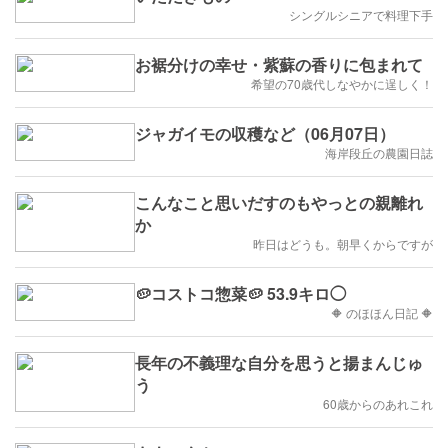
シングルシニアで料理下手
お裾分けの幸せ・紫蘇の香りに包まれて
希望の70歳代しなやかに逞しく！
ジャガイモの収穫など（06月07日）
海岸段丘の農園日誌
こんなこと思いだすのもやっとの親離れ
か
昨日はどうも。朝早くからですが
🥔コストコ惣菜🥔 53.9キロ◯
🔶 のほほん日記 🔶
長年の不義理な自分を思うと揚まんじゅ
う
60歳からのあれこれ