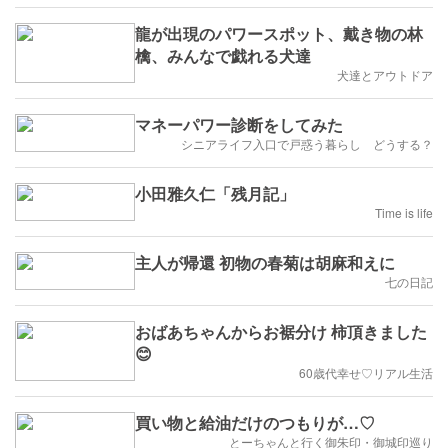
龍が出現のパワースポット、戴き物の林
檎、みんなで戯れる犬達
犬達とアウトドア
マネーパワー診断をしてみた
シニアライフ入口で戸惑う暮らし どうする？
小田雅久仁「残月記」
Time is life
主人が帰還 初物の春菊は胡麻和えに
七の日記
おばあちゃんからお裾分け 柿頂きました
😊
60歳代幸せ♡リアル生活
買い物と給油だけのつもりが…♡
とーちゃんと行く御朱印・御城印巡り