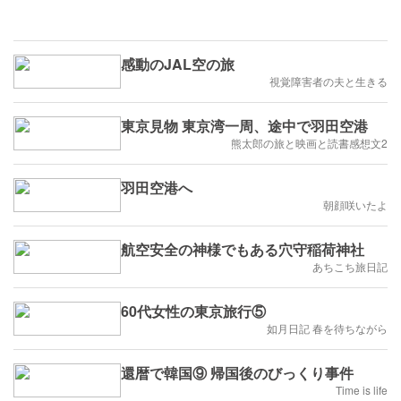
感動のJAL空の旅
視覚障害者の夫と生きる
東京見物 東京湾一周、途中で羽田空港
熊太郎の旅と映画と読書感想文2
羽田空港へ
朝顔咲いたよ
航空安全の神様でもある穴守稲荷神社
あちこち旅日記
60代女性の東京旅行⑤
如月日記 春を待ちながら
還暦で韓国⑨ 帰国後のびっくり事件
Time is life