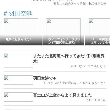
暮らしと旅のスケッチ帖 私の好きな物
#
羽田空港
無事に起きられた！
ヴィラフォンテーヌグラ
JAL・羽田空
ンド羽田空港に宿泊
はラウンジ乞
い？（NCDC 
重山ダイビング
またまた北海道へ行ってきた! ① (網走流
氷)
スローなペースで楽しもう!
羽田空港で✈️
50代からの人生に潤いを。〜私の好きなこと〜
富士山が上空からよく見えました
あちこち旅日記