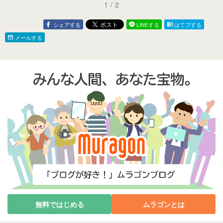
1
/
2
シェアする
LINEする
はてブする
メールする
無料ではじめる
ムラゴンとは