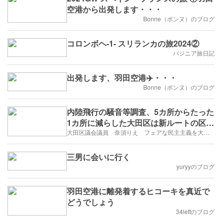
空港から出発します・・・
Bonne（ボンヌ）のブログ
コロンボヘ-1- スリランカの旅2024②
バジニア旅日記
出発します、羽田空港✈️・・・
Bonne（ボンヌ）のブログ
内陸飛行の騒音等調査、5カ所からたった
1カ所に減らした大田区は新ルートの区民
への影響を隠そうとしていないか
大田区議会議員 奈須りえ フェアな民主主義を大田区から
三男に会いに行く
yuryyのブログ
羽田空港に離発着するヒコーキを真近で
どうでしょう
34leftのブログ