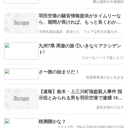
農山漁村の今昔物語
羽田空港の騒音情報提供がタイムリーな
ら、期間が長ければ、もっと良くわかる
～ 遅い騒音報告、すぐ見えなくなるフラ
大田区議会議員 奈須りえ フェアな民主主義を大田区から
イト情報～
九州7県 周遊の旅 ①いきなりアクシデン
ト!
スローなペースで楽しもう!
さ〜旅の始まりだ！
視覚障害者の夫と生きる
【速報】栃木・上三川町強盗殺人事件 指
示役とみられる男を羽田空港で逮捕 16日
までに実行役の少年4人を逮捕 にコメン
多田文明のブログ
トしました。
桜満開かな？
2スト125・250＆TOKYO ENDURO CLUB