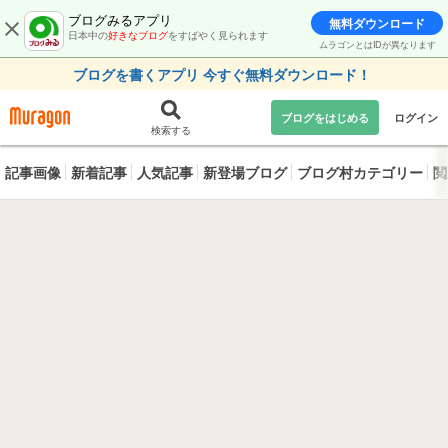
ブログみるアプリ
無料ダウンロード
日本中の
好きなブログ
をすばやく見られます
ムラゴンとはIDが異なります
ブログを書くアプリ 今すぐ無料ダウンロード！
ブログをはじめる
ログイン
検索する
記事画像
新着記事
人気記事
新登場ブログ
ブログ村カテゴリー
閲