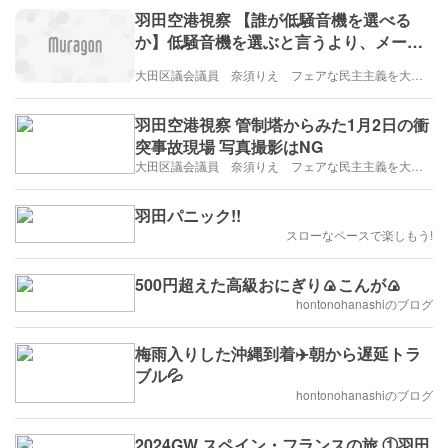
羽田空港視察 【誰が低騒音機を選べる
か】低騒音機を選ぶと言うより、メーカ
ーが作る航空機を買ってる航空会社、リ
大田区議会議員 奈須りえ フェアな民主主義を大田区から
ースの影響は？
羽田空港視察 管制塔からみた1月2日の衝
突事故現場 写真撮影はNG
大田区議会議員 奈須りえ フェアな民主主義を大田区から
羽田パニック!!
スローなペースで楽しもう!
500円超えた高級おにぎり🍙こんが🍙
hontonohanashiのブログ
梅雨入りした沖縄到着✈️朝から遅延トラ
ブル💦
hontonohanashiのブログ
2024GW スペイン・フランスの旅 ①羽田