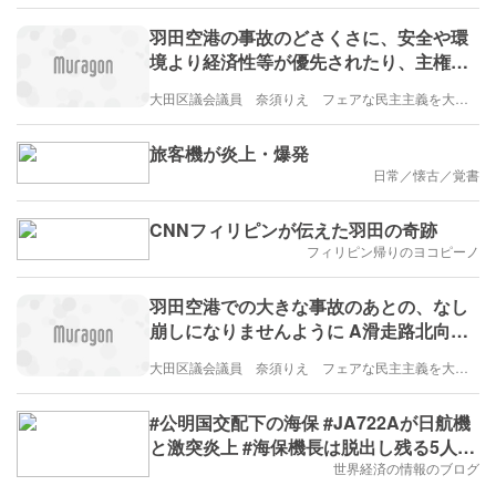
羽田空港の事故のどさくさに、安全や環
境より経済性等が優先されたり、主権を
奪われたりすることがありませんように
大田区議会議員 奈須りえ フェアな民主主義を大田区から
惨事便乗型資本主義は虎視眈々と機会を
狙っていますから
旅客機が炎上・爆発
日常／懐古／覚書
CNNフィリピンが伝えた羽田の奇跡
フィリピン帰りのヨコピーノ
羽田空港での大きな事故のあとの、なし
崩しになりませんように A滑走路北向き
離陸をしたいのは誰か 国交省は大田区に
大田区議会議員 奈須りえ フェアな民主主義を大田区から
何を伝え、国と区は何をしようとしてい
るのか
#公明国交配下の海保 #JA722Aが日航機
と激突炎上 #海保機長は脱出し残る5人死
亡
世界経済の情報のブログ