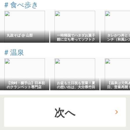
#
食べ歩き
丸政そば @ 山梨
一時帰国でハタダお菓子
タレかつ丼と
館に立ち寄ってソフトク
ンチ（和風レス
リーム
るまつ柳生店）-
#
温泉
【渋峠・横手山】日本初
お盆も土日祝も営業！夏
【温泉は元気♨
のクランペット専門店
の想い出は、大分県竹田
日、営業再開
へ！奇跡の晴れ間とパリ
市長湯温泉オートキャン
竹田市長湯温
ピなカモシカ｜万座温泉
プ場「グランパーク長
「クアパーク
ひとり旅㊱
湯」で
次へ