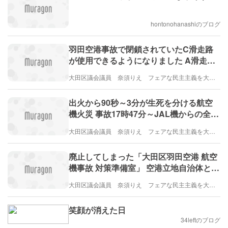
hontonohanashiのブログ
羽田空港事故で閉鎖されていたC滑走路
が使用できるようになりました A滑走路
北向き離陸はなくなりました
大田区議会議員 奈須りえ フェアな民主主義を大田区から
出火から90秒～3分が生死を分ける航空
機火災 事故17時47分～JAL機からの全員
脱出18時5分＝18分でも無事だった理由
大田区議会議員 奈須りえ フェアな民主主義を大田区から
廃止してしまった「大田区羽田空港 航空
機事故 対策準備室」 空港立地自治体とし
て大田区は区民の安全や環境を守れるの
大田区議会議員 奈須りえ フェアな民主主義を大田区から
か
笑顔が消えた日
34leftのブログ